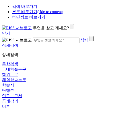
검색 바로가기
본문 바로가기(skip to content)
하단정보 바로가기
무엇을 찾고 계세요?
닫기
삭제
상세검색
상세검색
통합검색
국내학술논문
학위논문
해외학술논문
학술지
단행본
연구보고서
공개강의
버튼