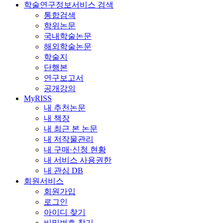
학술연구정보서비스 검색
통합검색
학위논문
국내학술논문
해외학술논문
학술지
단행본
연구보고서
공개강의
MyRISS
내 추천논문
내 책장
내 최근 본 논문
내 저작물관리
내 구매·신청 현황
내 서비스 사용권한
내 관심 DB
회원서비스
회원가입
로그인
아이디 찾기
비밀번호 찾기