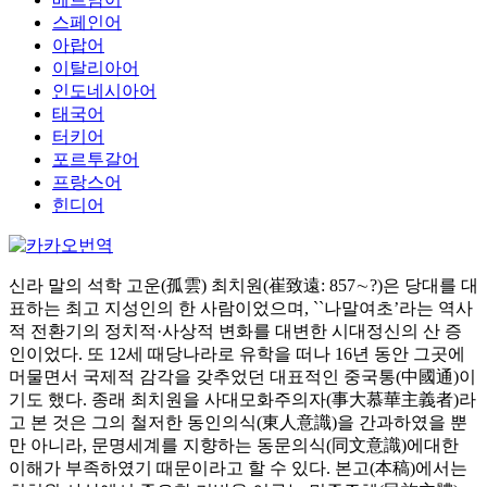
스페인어
아랍어
이탈리아어
인도네시아어
태국어
터키어
포르투갈어
프랑스어
힌디어
신라 말의 석학 고운(孤雲) 최치원(崔致遠: 857∼?)은 당대를 대
표하는 최고 지성인의 한 사람이었으며, ``나말여초’라는 역사
적 전환기의 정치적·사상적 변화를 대변한 시대정신의 산 증
인이었다. 또 12세 때당나라로 유학을 떠나 16년 동안 그곳에
머물면서 국제적 감각을 갖추었던 대표적인 중국통(中國通)이
기도 했다. 종래 최치원을 사대모화주의자(事大慕華主義者)라
고 본 것은 그의 철저한 동인의식(東人意識)을 간과하였을 뿐
만 아니라, 문명세계를 지향하는 동문의식(同文意識)에대한
이해가 부족하였기 때문이라고 할 수 있다. 본고(本稿)에서는