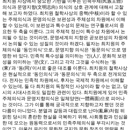
최치원 사상에서 중요한 기반을 이루는 민족주체(民族主體)
의식과 문명지향(文明志向) 의식의 상호 관계에 대해서 고찰
해 보고자 하였다. 최치원 철학사상의 중핵(中核)이라 할 수 있
는 주체의식과 문명의식은 보편성과 주체성의 차원에서 이해
할 수 있는데, 이 보편성과 특수성의 문제는 연구틀로서의 중
요한 두 축을 이룬다. 그의 주체적 정신이 특수성 차원에서 논
의될 수 있는 것이라면, 문명세계의 지향은 곧보편성의 차원에
서 논의될 수 있는 성질의 것이라 하겠다. 필자는 최치원의 주
체의식을 ‘동인의식’으로, 문명지향 의식은 ‘동문의식’으로 명
명한 바 있다. 민족적 특수성을 의미하는 ‘인(人)’, 문화적 보편
성을 의미하는 ‘문(文)’, 그리고 각각 그것을 수식하는 ‘동
(東)’과 ‘동(同)’이서로 좋은 대조를 이룬다. 최치원의 철학사상
은 현실적으로 ‘동인의식’과 ‘동문의식’의 두 축으로 전개되었
다. 전자는 민족적 차원에서, 후자는 국제적 차원에서 이해할
수 있는데, 둘 다 최치원의 독창적인 사상이라 할 수는 없고, 당
시의 시대사조와도 밀접한 관련이 있다. 최치원에게 있어 민족
주체의식과 문명지향의식은 일체양면(一體兩面)으로 피어나
는 것이다. 그가 이를 통해 궁극적으로 지향하고자 했던 것은
다름이 아니었다. 분열과 갈등과 대립으로 난마(亂麻)처럼 뒤
얽힌 당시의 혼란한 현실을 극복하기 위해, 사회통합과 민심을
한 데 모으는 원동력으로서의 민족주체의식을 부각시키는 것
이었고, 아울러 우리의 문화적 긍지와 문화 창조의 역량을 최