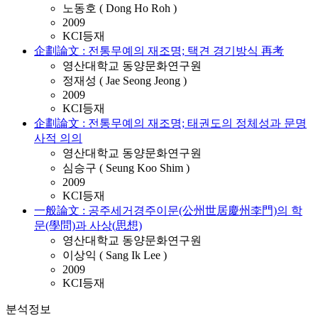
노동호 ( Dong Ho Roh )
2009
KCI등재
企劃論文 : 전통무예의 재조명; 택견 경기방식 再考
영산대학교 동양문화연구원
정재성 ( Jae Seong Jeong )
2009
KCI등재
企劃論文 : 전통무예의 재조명; 태권도의 정체성과 문명
사적 의의
영산대학교 동양문화연구원
심승구 ( Seung Koo Shim )
2009
KCI등재
一般論文 : 공주세거경주이문(公州世居慶州李門)의 학
문(學問)과 사상(思想)
영산대학교 동양문화연구원
이상익 ( Sang Ik Lee )
2009
KCI등재
분석정보