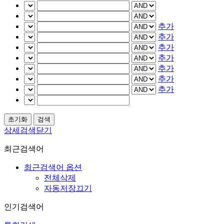
추가
추가
추가
추가
추가
추가
추가
상세검색닫기
최근검색어
최근검색어 옵션
전체삭제
자동저장끄기
인기검색어