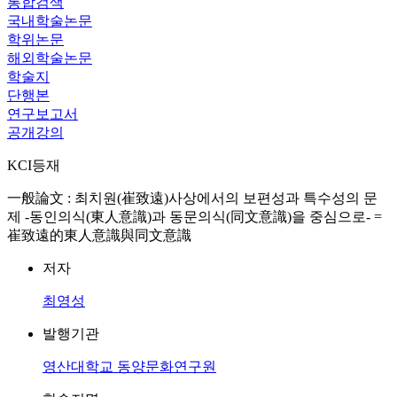
통합검색
국내학술논문
학위논문
해외학술논문
학술지
단행본
연구보고서
공개강의
KCI등재
一般論文 : 최치원(崔致遠)사상에서의 보편성과 특수성의 문
제 -동인의식(東人意識)과 동문의식(同文意識)을 중심으로- =
崔致遠的東人意識與同文意識
저자
최영성
발행기관
영산대학교 동양문화연구원