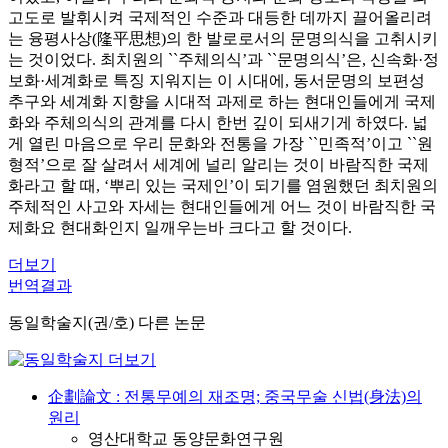
고도로 발휘시켜 국제적인 수준과 대등한 데까지 끌어올리려
는 융평사상(隆平思想)의 한 발로로서의 문명의식을 고취시키
는 것이었다. 최치원의 ``주체의식’과 ``문명의식’은, 신속화·정
보화·세계화로 특징 지워지는 이 시대에, 동서문명의 보편성
추구와 세계화 지향을 시대적 과제로 하는 현대인들에게 국제
화와 주체의식의 관계를 다시 한번 깊이 되새기게 하였다. 넓
게 열린 마음으로 우리 문화와 전통을 가장 ``민족적’이고 ``원
형적’으로 잘 살려서 세계에 널리 알리는 것이 바람직한 국제
화라고 할 때, ‘뿌리 있는 국제인’이 되기를 염원했던 최치원의
주체적인 사고와 자세는 현대인들에게 어느 것이 바람직한 국
제화요 현대화인지 일깨우는바 크다고 할 것이다.
더보기
번역결과
동일학술지(권/호) 다른 논문
企劃論文 : 전통무예의 재조명; 중국무술 신법(身法)의
원리
영산대학교 동양문화연구원