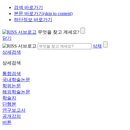
검색 바로가기
본문 바로가기(skip to content)
하단정보 바로가기
무엇을 찾고 계세요?
닫기
삭제
상세검색
상세검색
통합검색
국내학술논문
학위논문
해외학술논문
학술지
단행본
연구보고서
공개강의
버튼