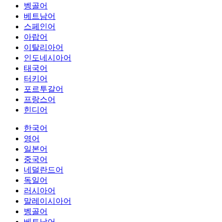
벵골어
베트남어
스페인어
아랍어
이탈리아어
인도네시아어
태국어
터키어
포르투갈어
프랑스어
힌디어
한국어
영어
일본어
중국어
네덜란드어
독일어
러시아어
말레이시아어
벵골어
베트남어