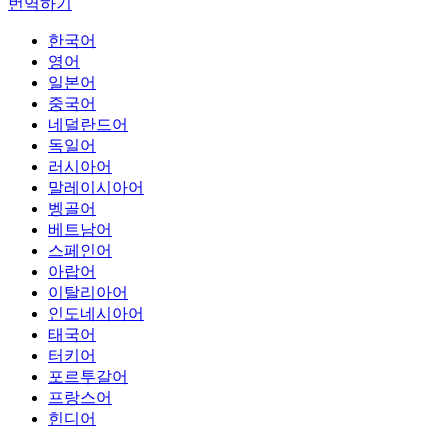
번역하기
한국어
영어
일본어
중국어
네덜란드어
독일어
러시아어
말레이시아어
벵골어
베트남어
스페인어
아랍어
이탈리아어
인도네시아어
태국어
터키어
포르투갈어
프랑스어
힌디어