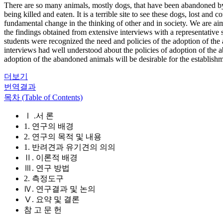
There are so many animals, mostly dogs, that have been abandoned by t
being killed and eaten. It is a terrible site to see these dogs, lost an
fundamental change in the thinking of other and in society. We are ai
the findings obtained from extensive interviews with a representati
students were recognized the need and policies of the adoption of the
interviews had well understood about the policies of adoption of the
adoption of the abandoned animals will be desirable for the establis
더보기
번역결과
목차 (Table of Contents)
Ⅰ .서 론
1. 연구의 배경
2. 연구의 목적 및 내용
1. 반려견과 유기견의 의의
Ⅱ. 이론적 배경
Ⅲ. 연구 방법
2. 측정도구
Ⅳ. 연구결과 및 논의
Ⅴ. 요약 및 결론
참 고 문 헌