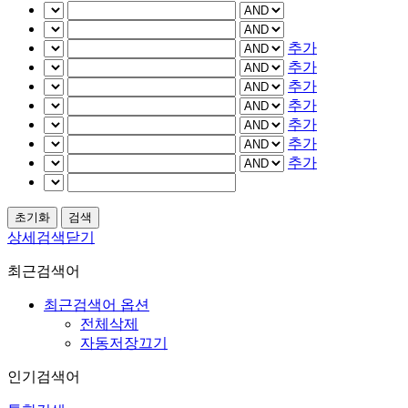
추가
추가
추가
추가
추가
추가
추가
상세검색닫기
최근검색어
최근검색어 옵션
전체삭제
자동저장끄기
인기검색어