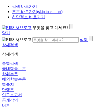
검색 바로가기
본문 바로가기(skip to content)
하단정보 바로가기
무엇을 찾고 계세요?
닫기
삭제
상세검색
상세검색
통합검색
국내학술논문
학위논문
해외학술논문
학술지
단행본
연구보고서
공개강의
버튼