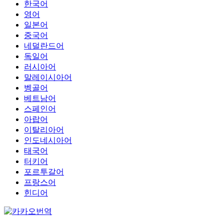
한국어
영어
일본어
중국어
네덜란드어
독일어
러시아어
말레이시아어
벵골어
베트남어
스페인어
아랍어
이탈리아어
인도네시아어
태국어
터키어
포르투갈어
프랑스어
힌디어