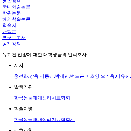
통합검색
국내학술논문
학위논문
해외학술논문
학술지
단행본
연구보고서
공개강의
유기견 입양에 대한 대학생들의 인식조사
저자
홍선화,강욱,김동권,박세연,백도근,이호영,오기욱,이유진
발행기관
한국동물매개심리치료학회
학술지명
한국동물매개심리치료학회지
권호사항