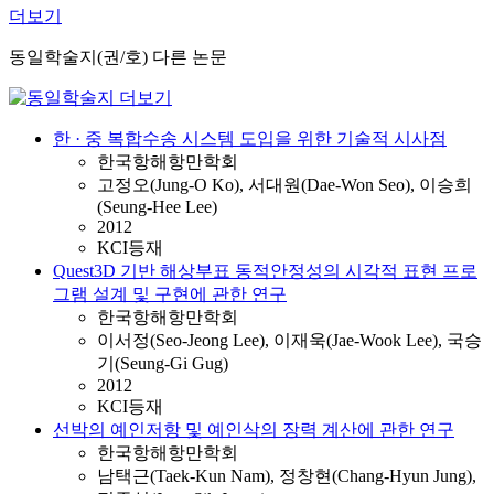
더보기
동일학술지(권/호) 다른 논문
한 · 중 복합수송 시스템 도입을 위한 기술적 시사점
한국항해항만학회
고정오(Jung-O Ko), 서대원(Dae-Won Seo), 이승희
(Seung-Hee Lee)
2012
KCI등재
Quest3D 기반 해상부표 동적안정성의 시각적 표현 프로
그램 설계 및 구현에 관한 연구
한국항해항만학회
이서정(Seo-Jeong Lee), 이재욱(Jae-Wook Lee), 국승
기(Seung-Gi Gug)
2012
KCI등재
선박의 예인저항 및 예인삭의 장력 계산에 관한 연구
한국항해항만학회
남택근(Taek-Kun Nam), 정창현(Chang-Hyun Jung),