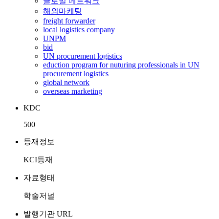
글로벌 네트워크
해외마케팅
freight forwarder
local logistics company
UNPM
bid
UN procurement logistics
eduction program for nuturing professionals in UN
procurement logistics
global network
overseas marketing
KDC
500
등재정보
KCI등재
자료형태
학술저널
발행기관 URL