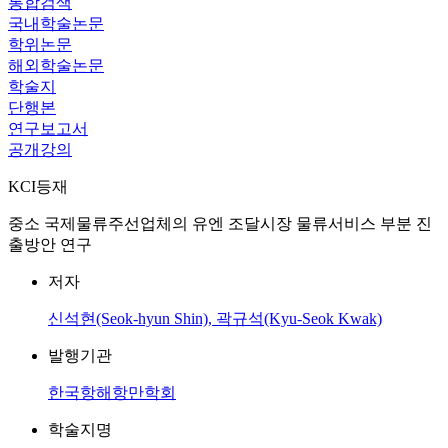
통합검색
국내학술논문
학위논문
해외학술논문
학술지
단행본
연구보고서
공개강의
KCI등재
중소 국제물류주선업체의 유엔 조달시장 물류서비스 부분 진
출방안 연구
저자
신석현(Seok-hyun Shin), 곽규석(Kyu-Seok Kwak)
발행기관
한국항해항만학회
학술지명