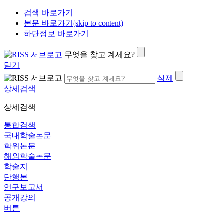
검색 바로가기
본문 바로가기(skip to content)
하단정보 바로가기
무엇을 찾고 계세요?
닫기
삭제
상세검색
상세검색
통합검색
국내학술논문
학위논문
해외학술논문
학술지
단행본
연구보고서
공개강의
버튼