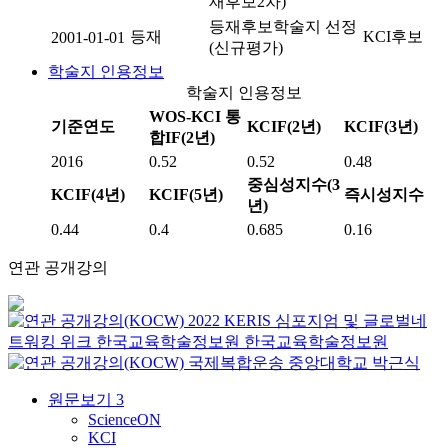
재후보2차)
등재후보학술지 선정
등재
KCI후보
2001-01-01
(신규평가)
학술지 인용정보
학술지 인용정보
WOS-KCI 통
기준연도
KCIF(2년)
KCIF(3년)
합IF(2년)
2016
0.52
0.52
0.48
중심성지수(3
KCIF(4년)
KCIF(5년)
즉시성지수
년)
0.44
0.4
0.685
0.16
연관 공개강의
2022 KERIS 심포지엄 및 글로벌네
트워킹 위크
한국교육학술정보원
한국교육학술정보원
국제복합운송
중앙대학교
박근식
원문보기
3
ScienceON
KCI