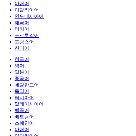
아랍어
이탈리아어
인도네시아어
태국어
터키어
포르투갈어
프랑스어
힌디어
한국어
영어
일본어
중국어
네덜란드어
독일어
러시아어
말레이시아어
벵골어
베트남어
스페인어
아랍어
이탈리아어