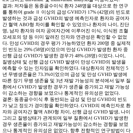
결과: 저자들은 동종골수이식 환자 248명을 대상으로 한 연구
를 통하여 grade Ⅱ 이상의 급성 GVHD가 17% (42명)의 빈도로
발생하는 것과 급성 GVHD의 발생 예측인자로 환자와 공여자
간 혈액 ABO형 차이를 확인할 수 있었으나 환자의 나이, 진단
명, 남자 환자와 여자 공여자간에 이루어진 이식, 이식된 조혈
모세포의 양 등 이미 알려진 인자와 연관성은 확인할 수 없었
다. 만성 GVHD의 경우 평가 가능하였던 환자 200명 중 실제적
인 빈도는 29% (58명)이었으며 만성 GVHD가 발생한 환자 중
선행 급성 GVHD가 발생한 경우가 48% (28명) 이었다. 나이,
질병상태 및 선행 급성 GVHD 발생이 만성 GVHD의 발생을
예측할 수 있는 인자임을 확인하였다. 대상환자의 전체적인 5
년 무병생존율은 73.3%이었으며 급성 및 만성 GVHD 발생에
따른 장기 무병 생존율 및 3년 재발 가능성의 분석에서 일부 질
환에서 GVHD가 발생한 경우가 생존율 증가되고 재발 가능성
이 감소하는 경향을 보였으나 통계적인 유의성은 없었다.
결론: 동종골수이식 후 동반되는 급성 및 만성 GVHD의 빈도
가 낮고 정도가 경미함을 확인하였다. GVHD의 예측인자로 환
자와 공여자간 혈액 ABO형 차이, 선행 급성 GVHD 발생, 나이
그리고 질병상태가 관계되며 일부 질환에서 GVHD가 발생한
경우 생존율이 증가되고 재발가능성이 감소하는 경향을 보였
으나 통계적인 유의성은 없었다. 향후 전향적인 연구방법이 다