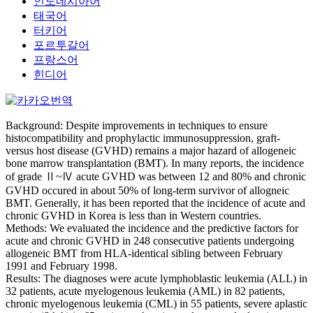
인도네시아어
태국어
터키어
포르투갈어
프랑스어
힌디어
Background: Despite improvements in techniques to ensure
histocompatibility and prophylactic immunosuppression, graft-
versus host disease (GVHD) remains a major hazard of allogeneic
bone marrow transplantation (BMT). In many reports, the incidence
of grade Ⅱ~Ⅳ acute GVHD was between 12 and 80% and chronic
GVHD occured in about 50% of long-term survivor of allogneic
BMT. Generally, it has been reported that the incidence of acute and
chronic GVHD in Korea is less than in Western countries.
Methods: We evaluated the incidence and the predictive factors for
acute and chronic GVHD in 248 consecutive patients undergoing
allogeneic BMT from HLA-identical sibling between February
1991 and February 1998.
Results: The diagnoses were acute lymphoblastic leukemia (ALL) in
32 patients, acute myelogenous leukemia (AML) in 82 patients,
chronic myelogenous leukemia (CML) in 55 patients, severe aplastic