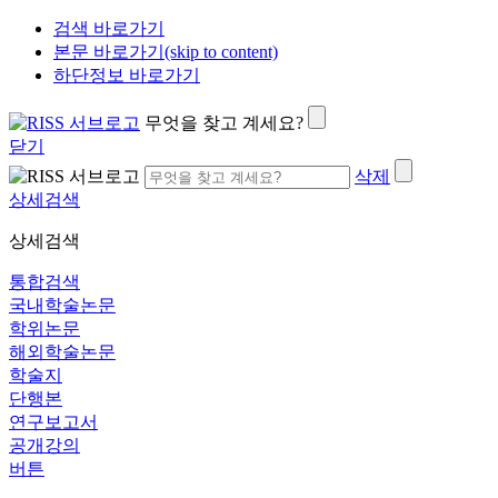
검색 바로가기
본문 바로가기(skip to content)
하단정보 바로가기
무엇을 찾고 계세요?
닫기
삭제
상세검색
상세검색
통합검색
국내학술논문
학위논문
해외학술논문
학술지
단행본
연구보고서
공개강의
버튼