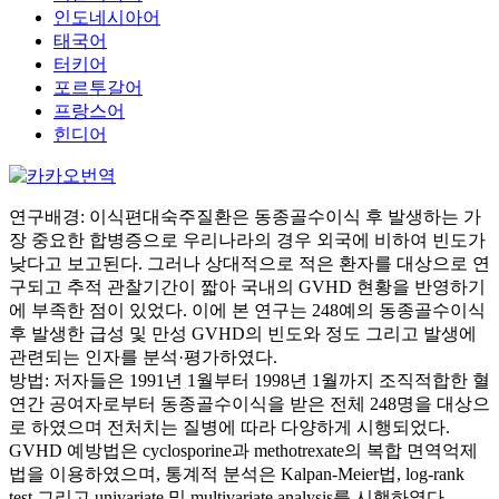
인도네시아어
태국어
터키어
포르투갈어
프랑스어
힌디어
연구배경: 이식편대숙주질환은 동종골수이식 후 발생하는 가
장 중요한 합병증으로 우리나라의 경우 외국에 비하여 빈도가
낮다고 보고된다. 그러나 상대적으로 적은 환자를 대상으로 연
구되고 추적 관찰기간이 짧아 국내의 GVHD 현황을 반영하기
에 부족한 점이 있었다. 이에 본 연구는 248예의 동종골수이식
후 발생한 급성 및 만성 GVHD의 빈도와 정도 그리고 발생에
관련되는 인자를 분석·평가하였다.
방법: 저자들은 1991년 1월부터 1998년 1월까지 조직적합한 혈
연간 공여자로부터 동종골수이식을 받은 전체 248명을 대상으
로 하였으며 전처치는 질병에 따라 다양하게 시행되었다.
GVHD 예방법은 cyclosporine과 methotrexate의 복합 면역억제
법을 이용하였으며, 통계적 분석은 Kalpan-Meier법, log-rank
test 그리고 univariate 및 multivariate analysis를 시행하였다.