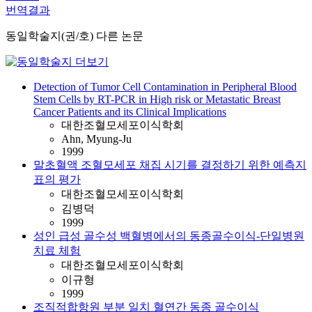
번역결과
동일학술지(권/호) 다른 논문
Detection of Tumor Cell Contamination in Peripheral Blood
Stem Cells by RT-PCR in High risk or Metastatic Breast
Cancer Patients and its Clinical Implications
대한조혈모세포이식학회
Ahn, Myung-Ju
1999
말초혈액 조혈모세포 채집 시기를 결정하기 위한 예측지
표의 평가
대한조혈모세포이식학회
김병덕
1999
성인 급성 골수성 백혈병에서의 동종골수이식-단일병원
치료 체험
대한조혈모세포이식학회
이규형
1999
조직적합항원 부분 일치 혈연간 동종 골수이식