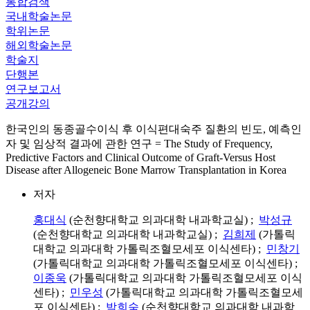
통합검색
국내학술논문
학위논문
해외학술논문
학술지
단행본
연구보고서
공개강의
한국인의 동종골수이식 후 이식편대숙주 질환의 빈도, 예측인
자 및 임상적 결과에 관한 연구 = The Study of Frequency,
Predictive Factors and Clinical Outcome of Graft-Versus Host
Disease after Allogeneic Bone Marrow Transplantation in Korea
저자
홍대식
(순천향대학교 의과대학 내과학교실) ;
박성규
(순천향대학교 의과대학 내과학교실) ;
김희제
(가톨릭
대학교 의과대학 가톨릭조혈모세포 이식센타) ;
민창기
(가톨릭대학교 의과대학 가톨릭조혈모세포 이식센타) ;
이종욱
(가톨릭대학교 의과대학 가톨릭조혈모세포 이식
센타) ;
민우성
(가톨릭대학교 의과대학 가톨릭조혈모세
포 이식센타) ;
박희숙
(순천향대학교 의과대학 내과학