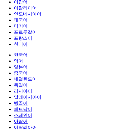
아랍어
이탈리아어
인도네시아어
태국어
터키어
포르투갈어
프랑스어
힌디어
한국어
영어
일본어
중국어
네덜란드어
독일어
러시아어
말레이시아어
벵골어
베트남어
스페인어
아랍어
이탈리아어