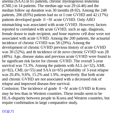
anemia (SAA) in 65 patients, chronic myelogenous leukemia
(CML) in 14 patients. The median age was 29 (4-46) and the
median follow up duration was 30 months (8-92). Among the 248
patients, 206 (83%) patients had no or I cute GVHD and 42 (17%)
patients developed grade Ⅱ~Ⅳ acute GVHD. Only ABO
mismatching was associated with acute GVHD. However, factors
reported to correlated with acute GVHD, such as age, diagnosis,
female donor to male recipient, and bone marrow cell dose were not
associated with acute GVHD. Among the 200 patients, the actuarial
incidence of chronic GVHD was 58 (29%). Among the
development of chronic GVHD previous history of acute GVHD
was 30 (52%), and th incidence of de novo chronic GVHD was 28
(48%). Age, disease status and previous acute GVHD were found to
be significant risk factor for chronic GVHD. The overall 5-year
survival was 73.3%. Among the patients with ALL (n=32), AML
(n=82), CML (n=55) and SAA (n=65) probability of 3-yeat relapse
was 20.4%, 9.6%, 15.2% and 1.9%, respectively. But both acute
and chronic GVHD are not associated with a decreased risk of
relapse and improved disease-free survival.
Conlusion: The incidence of grade Ⅱ~Ⅳ acute GVHD in Korea
may be less than in Western countries. These results seem to be
HLA-disparity between people in Korea and Western countries, but
require confirmation in large comparative study.
더보기