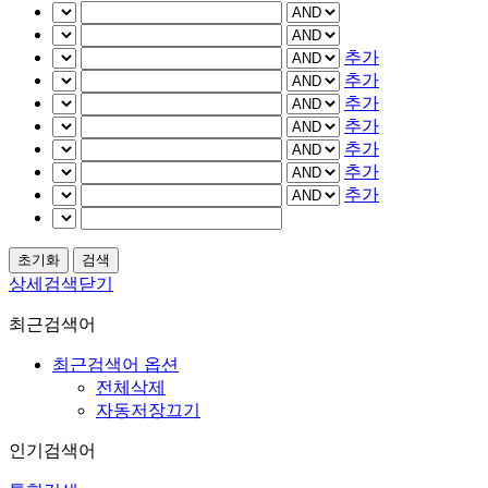
추가
추가
추가
추가
추가
추가
추가
상세검색닫기
최근검색어
최근검색어 옵션
전체삭제
자동저장끄기
인기검색어