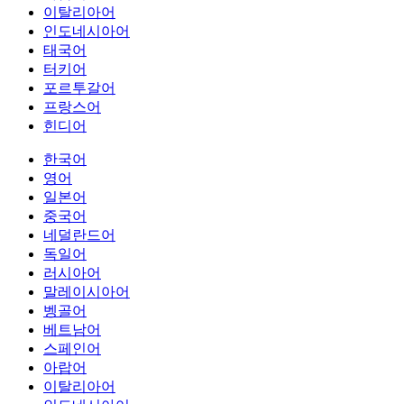
이탈리아어
인도네시아어
태국어
터키어
포르투갈어
프랑스어
힌디어
한국어
영어
일본어
중국어
네덜란드어
독일어
러시아어
말레이시아어
벵골어
베트남어
스페인어
아랍어
이탈리아어