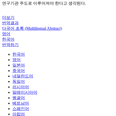
연구기관 주도로 이루어져야 한다고 생각된다.
더보기
번역결과
다국어 초록 (Multilingual Abstract)
영어
한국어
번역하기
한국어
영어
일본어
중국어
네덜란드어
독일어
러시아어
말레이시아어
벵골어
베트남어
스페인어
아랍어