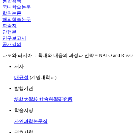
통합검색
국내학술논문
학위논문
해외학술논문
학술지
단행본
연구보고서
공개강의
나토와 러시아 : 확대와 대응의 과정과 전략 = NATO and Russia : Process
저자
배규성
(계명대학교)
발행기관
培材大學校 社會科學硏究所
학술지명
자연과학논문집
권호사항