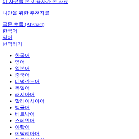
이 자료를 본 이용자가 본 자료
나만을 위한 추천자료
국문 초록 (Abstract)
한국어
영어
번역하기
한국어
영어
일본어
중국어
네덜란드어
독일어
러시아어
말레이시아어
벵골어
베트남어
스페인어
아랍어
이탈리아어