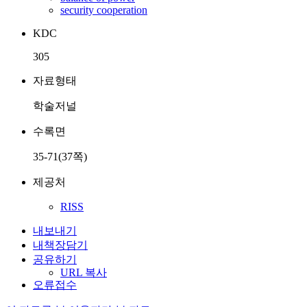
security cooperation
KDC
305
자료형태
학술저널
수록면
35-71(37쪽)
제공처
RISS
내보내기
내책장담기
공유하기
URL 복사
오류접수