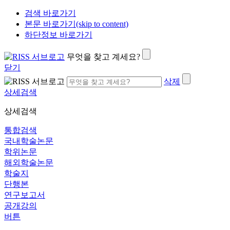
검색 바로가기
본문 바로가기(skip to content)
하단정보 바로가기
무엇을 찾고 계세요?
닫기
삭제
상세검색
상세검색
통합검색
국내학술논문
학위논문
해외학술논문
학술지
단행본
연구보고서
공개강의
버튼