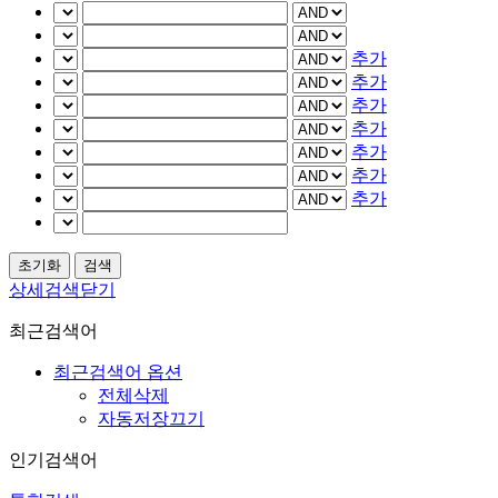
추가
추가
추가
추가
추가
추가
추가
상세검색닫기
최근검색어
최근검색어 옵션
전체삭제
자동저장끄기
인기검색어