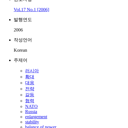
Vol.17 No.1 [2006]
발행연도
2006
작성언어
Korean
주제어
러시아
확대
대응
전략
갈등
협력
NATO
Russia
enlargement
stability
balance of power