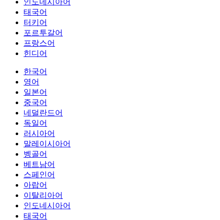
인도네시아어
태국어
터키어
포르투갈어
프랑스어
힌디어
한국어
영어
일본어
중국어
네덜란드어
독일어
러시아어
말레이시아어
벵골어
베트남어
스페인어
아랍어
이탈리아어
인도네시아어
태국어