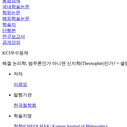
통합검색
국내학술논문
학위논문
해외학술논문
학술지
단행본
연구보고서
공개강의
KCI우수등재
헤겔 논리학, 범주론인가 아니면 신지학(Theosophie)인가? 
저자
이광모
발행기관
한국철학회
학술지명
철학(CHEOLHAK: Korean Journal of Philosophy)