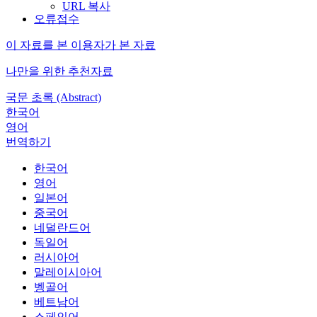
URL 복사
오류접수
이 자료를 본 이용자가 본 자료
나만을 위한 추천자료
국문 초록 (Abstract)
한국어
영어
번역하기
한국어
영어
일본어
중국어
네덜란드어
독일어
러시아어
말레이시아어
벵골어
베트남어
스페인어