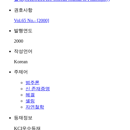
권호사항
Vol.65 No.- [2000]
발행연도
2000
작성언어
Korean
주제어
범주론
신 존재증명
헤겔
셸링
자연철학
등재정보
KCI우수등재