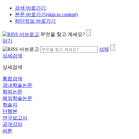
검색 바로가기
본문 바로가기(skip to content)
하단정보 바로가기
무엇을 찾고 계세요?
닫기
삭제
상세검색
상세검색
통합검색
국내학술논문
학위논문
해외학술논문
학술지
단행본
연구보고서
공개강의
버튼