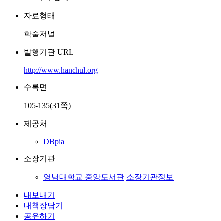
자료형태
학술저널
발행기관 URL
http://www.hanchul.org
수록면
105-135(31쪽)
제공처
DBpia
소장기관
영남대학교 중앙도서관
소장기관정보
내보내기
내책장담기
공유하기