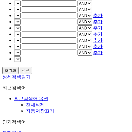
추가
추가
추가
추가
추가
추가
추가
상세검색닫기
최근검색어
최근검색어 옵션
전체삭제
자동저장끄기
인기검색어