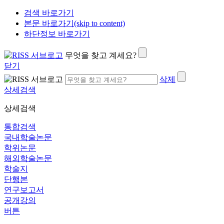
검색 바로가기
본문 바로가기(skip to content)
하단정보 바로가기
무엇을 찾고 계세요?
닫기
삭제
상세검색
상세검색
통합검색
국내학술논문
학위논문
해외학술논문
학술지
단행본
연구보고서
공개강의
버튼