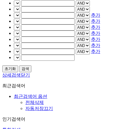
추가
추가
추가
추가
추가
추가
추가
상세검색닫기
최근검색어
최근검색어 옵션
전체삭제
자동저장끄기
인기검색어