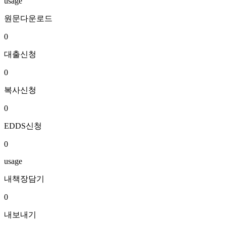
usage
원문다운로드
0
대출신청
0
복사신청
0
EDDS신청
0
usage
내책장담기
0
내보내기