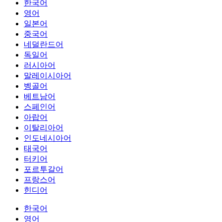
한국어
영어
일본어
중국어
네덜란드어
독일어
러시아어
말레이시아어
벵골어
베트남어
스페인어
아랍어
이탈리아어
인도네시아어
태국어
터키어
포르투갈어
프랑스어
힌디어
한국어
영어