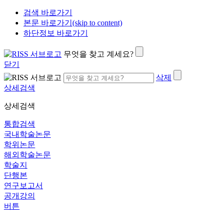
검색 바로가기
본문 바로가기(skip to content)
하단정보 바로가기
무엇을 찾고 계세요?
닫기
삭제
상세검색
상세검색
통합검색
국내학술논문
학위논문
해외학술논문
학술지
단행본
연구보고서
공개강의
버튼