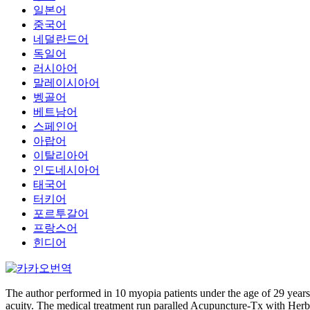
일본어
중국어
네덜란드어
독일어
러시아어
말레이시아어
벵골어
베트남어
스페인어
아랍어
이탈리아어
인도네시아어
태국어
터키어
포르투갈어
프랑스어
힌디어
The author performed in 10 myopia patients under the age of 29 y
acuity. The medical treatment run paralled Acupuncture-Tx with He