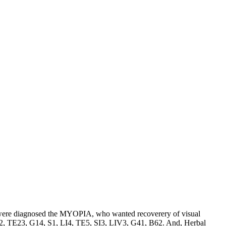
 were diagnosed the MYOPIA, who wanted recoverery of visual
B2, TE23, G14, S1, LI4, TE5, SI3, LIV3, G41, B62. And, Herbal