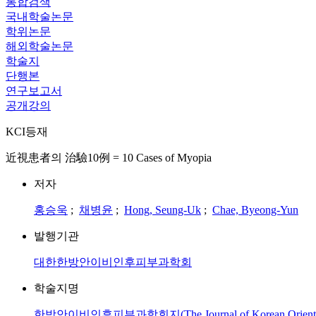
통합검색
국내학술논문
학위논문
해외학술논문
학술지
단행본
연구보고서
공개강의
KCI등재
近視患者의 治驗10例 = 10 Cases of Myopia
저자
홍승욱
;
채병윤
;
Hong, Seung-Uk
;
Chae, Byeong-Yun
발행기관
대한한방안이비인후피부과학회
학술지명
한방안이비인후피부과학회지(The Journal of Korean Oriental Opht