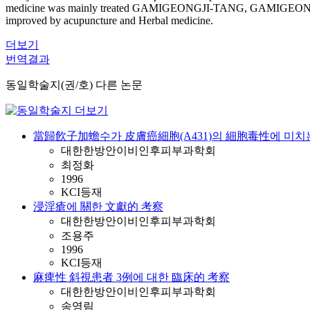
medicine was mainly treated GAMIGEONGJI-TANG, GAMIGEONGJIBOGA
improved by acupuncture and Herbal medicine.
더보기
번역결과
동일학술지(권/호) 다른 논문
當歸飮子加蟾수가 皮膚癌細胞(A431)의 細胞毒性에 미치
대한한방안이비인후피부과학회
최정화
1996
KCI등재
浸淫瘡에 關한 文獻的 考察
대한한방안이비인후피부과학회
조용주
1996
KCI등재
麻痺性 斜視患者 3例에 대한 臨床的 考察
대한한방안이비인후피부과학회
송영림