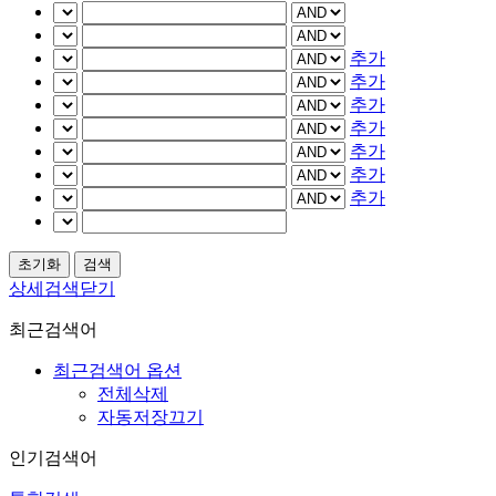
추가
추가
추가
추가
추가
추가
추가
상세검색닫기
최근검색어
최근검색어 옵션
전체삭제
자동저장끄기
인기검색어