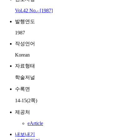
Vol.42 No.- [1987]
발행연도
1987
작성언어
Korean
자료형태
학술저널
수록면
14-15(2쪽)
제공처
eArticle
내보내기