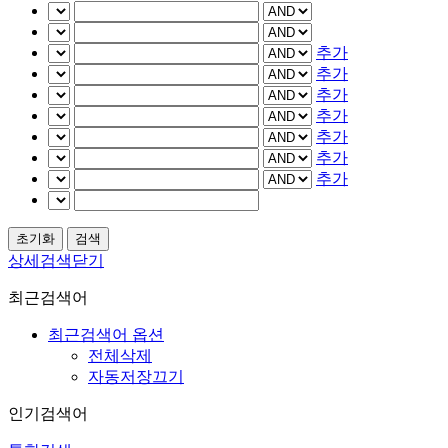
추가
추가
추가
추가
추가
추가
추가
상세검색닫기
최근검색어
최근검색어 옵션
전체삭제
자동저장끄기
인기검색어