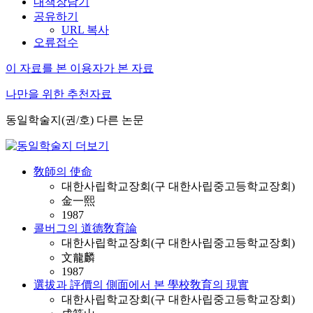
내책장담기
공유하기
URL 복사
오류접수
이 자료를 본 이용자가 본 자료
나만을 위한 추천자료
동일학술지(권/호) 다른 논문
敎師의 使命
대한사립학교장회(구 대한사립중고등학교장회)
金一熙
1987
콜버그의 道德敎育論
대한사립학교장회(구 대한사립중고등학교장회)
文龍麟
1987
選拔과 評價의 側面에서 본 學校敎育의 現實
대한사립학교장회(구 대한사립중고등학교장회)