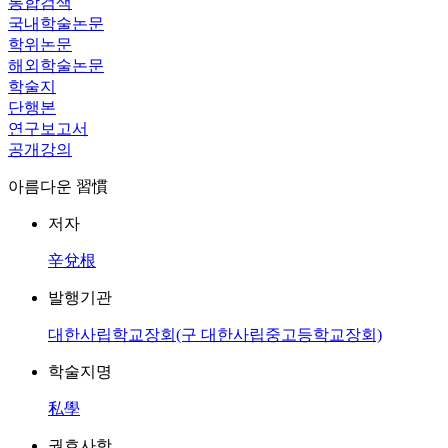
통합검색
국내학술논문
학위논문
해외학술논문
학술지
단행본
연구보고서
공개강의
아름다운 習慣
저자
辛兌根
발행기관
대한사립학교장회(구 대한사립중고등학교장회)
학술지명
私學
권호사항