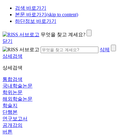
검색 바로가기
본문 바로가기(skip to content)
하단정보 바로가기
무엇을 찾고 계세요?
닫기
삭제
상세검색
상세검색
통합검색
국내학술논문
학위논문
해외학술논문
학술지
단행본
연구보고서
공개강의
버튼