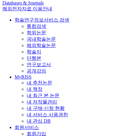
Databases & Journals
해외전자자료 이용안내
학술연구정보서비스 검색
통합검색
학위논문
국내학술논문
해외학술논문
학술지
단행본
연구보고서
공개강의
MyRISS
내 추천논문
내 책장
내 최근 본 논문
내 저작물관리
내 구매·신청 현황
내 서비스 사용권한
내 관심 DB
회원서비스
회원가입