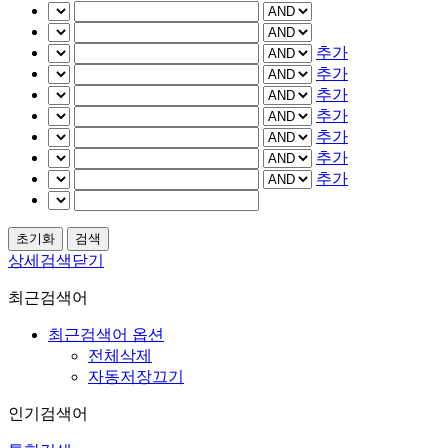
추가
추가
추가
추가
추가
추가
추가
상세검색닫기
최근검색어
최근검색어 옵션
전체삭제
자동저장끄기
인기검색어