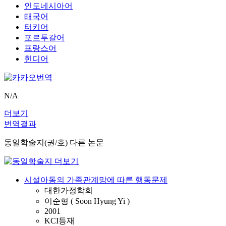
인도네시아어
태국어
터키어
포르투갈어
프랑스어
힌디어
N/A
더보기
번역결과
동일학술지(권/호) 다른 논문
시설아동의 가족관계망에 따른 행동문제
대한가정학회
이순형 ( Soon Hyung Yi )
2001
KCI등재