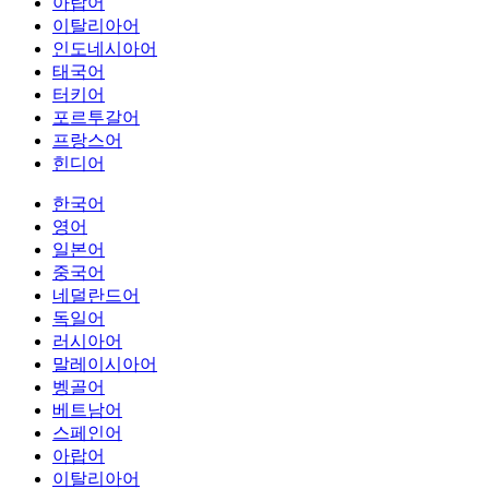
아랍어
이탈리아어
인도네시아어
태국어
터키어
포르투갈어
프랑스어
힌디어
한국어
영어
일본어
중국어
네덜란드어
독일어
러시아어
말레이시아어
벵골어
베트남어
스페인어
아랍어
이탈리아어