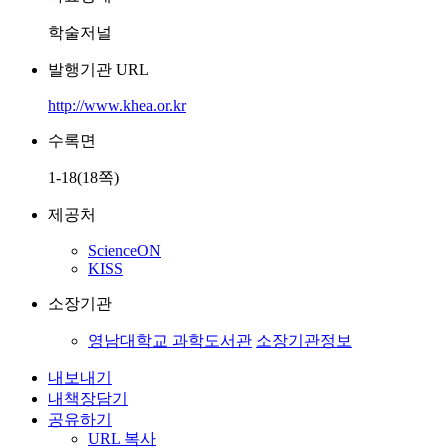
학술저널
발행기관 URL
http://www.khea.or.kr
수록면
1-18(18쪽)
제공처
ScienceON
KISS
소장기관
영남대학교 과학도서관
소장기관정보
내보내기
내책장담기
공유하기
URL 복사