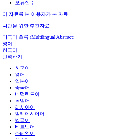
오류접수
이 자료를 본 이용자가 본 자료
나만을 위한 추천자료
다국어 초록 (Multilingual Abstract)
영어
한국어
번역하기
한국어
영어
일본어
중국어
네덜란드어
독일어
러시아어
말레이시아어
벵골어
베트남어
스페인어