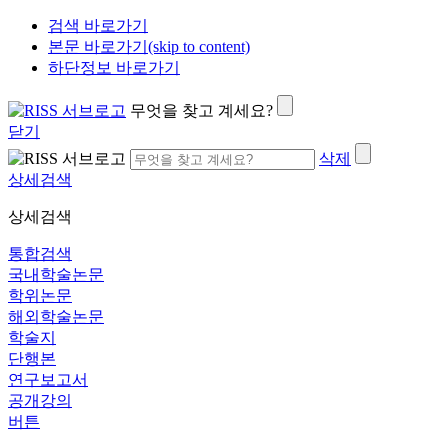
검색 바로가기
본문 바로가기(skip to content)
하단정보 바로가기
무엇을 찾고 계세요?
닫기
삭제
상세검색
상세검색
통합검색
국내학술논문
학위논문
해외학술논문
학술지
단행본
연구보고서
공개강의
버튼