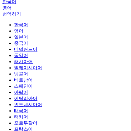
한국어
영어
번역하기
한국어
영어
일본어
중국어
네덜란드어
독일어
러시아어
말레이시아어
벵골어
베트남어
스페인어
아랍어
이탈리아어
인도네시아어
태국어
터키어
포르투갈어
프랑스어