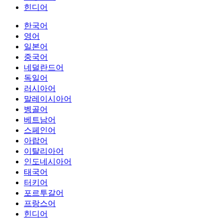
힌디어
한국어
영어
일본어
중국어
네덜란드어
독일어
러시아어
말레이시아어
벵골어
베트남어
스페인어
아랍어
이탈리아어
인도네시아어
태국어
터키어
포르투갈어
프랑스어
힌디어