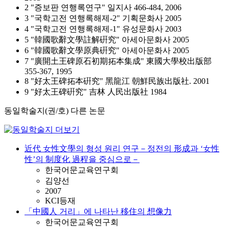
2 "증보판 연행록연구" 일지사 466-484, 2006
3 "국학고전 연행록해제-2" 기획문화사 2005
4 "국학고전 연행록해제-1" 유성문화사 2003
5 "韓國歌辭文學註解硏究" 아세아문화사 2005
6 "韓國歌辭文學原典硏究" 아세아문화사 2005
7 "廣開土王碑原石初期拓本集成" 東國大學校出版部
355-367, 1995
8 "好太王碑拓本硏究" 黑龍江 朝鮮民族出版社. 2001
9 "好太王碑硏究" 吉林 人民出版社 1984
동일학술지(권/호) 다른 논문
近代 女性文學의 형성 원리 연구－정전의 形成과 ‘女性
性’의 制度化 過程을 중심으로－
한국어문교육연구회
김양선
2007
KCI등재
「中國人 거리」에 나타난 移住의 想像力
한국어문교육연구회