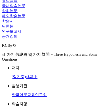
통합검색
국내학술논문
학위논문
해외학술논문
학술지
단행본
연구보고서
공개강의
KCI등재
세 가지 假說과 몇 가지 疑問 = Three Hypothesis and Some
Questions
저자
(임기중)林基中
발행기관
한국어문교육연구회
학술지명