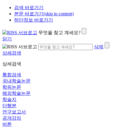
검색 바로가기
본문 바로가기(skip to content)
하단정보 바로가기
무엇을 찾고 계세요?
닫기
삭제
상세검색
상세검색
통합검색
국내학술논문
학위논문
해외학술논문
학술지
단행본
연구보고서
공개강의
버튼