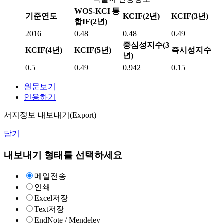
WOS-KCI 통
기준연도
KCIF(2년)
KCIF(3년)
합IF(2년)
2016
0.48
0.48
0.49
중심성지수(3
KCIF(4년)
KCIF(5년)
즉시성지수
년)
0.5
0.49
0.942
0.15
원문보기
인용하기
서지정보 내보내기(Export)
닫기
내보내기 형태를 선택하세요
메일전송
인쇄
Excel저장
Text저장
EndNote / Mendeley