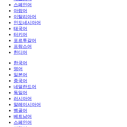
스페인어
아랍어
이탈리아어
인도네시아어
태국어
터키어
포르투갈어
프랑스어
힌디어
한국어
영어
일본어
중국어
네덜란드어
독일어
러시아어
말레이시아어
벵골어
베트남어
스페인어