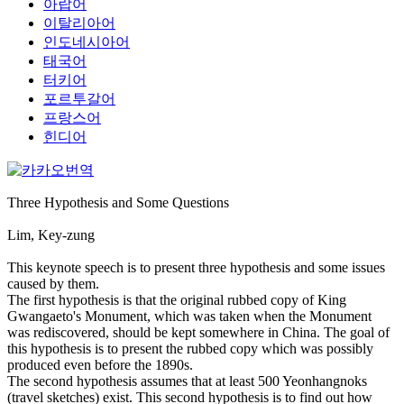
아랍어
이탈리아어
인도네시아어
태국어
터키어
포르투갈어
프랑스어
힌디어
Three Hypothesis and Some Questions
Lim, Key-zung
This keynote speech is to present three hypothesis and some issues
caused by them.
The first hypothesis is that the original rubbed copy of King
Gwangaeto's Monument, which was taken when the Monument
was rediscovered, should be kept somewhere in China. The goal of
this hypothesis is to present the rubbed copy which was possibly
produced even before the 1890s.
The second hypothesis assumes that at least 500 Yeonhangnoks
(travel sketches) exist. This second hypothesis is to find out how