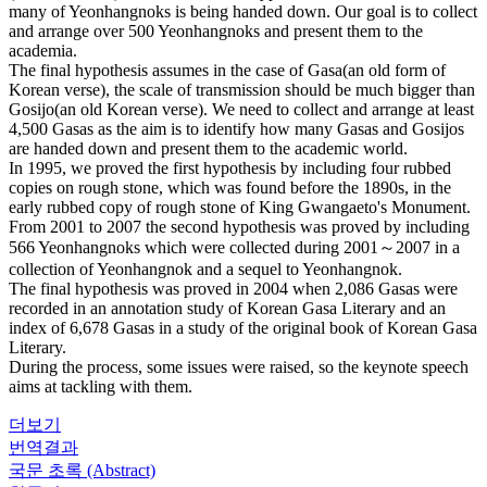
many of Yeonhangnoks is being handed down. Our goal is to collect
and arrange over 500 Yeonhangnoks and present them to the
academia.
The final hypothesis assumes in the case of Gasa(an old form of
Korean verse), the scale of transmission should be much bigger than
Gosijo(an old Korean verse). We need to collect and arrange at least
4,500 Gasas as the aim is to identify how many Gasas and Gosijos
are handed down and present them to the academic world.
In 1995, we proved the first hypothesis by including four rubbed
copies on rough stone, which was found before the 1890s, in the
early rubbed copy of rough stone of King Gwangaeto's Monument.
From 2001 to 2007 the second hypothesis was proved by including
566 Yeonhangnoks which were collected during 2001～2007 in a
collection of Yeonhangnok and a sequel to Yeonhangnok.
The final hypothesis was proved in 2004 when 2,086 Gasas were
recorded in an annotation study of Korean Gasa Literary and an
index of 6,678 Gasas in a study of the original book of Korean Gasa
Literary.
During the process, some issues were raised, so the keynote speech
aims at tackling with them.
더보기
번역결과
국문 초록 (Abstract)