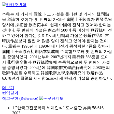
本稿는 세 가지의 假說과 그 가설을 둘러싼 몇 가지의 疑問點
을 擧論한 것이다. 첫 번째의 가설은 廣開土王陵碑가 再發見될
당시에 採拓한 原石拓本이 현재 中國에 전하고 있어야 한다는
것이다. 두 번째의 가설은 최소한 500여 종 이상의 燕行錄이 전
하고 있어야 한다는 것이다. 세 번째의 가설은 歌辭作品이 古
時調作品보다 훨씬 더 많은 양이 전하고 있어야 한다는 것이
다. 筆者는 1995년에 1890년대 이전의 원석탁본 4종을 찾아서
廣開土王碑原石初期拓本集成에 수록함으로써 첫 번째의 가설
을 증명하였다. 2001년부터 2007년까지 燕行錄 566종을 모아
서 燕行錄全集과 燕行錄續集에 수록함으로써 두 번째의 가설
을 증명하였다. 2004년에 韓國歌辭文學註解硏究에 2,086편의
歌辭作品을 수록하고 韓國歌辭文學原典硏究에 歌辭作品
6,678편의 目錄을 제시함으로써 세 번째의 가설을 증명하였다.
더보기
번역결과
참고문헌 (Reference)
1 "한국고전문학과 세계인식" 도서출판 亦樂 58-616,
2003