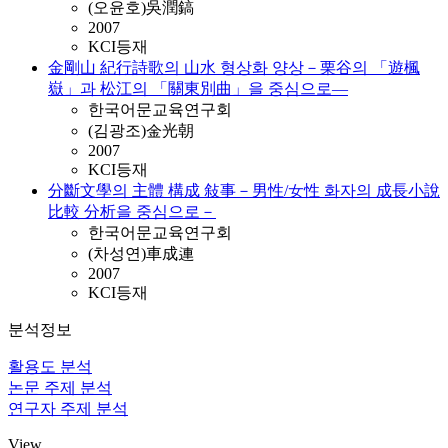
(오윤호)吳潤鎬
2007
KCI등재
金剛山 紀行詩歌의 山水 형상화 양상－栗谷의 「遊楓
嶽」과 松江의 「關東別曲」을 중심으로―
한국어문교육연구회
(김광조)金光朝
2007
KCI등재
分斷文學의 主體 構成 敍事－男性/女性 화자의 成長小說
比較 分析을 중심으로－
한국어문교육연구회
(차성연)車成連
2007
KCI등재
분석정보
활용도 분석
논문 주제 분석
연구자 주제 분석
View