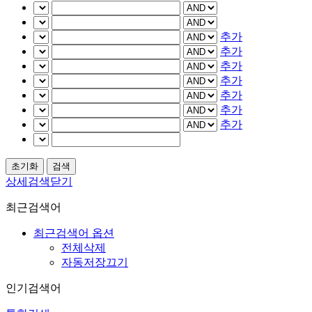
추가
추가
추가
추가
추가
추가
추가
상세검색닫기
최근검색어
최근검색어 옵션
전체삭제
자동저장끄기
인기검색어