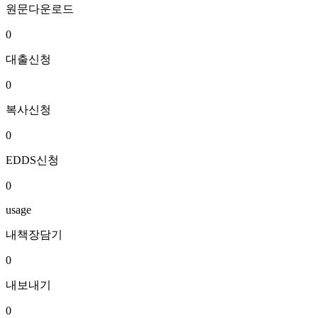
원문다운로드
0
대출신청
0
복사신청
0
EDDS신청
0
usage
내책장담기
0
내보내기
0