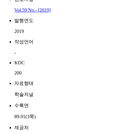
Vol.59 No.- [2019]
발행연도
2019
작성언어
-
KDC
200
자료형태
학술저널
수록면
89-91(3쪽)
제공처