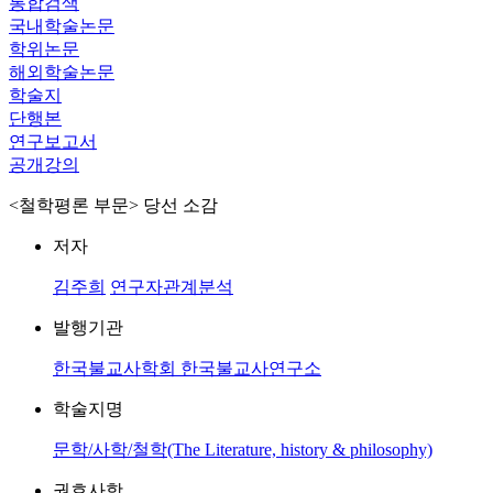
통합검색
국내학술논문
학위논문
해외학술논문
학술지
단행본
연구보고서
공개강의
<철학평론 부문> 당선 소감
저자
김주희
연구자관계분석
발행기관
한국불교사학회 한국불교사연구소
학술지명
문학/사학/철학(The Literature, history & philosophy)
권호사항