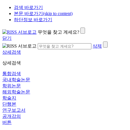
검색 바로가기
본문 바로가기(skip to content)
하단정보 바로가기
무엇을 찾고 계세요?
닫기
삭제
상세검색
상세검색
통합검색
국내학술논문
학위논문
해외학술논문
학술지
단행본
연구보고서
공개강의
버튼