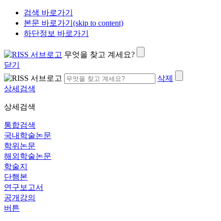
검색 바로가기
본문 바로가기(skip to content)
하단정보 바로가기
무엇을 찾고 계세요?
닫기
삭제
상세검색
상세검색
통합검색
국내학술논문
학위논문
해외학술논문
학술지
단행본
연구보고서
공개강의
버튼