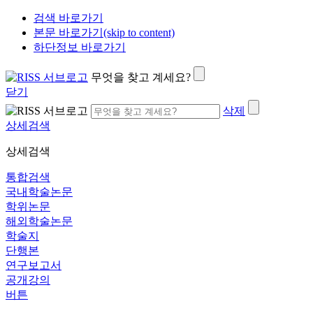
검색 바로가기
본문 바로가기(skip to content)
하단정보 바로가기
무엇을 찾고 계세요?
닫기
삭제
상세검색
상세검색
통합검색
국내학술논문
학위논문
해외학술논문
학술지
단행본
연구보고서
공개강의
버튼