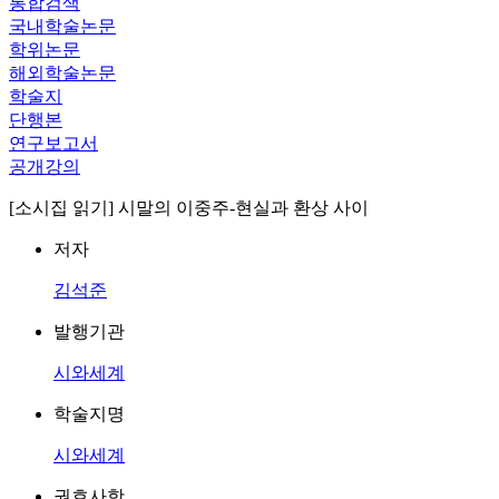
통합검색
국내학술논문
학위논문
해외학술논문
학술지
단행본
연구보고서
공개강의
[소시집 읽기] 시말의 이중주-현실과 환상 사이
저자
김석준
발행기관
시와세계
학술지명
시와세계
권호사항