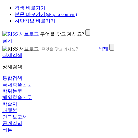
검색 바로가기
본문 바로가기(skip to content)
하단정보 바로가기
무엇을 찾고 계세요?
닫기
삭제
상세검색
상세검색
통합검색
국내학술논문
학위논문
해외학술논문
학술지
단행본
연구보고서
공개강의
버튼