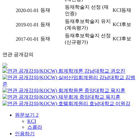
등재학술지 선정 (재
등재
KCI등재
2020-01-01
인증)
등재후보학술지 유지
등재
KCI후보
2019-01-01
(계속평가)
등재후보학술지 선정
등재
KCI후보
2017-01-01
(신규평가)
연관 공개강의
회계학개론
강남대학교
권오진
실버산업회계원리
강남대학교
김병
준
회계학원론
중앙대학교
육지훈
재무회계
중앙대학교
육지훈
호텔회계원리
호남대학교
이원강
원문보기
2
KCI
스콜라
인용하기