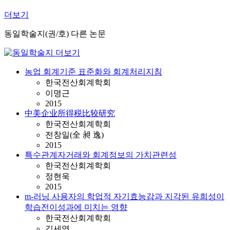
더보기
동일학술지(권/호) 다른 논문
농업 회계기준 표준화와 회계처리지침
한국전산회계학회
이명근
2015
中美企业所得税比较研究
한국전산회계학회
전창일(全 昶 逸)
2015
특수관계자거래와 회계정보의 가치관련성
한국전산회계학회
정현욱
2015
m-러닝 사용자의 학업적 자기효능감과 지각된 유희성이
학습전이성과에 미치는 영향
한국전산회계학회
김세영