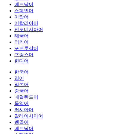
베트남어
스페인어
아랍어
이탈리아어
인도네시아어
태국어
터키어
포르투갈어
프랑스어
힌디어
한국어
영어
일본어
중국어
네덜란드어
독일어
러시아어
말레이시아어
벵골어
베트남어