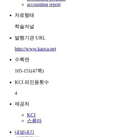
accounting report
자료형태
학술저널
발행기관 URL
http://www.kaoca.net
수록면
105-151(47쪽)
KCI 피인용횟수
4
제공처
KCI
스콜라
내보내기