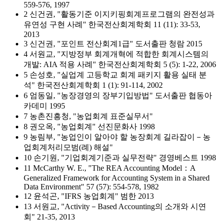
559-576, 1997
2 신건권, "활동기준 이지키핑회계프로그램의 완전성과
유연성 구현 사례" 한국전산회계학회 11 (11): 33-53,
2013
3 신건권, "포인트 전산회계1급" 도서출판 청람 2015
4 서원교, "지방정부 회계개혁에 적합한 회계시스템의
개발: AIA 적용 사례" 한국전산회계학회 5 (5): 1-22, 2006
5 손성호, "실업계 고등학교 회계 패키지 활용 실태 분
석" 한국전산회계학회 1 (1): 91-114, 2002
6 엄동일, "농장경영의 장부기입방법" 도서출판 협동아
카데미 1995
7 농촌진흥청, "농업회계 표준실무서"
8 권오옥, "농업회계" 선진문화사 1998
9 농림부, "농업인이 알아야 할 농장회계 길라잡이－농
업회계처리모범(례) 해설"
10 손기원, "기업회계기준과 실무전략" 경영베스트 1998
11 McCarthy W. E., "The REA Accounting Model：A
Generalized Framework for Accounting System in a Shared
Data Environment" 57 (57): 554-578, 1982
12 윤석곤, "IFRS 농업회계" 범한 2013
13 서원교, "Activity－Based Accounting의 소개와 시연
회" 21-35, 2013