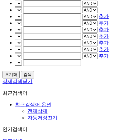
추가
추가
추가
추가
추가
추가
추가
상세검색닫기
최근검색어
최근검색어 옵션
전체삭제
자동저장끄기
인기검색어