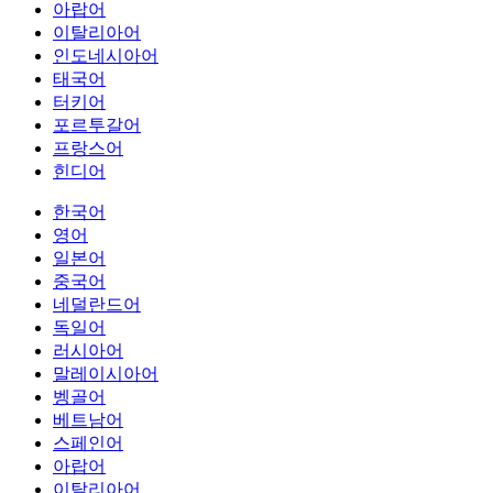
아랍어
이탈리아어
인도네시아어
태국어
터키어
포르투갈어
프랑스어
힌디어
한국어
영어
일본어
중국어
네덜란드어
독일어
러시아어
말레이시아어
벵골어
베트남어
스페인어
아랍어
이탈리아어