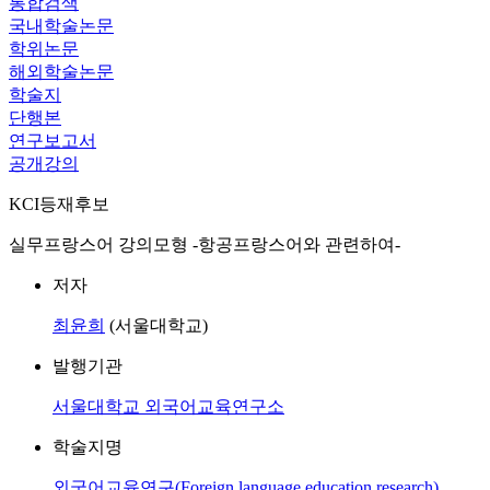
통합검색
국내학술논문
학위논문
해외학술논문
학술지
단행본
연구보고서
공개강의
KCI등재후보
실무프랑스어 강의모형 -항공프랑스어와 관련하여-
저자
최윤희
(서울대학교)
발행기관
서울대학교 외국어교육연구소
학술지명
외국어교육연구(Foreign language education research)