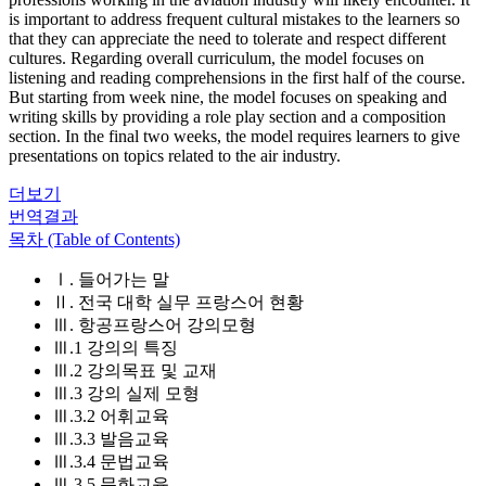
is important to address frequent cultural mistakes to the learners so
that they can appreciate the need to tolerate and respect different
cultures. Regarding overall curriculum, the model focuses on
listening and reading comprehensions in the first half of the course.
But starting from week nine, the model focuses on speaking and
writing skills by providing a role play section and a composition
section. In the final two weeks, the model requires learners to give
presentations on topics related to the air industry.
더보기
번역결과
목차 (Table of Contents)
Ⅰ. 들어가는 말
Ⅱ. 전국 대학 실무 프랑스어 현황
Ⅲ. 항공프랑스어 강의모형
Ⅲ.1 강의의 특징
Ⅲ.2 강의목표 및 교재
Ⅲ.3 강의 실제 모형
Ⅲ.3.2 어휘교육
Ⅲ.3.3 발음교육
Ⅲ.3.4 문법교육
Ⅲ.3.5 문화교육