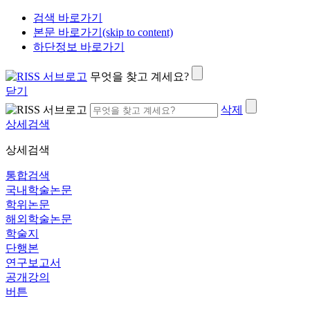
검색 바로가기
본문 바로가기(skip to content)
하단정보 바로가기
무엇을 찾고 계세요?
닫기
삭제
상세검색
상세검색
통합검색
국내학술논문
학위논문
해외학술논문
학술지
단행본
연구보고서
공개강의
버튼