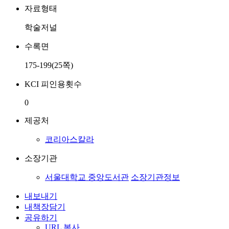
자료형태
학술저널
수록면
175-199(25쪽)
KCI 피인용횟수
0
제공처
코리아스칼라
소장기관
서울대학교 중앙도서관
소장기관정보
내보내기
내책장담기
공유하기
URL 복사