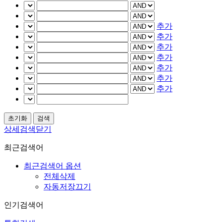
추가
추가
추가
추가
추가
추가
추가
상세검색닫기
최근검색어
최근검색어 옵션
전체삭제
자동저장끄기
인기검색어