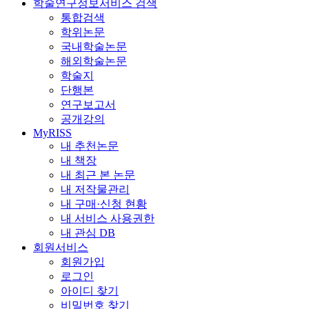
학술연구정보서비스 검색
통합검색
학위논문
국내학술논문
해외학술논문
학술지
단행본
연구보고서
공개강의
MyRISS
내 추천논문
내 책장
내 최근 본 논문
내 저작물관리
내 구매·신청 현황
내 서비스 사용권한
내 관심 DB
회원서비스
회원가입
로그인
아이디 찾기
비밀번호 찾기