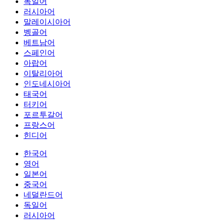
독일어
러시아어
말레이시아어
벵골어
베트남어
스페인어
아랍어
이탈리아어
인도네시아어
태국어
터키어
포르투갈어
프랑스어
힌디어
한국어
영어
일본어
중국어
네덜란드어
독일어
러시아어