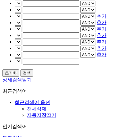
추가
추가
추가
추가
추가
추가
추가
상세검색닫기
최근검색어
최근검색어 옵션
전체삭제
자동저장끄기
인기검색어