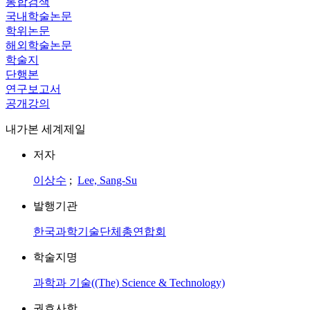
통합검색
국내학술논문
학위논문
해외학술논문
학술지
단행본
연구보고서
공개강의
내가본 세계제일
저자
이상수
;
Lee, Sang-Su
발행기관
한국과학기술단체총연합회
학술지명
과학과 기술((The) Science & Technology)
권호사항