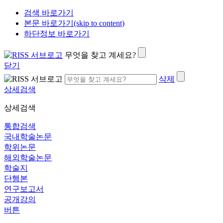
검색 바로가기
본문 바로가기(skip to content)
하단정보 바로가기
무엇을 찾고 계세요?
닫기
삭제
상세검색
상세검색
통합검색
국내학술논문
학위논문
해외학술논문
학술지
단행본
연구보고서
공개강의
버튼