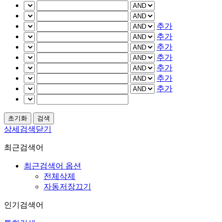
추가
추가
추가
추가
추가
추가
추가
상세검색닫기
최근검색어
최근검색어 옵션
전체삭제
자동저장끄기
인기검색어