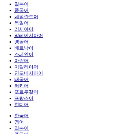
일본어
중국어
네덜란드어
독일어
러시아어
말레이시아어
벵골어
베트남어
스페인어
아랍어
이탈리아어
인도네시아어
태국어
터키어
포르투갈어
프랑스어
힌디어
한국어
영어
일본어