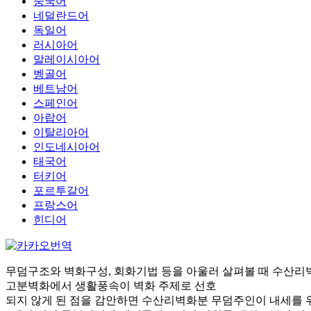
중국어
네덜란드어
독일어
러시아어
말레이시아어
벵골어
베트남어
스페인어
아랍어
이탈리아어
인도네시아어
태국어
터키어
포르투갈어
프랑스어
힌디어
무덤구조와 벽화구성, 회화기법 등을 아울러 살펴볼 때 수산리
고분벽화에서 생활풍속이 벽화 주제로 선호
되지 않게 된 점을 감안하면 수산리벽화분 무덤주인이 내세를 