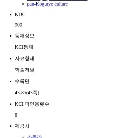
pan-Koguryo culture
KDC
900
등재정보
KCI등재
자료형태
학술저널
수록면
43-85(43쪽)
KCI 피인용횟수
8
제공처
스콜라