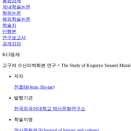
통합검색
국내학술논문
학위논문
해외학술논문
학술지
단행본
연구보고서
공개강의
KCI등재
고구려 수산리벽화분 연구 = The Study of Koguryo Susanri Mural
저자
전호태(Jeon, Ho-tae)
발행기관
한국외국어대학교 역사문화연구소
학술지명
역사문화연구(Journal of history and culture)