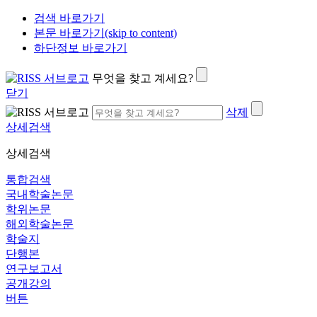
검색 바로가기
본문 바로가기(skip to content)
하단정보 바로가기
무엇을 찾고 계세요?
닫기
삭제
상세검색
상세검색
통합검색
국내학술논문
학위논문
해외학술논문
학술지
단행본
연구보고서
공개강의
버튼