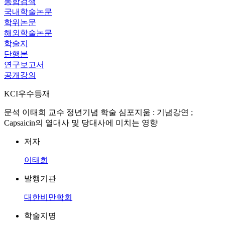
통합검색
국내학술논문
학위논문
해외학술논문
학술지
단행본
연구보고서
공개강의
KCI우수등재
문석 이태희 교수 정년기념 학술 심포지움 : 기념강연 ;
Capsaicin의 열대사 및 당대사에 미치는 영향
저자
이태희
발행기관
대한비만학회
학술지명