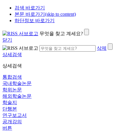
검색 바로가기
본문 바로가기(skip to content)
하단정보 바로가기
무엇을 찾고 계세요?
닫기
삭제
상세검색
상세검색
통합검색
국내학술논문
학위논문
해외학술논문
학술지
단행본
연구보고서
공개강의
버튼