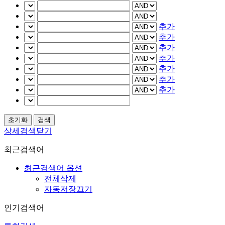
추가
추가
추가
추가
추가
추가
추가
상세검색닫기
최근검색어
최근검색어 옵션
전체삭제
자동저장끄기
인기검색어