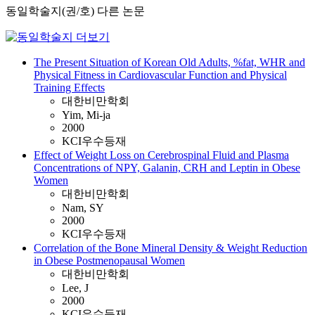
동일학술지(권/호) 다른 논문
The Present Situation of Korean Old Adults, %fat, WHR and
Physical Fitness in Cardiovascular Function and Physical
Training Effects
대한비만학회
Yim, Mi-ja
2000
KCI우수등재
Effect of Weight Loss on Cerebrospinal Fluid and Plasma
Concentrations of NPY, Galanin, CRH and Leptin in Obese
Women
대한비만학회
Nam, SY
2000
KCI우수등재
Correlation of the Bone Mineral Density & Weight Reduction
in Obese Postmenopausal Women
대한비만학회
Lee, J
2000
KCI우수등재