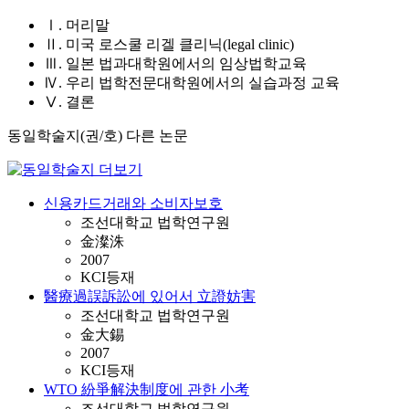
Ⅰ. 머리말
Ⅱ. 미국 로스쿨 리겔 클리닉(legal clinic)
Ⅲ. 일본 법과대학원에서의 임상법학교육
Ⅳ. 우리 법학전문대학원에서의 실습과정 교육
Ⅴ. 결론
동일학술지(권/호) 다른 논문
신용카드거래와 소비자보호
조선대학교 법학연구원
金澯洙
2007
KCI등재
醫療過誤訴訟에 있어서 立證妨害
조선대학교 법학연구원
金大錫
2007
KCI등재
WTO 紛爭解決制度에 관한 小考
조선대학교 법학연구원