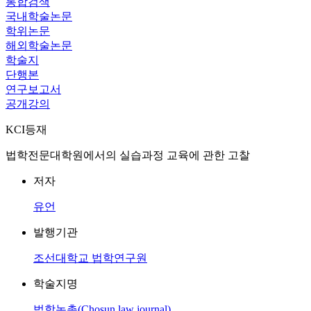
통합검색
국내학술논문
학위논문
해외학술논문
학술지
단행본
연구보고서
공개강의
KCI등재
법학전문대학원에서의 실습과정 교육에 관한 고찰
저자
유언
발행기관
조선대학교 법학연구원
학술지명
법학논총(Chosun law journal)