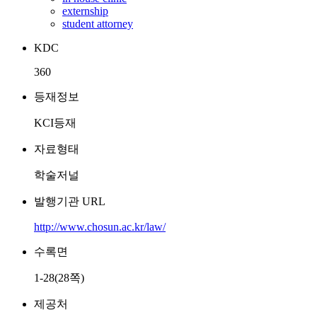
externship
student attorney
KDC
360
등재정보
KCI등재
자료형태
학술저널
발행기관 URL
http://www.chosun.ac.kr/law/
수록면
1-28(28쪽)
제공처