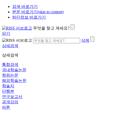
검색 바로가기
본문 바로가기(skip to content)
하단정보 바로가기
무엇을 찾고 계세요?
닫기
삭제
상세검색
상세검색
통합검색
국내학술논문
학위논문
해외학술논문
학술지
단행본
연구보고서
공개강의
버튼