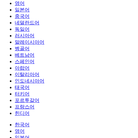
영어
일본어
중국어
네덜란드어
독일어
러시아어
말레이시아어
벵골어
베트남어
스페인어
아랍어
이탈리아어
인도네시아어
태국어
터키어
포르투갈어
프랑스어
힌디어
한국어
영어
일본어