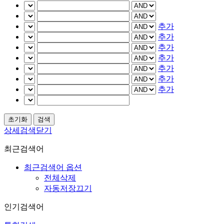
추가
추가
추가
추가
추가
추가
추가
상세검색닫기
최근검색어
최근검색어 옵션
전체삭제
자동저장끄기
인기검색어