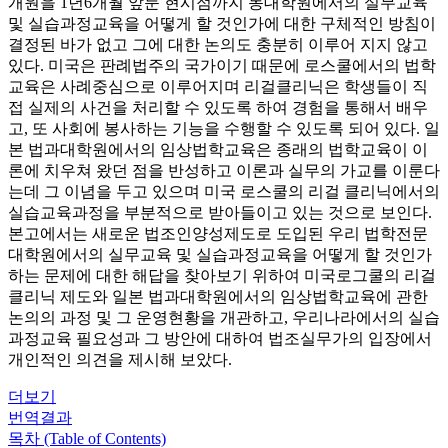
개원을 1년6개월 앞둔 현시점까지 동대학원에서의 실무교육
및 실습과정교육을 어떻게 할 것인가에 대한 구체적인 방침이
결정된 바가 없고 그에 대한 논의도 충분히 이루어 지지 않고
있다. 미국은 판례법주의 국가이기 때문에 로스쿨에서의 법학
교육은 사례중심으로 이루어지며 리걸클리닉은 학생들이 직
접 실제의 사건을 처리할 수 있도록 하여 경험을 통해서 배우
고, 또 사회에 봉사하는 기능을 수행할 수 있도록 되어 있다. 일
본 법과대학원에서의 임상법학교육은 종래의 법학교육이 이
론에 치우쳐 왔던 점을 반성하고 이론과 실무의 가교를 이룬다
는데 그 이념을 두고 있으며 미국 로스쿨의 리걸 클리닉에서의
실습교육과정을 부분적으로 받아들이고 있는 것으로 보인다.
본고에서는 새로운 법조인양성제도로 도입된 우리 법학전문
대학원에서의 실무교육 및 실습과정교육을 어떻게 할 것인가
하는 문제에 대한 해답을 찾아보기 위하여 미국로그쿨의 리걸
클리닉 제도와 일본 법과대학원에서의 임상법학교육에 관한
논의의 과정 및 그 운영현황을 개관하고, 우리나라에서의 실습
과정교육 필요성과 그 방안에 대하여 법조실무가의 입장에서
개인적인 의견을 제시해 보았다.
더보기
번역결과
목차 (Table of Contents)