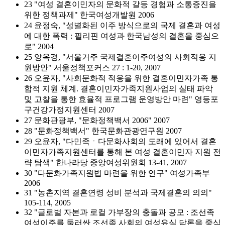
23 "여성 결혼이민자의 문화적 갈등 경험과 소통증진을
위한 정책과제" 한국여성개발원 2006
24 윤정숙, "성별화된 이주 방식으로의 국제 결혼과 여성
에 대한 폭력 : 필리핀 여성과 한국남성의 결혼을 중심으
로" 2004
25 양옥경, "서울거주 국제결혼이주여성의 사회적응 지
원방안" 서울정책포커스 27 : 1-20, 2007
26 오윤자, "사회문화적 적응을 위한 결혼이민자가족 통
합적 지원 체계. 결혼이민자가족지원사업의 실태 파악
및 고찰을 통한 효율적 프로그램 운영방안 마련" 영등포
구건강가정지원센터 2007
27 문화관광부, "문화정책백서 2006" 2007
28 "문화정책백서" 한국문화관광연구원 2007
29 오윤자, "다민족ㆍ다문화사회의 도래에 있어서 결혼
이민자가족지원센터를 통해 본 여성 결혼이민자 지원 전
략 탐색" 한나라당 중앙여성위원회 13-41, 2007
30 "다문화가족지원법 마련을 위한 연구" 여성가족부
2006
31 "농촌지역 결혼연령 성비 분석과 국제결혼의 의의"
105-114, 2005
32 "글로벌 자본과 로컬 가부장의 충돌과 공모 : 조선족
여성이주를 둘러싼 조선족 사회의 여성유실 담론을 중심