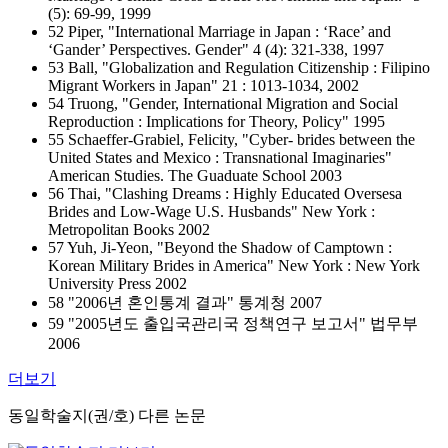
(5): 69-99, 1999
52 Piper, "International Marriage in Japan : ‘Race’ and
‘Gander’ Perspectives. Gender" 4 (4): 321-338, 1997
53 Ball, "Globalization and Regulation Citizenship : Filipino
Migrant Workers in Japan" 21 : 1013-1034, 2002
54 Truong, "Gender, International Migration and Social
Reproduction : Implications for Theory, Policy" 1995
55 Schaeffer-Grabiel, Felicity, "Cyber- brides between the
United States and Mexico : Transnational Imaginaries"
American Studies. The Guaduate School 2003
56 Thai, "Clashing Dreams : Highly Educated Oversesa
Brides and Low-Wage U.S. Husbands" New York :
Metropolitan Books 2002
57 Yuh, Ji-Yeon, "Beyond the Shadow of Camptown :
Korean Military Brides in America" New York : New York
University Press 2002
58 "2006년 혼인통계 결과" 통계청 2007
59 "2005년도 출입국관리국 정책연구 보고서" 법무부
2006
더보기
동일학술지(권/호) 다른 논문