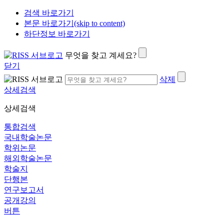
검색 바로가기
본문 바로가기(skip to content)
하단정보 바로가기
무엇을 찾고 계세요?
닫기
삭제
상세검색
상세검색
통합검색
국내학술논문
학위논문
해외학술논문
학술지
단행본
연구보고서
공개강의
버튼