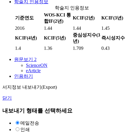
학술지 인용정보
학술지 인용정보
WOS-KCI 통
기준연도
KCIF(2년)
KCIF(3년)
합IF(2년)
2016
1.44
1.44
1.45
중심성지수(3
KCIF(4년)
KCIF(5년)
즉시성지수
년)
1.4
1.36
1.709
0.43
원문보기
2
ScienceON
eArticle
인용하기
서지정보 내보내기(Export)
닫기
내보내기 형태를 선택하세요
메일전송
인쇄