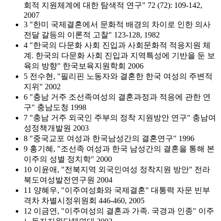
회적 지원체계에 대한 탐색적 연구" 72 (72): 109-142,
2007
3 "한미 국제결혼에서 문화적 배경의 차이로 인한 의사
전달 갈등의 이론적 고찰" 123-128, 1982
4 "한국의 다문화 사회 진입과 사회문화적 적응지원 체
계. 한국의 다문화 사회 진입과 지역특성에 기반을 둔 보
육의 방향" 한국보육지원학회 2006
5 전수현, "필리핀 노동자와 결혼한 한국 여성의 주변적
지위" 2002
6 "충남 거주 조선족여성의 결혼과정과 적응에 관한 연
구" 충남도청 1998
7 "충남 거주 외국인 주부의 정착 지원방안 연구" 충남여
성정책개발원 2003
8 "중국교포 여성과 한국남성간의 결혼연구" 1996
9 홍기혜, "조선족 여성과 한국 남성간의 결혼을 통해 본
이주의 성별 정치학" 2000
10 이윤애, "전북지역 외국인여성 정착지원 방안" 전라
북도여성발전연구원 2004
11 양혜우, "이주여성화와 국제결혼" 대통력 자문 빈부
격차 차별시정위원회 446-460, 2005
12 이금연, "이주여성의 결혼과 가족. 국경과 인종" 이주