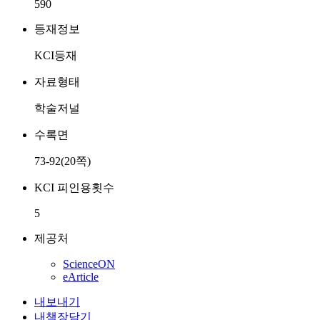
590
등재정보
KCI등재
자료형태
학술저널
수록면
73-92(20쪽)
KCI 피인용횟수
5
제공처
ScienceON
eArticle
내보내기
내책장담기