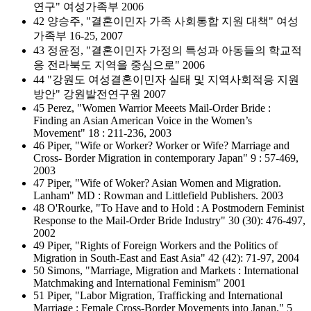
연구" 여성가족부 2006
42 양승주, "결혼이민자 가족 사회통합 지원 대책" 여성
가족부 16-25, 2007
43 정윤정, "결혼이민자 가정의 특성과 아동들의 학교적
응 전라북도 지역을 중심으로" 2006
44 "강원도 여성결혼이민자 실태 및 지역사회적응 지원
방안" 강원발전연구원 2007
45 Perez, "Women Warrior Meeets Mail-Order Bride :
Finding an Asian American Voice in the Women’s
Movement" 18 : 211-236, 2003
46 Piper, "Wife or Worker? Worker or Wife? Marriage and
Cross- Border Migration in contemporary Japan" 9 : 57-469,
2003
47 Piper, "Wife of Woker? Asian Women and Migration.
Lanham" MD : Rowman and Littlefield Publishers. 2003
48 O'Rourke, "To Have and to Hold : A Postmodern Feminist
Response to the Mail-Order Bride Industry" 30 (30): 476-497,
2002
49 Piper, "Rights of Foreign Workers and the Politics of
Migration in South-East and East Asia" 42 (42): 71-97, 2004
50 Simons, "Marriage, Migration and Markets : International
Matchmaking and International Feminism" 2001
51 Piper, "Labor Migration, Trafficking and International
Marriage : Female Cross-Border Movements into Japan." 5