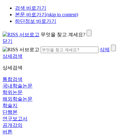
검색 바로가기
본문 바로가기(skip to content)
하단정보 바로가기
무엇을 찾고 계세요?
닫기
삭제
상세검색
상세검색
통합검색
국내학술논문
학위논문
해외학술논문
학술지
단행본
연구보고서
공개강의
버튼