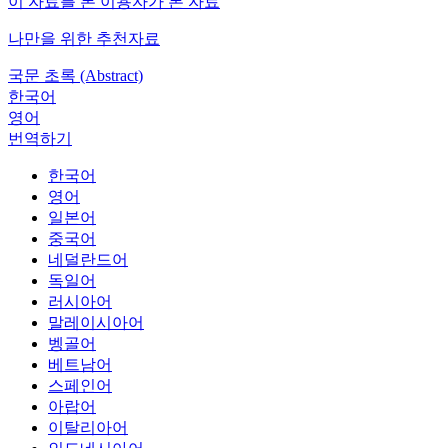
이 자료를 본 이용자가 본 자료
나만을 위한 추천자료
국문 초록 (Abstract)
한국어
영어
번역하기
한국어
영어
일본어
중국어
네덜란드어
독일어
러시아어
말레이시아어
벵골어
베트남어
스페인어
아랍어
이탈리아어