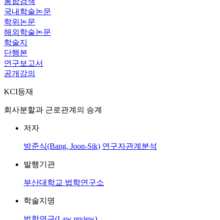
통합검색
국내학술논문
학위논문
해외학술논문
학술지
단행본
연구보고서
공개강의
KCI등재
회사분할과 근로관계의 승계
저자
방준식(Bang, Joon-Sik)
연구자관계분석
발행기관
부산대학교 법학연구소
학술지명
법학연구(Law review)