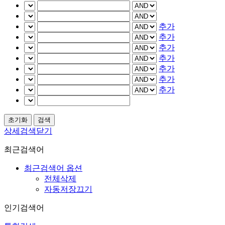
추가
추가
추가
추가
추가
추가
추가
상세검색닫기
최근검색어
최근검색어 옵션
전체삭제
자동저장끄기
인기검색어