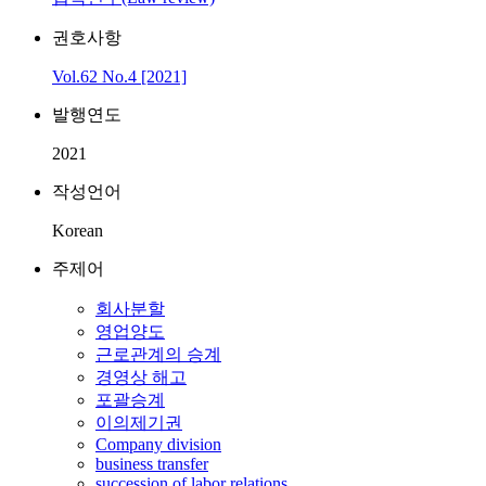
권호사항
Vol.62 No.4 [2021]
발행연도
2021
작성언어
Korean
주제어
회사분할
영업양도
근로관계의 승계
경영상 해고
포괄승계
이의제기권
Company division
business transfer
succession of labor relations