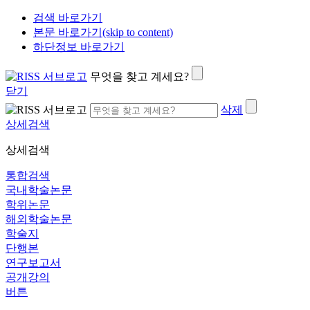
검색 바로가기
본문 바로가기(skip to content)
하단정보 바로가기
무엇을 찾고 계세요?
닫기
삭제
상세검색
상세검색
통합검색
국내학술논문
학위논문
해외학술논문
학술지
단행본
연구보고서
공개강의
버튼