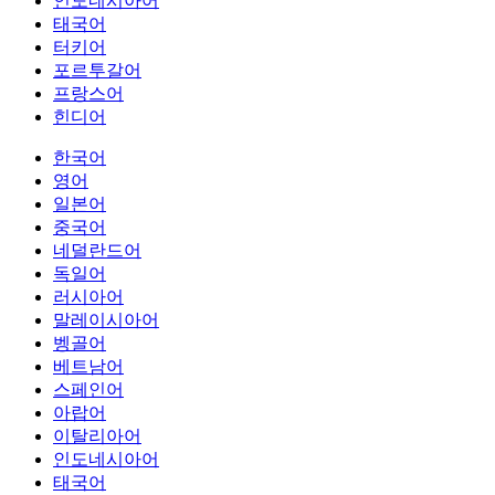
인도네시아어
태국어
터키어
포르투갈어
프랑스어
힌디어
한국어
영어
일본어
중국어
네덜란드어
독일어
러시아어
말레이시아어
벵골어
베트남어
스페인어
아랍어
이탈리아어
인도네시아어
태국어