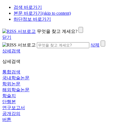
검색 바로가기
본문 바로가기(skip to content)
하단정보 바로가기
무엇을 찾고 계세요?
닫기
삭제
상세검색
상세검색
통합검색
국내학술논문
학위논문
해외학술논문
학술지
단행본
연구보고서
공개강의
버튼