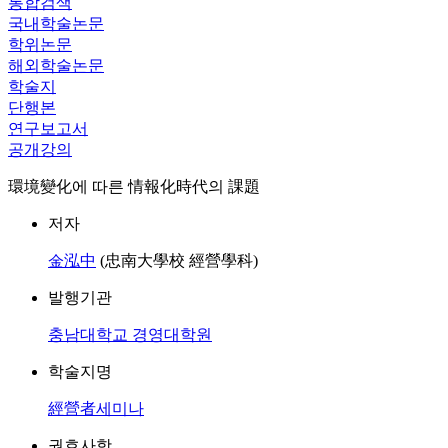
통합검색
국내학술논문
학위논문
해외학술논문
학술지
단행본
연구보고서
공개강의
環境變化에 따른 情報化時代의 課題
저자
金泓中
(忠南大學校 經營學科)
발행기관
충남대학교 경영대학원
학술지명
經營者세미나
권호사항