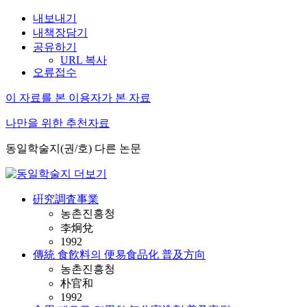
내보내기
내책장담기
공유하기
URL 복사
오류접수
이 자료를 본 이용자가 본 자료
나만을 위한 추천자료
동일학술지(권/호) 다른 논문
硏究調査事業
농촌진흥청
李炯兌
1992
傳統 食飮料의 便易食品化 普及方向
농촌진흥청
朴官和
1992