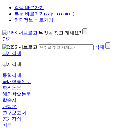
검색 바로가기
본문 바로가기(skip to content)
하단정보 바로가기
무엇을 찾고 계세요?
닫기
삭제
상세검색
상세검색
통합검색
국내학술논문
학위논문
해외학술논문
학술지
단행본
연구보고서
공개강의
버튼