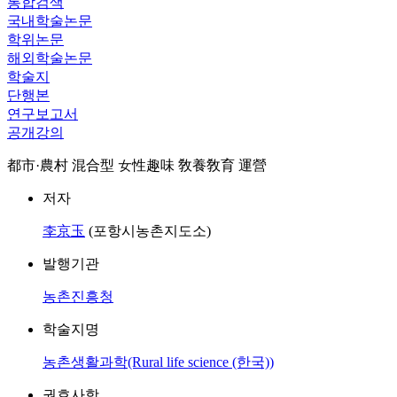
통합검색
국내학술논문
학위논문
해외학술논문
학술지
단행본
연구보고서
공개강의
都市·農村 混合型 女性趣味 敎養敎育 運營
저자
李京玉
(포항시농촌지도소)
발행기관
농촌진흥청
학술지명
농촌생활과학(Rural life science (한국))
권호사항