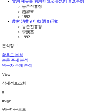
食用 폐유를 利用한 無公害洗劑 普及事例
농촌진흥청
趙淑來
1992
農村 消費者行動 調査硏究
농촌진흥청
李漢基
1992
분석정보
활용도 분석
논문 주제 분석
연구자 주제 분석
View
상세정보조회
0
usage
원문다운로드