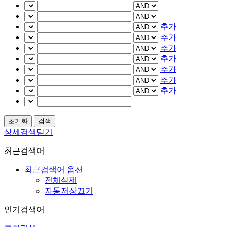
추가
추가
추가
추가
추가
추가
추가
상세검색닫기
최근검색어
최근검색어 옵션
전체삭제
자동저장끄기
인기검색어