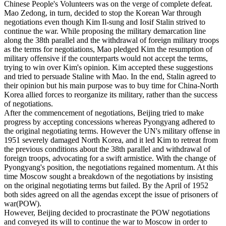
Chinese People's Volunteers was on the verge of complete defeat.
Mao Zedong, in turn, decided to stop the Korean War through
negotiations even though Kim Il-sung and Iosif Stalin strived to
continue the war. While proposing the military demarcation line
along the 38th parallel and the withdrawal of foreign military troops
as the terms for negotiations, Mao pledged Kim the resumption of
military offensive if the counterparts would not accept the terms,
trying to win over Kim's opinion. Kim accepted these suggestions
and tried to persuade Staline with Mao. In the end, Stalin agreed to
their opinion but his main purpose was to buy time for China-North
Korea allied forces to reorganize its military, rather than the success
of negotiations.
After the commencement of negotiations, Beijing tried to make
progress by accepting concessions whereas Pyongyang adhered to
the original negotiating terms. However the UN's military offense in
1951 severely damaged North Korea, and it led Kim to retreat from
the previous conditions about the 38th parallel and withdrawal of
foreign troops, advocating for a swift armistice. With the change of
Pyongyang's position, the negotiations regained momentum. At this
time Moscow sought a breakdown of the negotiations by insisting
on the original negotiating terms but failed. By the April of 1952
both sides agreed on all the agendas except the issue of prisoners of
war(POW).
However, Beijing decided to procrastinate the POW negotiations
and conveyed its will to continue the war to Moscow in order to