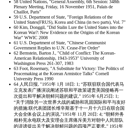
58 United Nations, "General Assembly, 6th Session: 348th
Plenary Meeting, Friday, 16 November 1951, Palais de
Chaillot, Paris"
59 U.S. Department of State, "Foreign Relations of the
United States(FRUS), Korea and China (in two parts), Vol. 7"
60 Kim, Donggil, "Did Stalin Lure the United States into the
Korean War?: New Evidence on the Origins of the Korean
War" WWIC 2008
61 U.S. Department of State, "Chinese Communist
Government Replies to U.N. Cease-Fire Order"
62 Bernstein, Barton J., "Child of Conflict: The Korean-
American Relationship, 1943-1953" University of
Washington Press 261-307, 1983
63 Foot, Rosemary, "A Substitute for Victory: The Politics of
Peacemaking at the Korean Armistice Talks" Cornell
University Press 1990
64 人民日报, "1951年 1月 18日: 1; “苏联驻联合国代表马
立克发表广播演说阐述苏联和平政策谴责美国侵略再一
次提出和平解决朝鲜问题的建议,” 1951年 6月25日: 1;
“关于消除另一次世界大战的威胁和巩固国际和平与友好
的措施:联代表团团长维辛斯基于十一月十六日在联合国
大会全体会议上的演说,”1951年 11月 20日: 4; “朝鲜外务
相朴宪永电联大及安理会主席痛斥美方对朝中人民部队
的诽谤提出关于解决朝鲜问题的四项严正要求,” 1951年