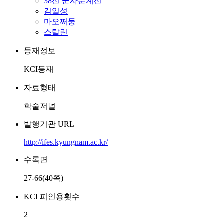
38선 군사분계선
김일성
마오쩌둥
스탈린
등재정보
KCI등재
자료형태
학술저널
발행기관 URL
http://ifes.kyungnam.ac.kr/
수록면
27-66(40쪽)
KCI 피인용횟수
2