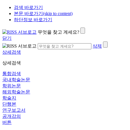
검색 바로가기
본문 바로가기(skip to content)
하단정보 바로가기
무엇을 찾고 계세요?
닫기
삭제
상세검색
상세검색
통합검색
국내학술논문
학위논문
해외학술논문
학술지
단행본
연구보고서
공개강의
버튼