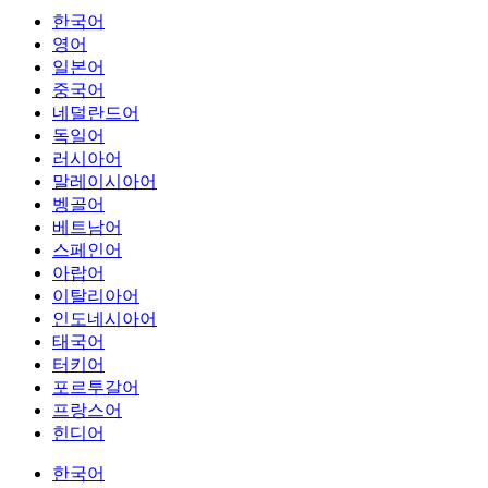
한국어
영어
일본어
중국어
네덜란드어
독일어
러시아어
말레이시아어
벵골어
베트남어
스페인어
아랍어
이탈리아어
인도네시아어
태국어
터키어
포르투갈어
프랑스어
힌디어
한국어