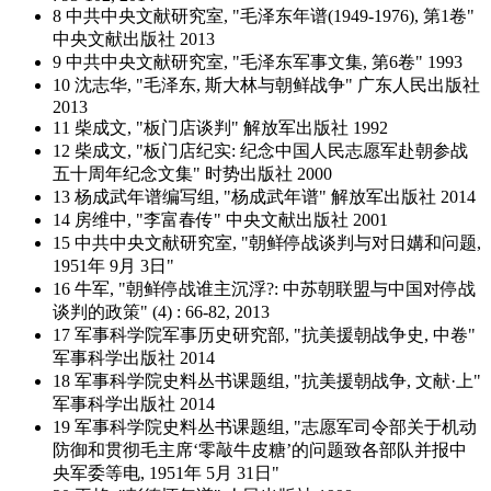
8 中共中央文献研究室, "毛泽东年谱(1949-1976), 第1卷"
中央文献出版社 2013
9 中共中央文献研究室, "毛泽东军事文集, 第6卷" 1993
10 沈志华, "毛泽东, 斯大林与朝鲜战争" 广东人民出版社
2013
11 柴成文, "板门店谈判" 解放军出版社 1992
12 柴成文, "板门店纪实: 纪念中国人民志愿军赴朝参战
五十周年纪念文集" 时势出版社 2000
13 杨成武年谱编写组, "杨成武年谱" 解放军出版社 2014
14 房维中, "李富春传" 中央文献出版社 2001
15 中共中央文献研究室, "朝鲜停战谈判与对日媾和问题,
1951年 9月 3日"
16 牛军, "朝鲜停战谁主沉浮?: 中苏朝联盟与中国对停战
谈判的政策" (4) : 66-82, 2013
17 军事科学院军事历史研究部, "抗美援朝战争史, 中卷"
军事科学出版社 2014
18 军事科学院史料丛书课题组, "抗美援朝战争, 文献·上"
军事科学出版社 2014
19 军事科学院史料丛书课题组, "志愿军司令部关于机动
防御和贯彻毛主席‘零敲牛皮糖’的问题致各部队并报中
央军委等电, 1951年 5月 31日"