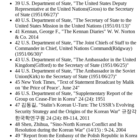
39 U.S. Department of State, "The United States Deputy
Representative at the United Nations(Gross) to the Secretary
of State (1951/06/27)"
40 U.S. Department of State, "The Secretary of State to the
United States Mission in the United Nations (1951/01/13)"
41 Kennan, George F., "The Kennan Diaries" W. W. Norton
& Co. 2014
42 U.S. Department of State, "The Joint Chiefs of Staff to the
Commander in Chief, United Nations Command(Ridgway)
(1951/06/30)"
43 U.S. Department of State, "The Ambassador in the United
Kingdom(Gifford) to the Secretary of State (1951/06/25)"
44 U.S. Department of State, "The Ambassador in the Soviet
Union(Kirk) to the Secretary of State (1951/06/27)"
45 New York Times, "Text of Statement Broadcast by Malik
on ‘the Price of Peace’, June 24"
46 U.S. Department of State, "Supplementary Report of the
Group on Cease-Fire in Korea" 24 (24): 1951
47 김동길, "Stalin’s Korean U-Turn: The USSR’s Evolving
Security Strategy and the Origins of the Korean War" 규장각
한국학연구원 24 (24): 89-114, 2011
48 Shen, Zhihua, "Sino-North Korean Conflict and Its
Resolution during the Korean War" (14/15) : 9-24, 2004
49 "Report from the Embassy of the Polish Republic in Korea