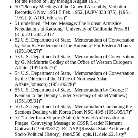
for the Period of July through August 1951"
50 "Plenary Meetings of the General Assembly, Verbatim
Records, 6 Nov. 1951-5 Feb. 1952, [A/PV.333-375], [1951-
1952], (GAOR, 6th sess.)"
51 undefined, "Mixed Message: The Korean Armistice
Negotiations at Kaesong" University of California Press 81
(81): 221-244, 2012
52 U.S. Department of State, "Memorandum of Conversation,
by John R. Heidemann of the Bureau of Far Eastern Affairs
(1951/06/27)"
53 U.S. Department of State, "Memorandum of Conversation,
by G. McMurtrie Godley of the Office of Western European
Affairs (1951/06/27)"
54 U.S. Department of State, "Memorandum of Conversation
by the Director of the Office of Northeast Asian
Affairs(Johnson) (1951/06/28)"
55 U.S. Department of State, "Memorandum by George F.
Kennan to the Deputy Under Secretary of State(Matthew)
(1951/05/31)"
56 U.S. Department of State, "Memorandum Containing the
Sections Dealing with Korea From NSC 48/5 (1951/05/17)"
57 "Letter from Filipov (Stalin) to Soviet Ambassador in
Prague, Conveying Message to CSSR Leader Klement
Gottwald (1950/08/27), RGASPI(Russian State Archive of
Socio-Political History), fond.558, opis.11, delo.62, listy"