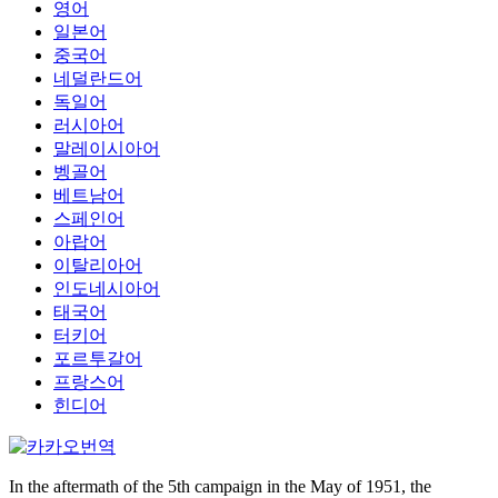
영어
일본어
중국어
네덜란드어
독일어
러시아어
말레이시아어
벵골어
베트남어
스페인어
아랍어
이탈리아어
인도네시아어
태국어
터키어
포르투갈어
프랑스어
힌디어
In the aftermath of the 5th campaign in the May of 1951, the