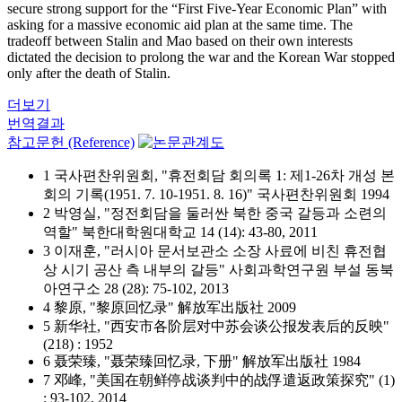
secure strong support for the “First Five-Year Economic Plan” with
asking for a massive economic aid plan at the same time. The
tradeoff between Stalin and Mao based on their own interests
dictated the decision to prolong the war and the Korean War stopped
only after the death of Stalin.
더보기
번역결과
참고문헌 (Reference)
1 국사편찬위원회, "휴전회담 회의록 1: 제1-26차 개성 본
회의 기록(1951. 7. 10-1951. 8. 16)" 국사편찬위원회 1994
2 박영실, "정전회담을 둘러싼 북한 중국 갈등과 소련의
역할" 북한대학원대학교 14 (14): 43-80, 2011
3 이재훈, "러시아 문서보관소 소장 사료에 비친 휴전협
상 시기 공산 측 내부의 갈등" 사회과학연구원 부설 동북
아연구소 28 (28): 75-102, 2013
4 黎原, "黎原回忆录" 解放军出版社 2009
5 新华社, "西安市各阶层对中苏会谈公报发表后的反映"
(218) : 1952
6 聂荣臻, "聂荣臻回忆录, 下册" 解放军出版社 1984
7 邓峰, "美国在朝鲜停战谈判中的战俘遣返政策探究" (1)
: 93-102, 2014