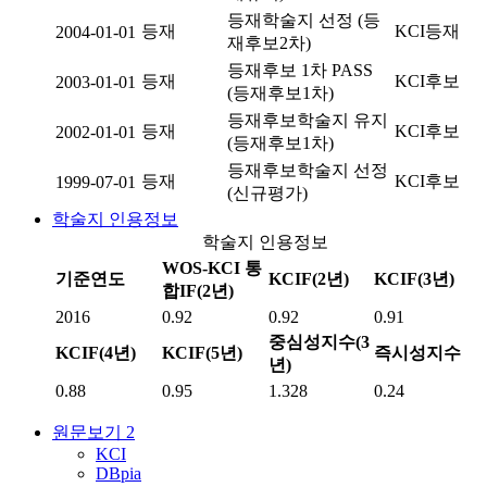
등재학술지 선정 (등
등재
KCI등재
2004-01-01
재후보2차)
등재후보 1차 PASS
등재
KCI후보
2003-01-01
(등재후보1차)
등재후보학술지 유지
등재
KCI후보
2002-01-01
(등재후보1차)
등재후보학술지 선정
등재
KCI후보
1999-07-01
(신규평가)
학술지 인용정보
학술지 인용정보
WOS-KCI 통
기준연도
KCIF(2년)
KCIF(3년)
합IF(2년)
2016
0.92
0.92
0.91
중심성지수(3
KCIF(4년)
KCIF(5년)
즉시성지수
년)
0.88
0.95
1.328
0.24
원문보기
2
KCI
DBpia