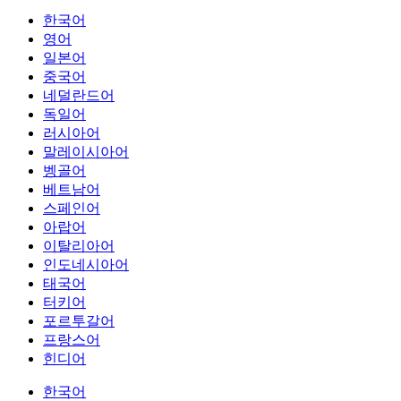
한국어
영어
일본어
중국어
네덜란드어
독일어
러시아어
말레이시아어
벵골어
베트남어
스페인어
아랍어
이탈리아어
인도네시아어
태국어
터키어
포르투갈어
프랑스어
힌디어
한국어