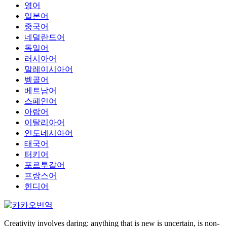
영어
일본어
중국어
네덜란드어
독일어
러시아어
말레이시아어
벵골어
베트남어
스페인어
아랍어
이탈리아어
인도네시아어
태국어
터키어
포르투갈어
프랑스어
힌디어
Creativity involves daring: anything that is new is uncertain, is non-