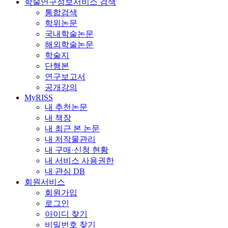
학술연구정보서비스 검색
통합검색
학위논문
국내학술논문
해외학술논문
학술지
단행본
연구보고서
공개강의
MyRISS
내 추천논문
내 책장
내 최근 본 논문
내 저작물관리
내 구매·신청 현황
내 서비스 사용권한
내 관심 DB
회원서비스
회원가입
로그인
아이디 찾기
비밀번호 찾기