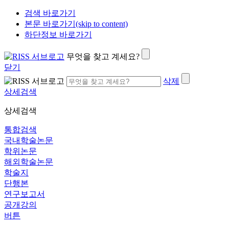
검색 바로가기
본문 바로가기(skip to content)
하단정보 바로가기
무엇을 찾고 계세요?
닫기
삭제
상세검색
상세검색
통합검색
국내학술논문
학위논문
해외학술논문
학술지
단행본
연구보고서
공개강의
버튼