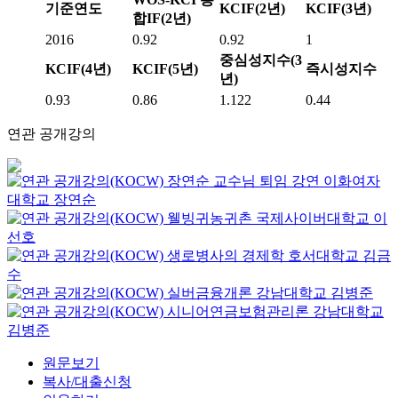
기준연도
KCIF(2년)
KCIF(3년)
합IF(2년)
2016
0.92
0.92
1
중심성지수(3
KCIF(4년)
KCIF(5년)
즉시성지수
년)
0.93
0.86
1.122
0.44
연관 공개강의
장연순 교수님 퇴임 강연
이화여자
대학교
장연순
웰빙귀농귀촌
국제사이버대학교
이
선호
생로병사의 경제학
호서대학교
김금
수
실버금융개론
강남대학교
김병준
시니어연금보험관리론
강남대학교
김병준
원문보기
복사/대출신청