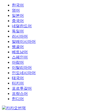
한국어
영어
일본어
중국어
네덜란드어
독일어
러시아어
말레이시아어
벵골어
베트남어
스페인어
아랍어
이탈리아어
인도네시아어
태국어
터키어
포르투갈어
프랑스어
힌디어