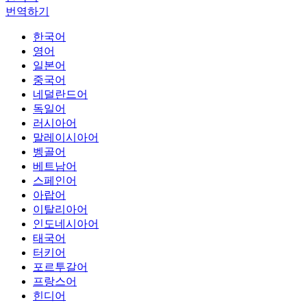
번역하기
한국어
영어
일본어
중국어
네덜란드어
독일어
러시아어
말레이시아어
벵골어
베트남어
스페인어
아랍어
이탈리아어
인도네시아어
태국어
터키어
포르투갈어
프랑스어
힌디어