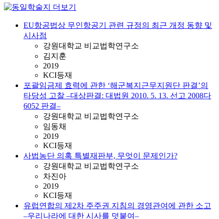
EU항공법상 무인항공기 관련 규정의 최근 개정 동향 및
시사점
강원대학교 비교법학연구소
김지훈
2019
KCI등재
포괄임금제 효력에 관한 ‘해군복지근무지원단 판결’의
타당성 고찰 –대상판결: 대법원 2010. 5. 13. 선고 2008다
6052 판결–
강원대학교 비교법학연구소
임동채
2019
KCI등재
사법농단 의혹 특별재판부, 무엇이 문제인가?
강원대학교 비교법학연구소
차진아
2019
KCI등재
유럽연합의 제2차 주주권 지침의 경영관여에 관한 소고
–우리나라에 대한 시사를 덧붙여–