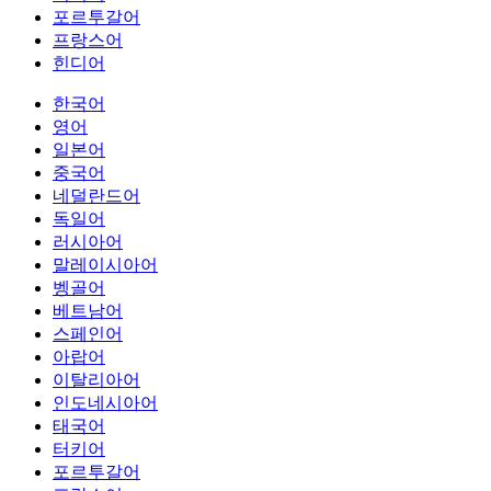
포르투갈어
프랑스어
힌디어
한국어
영어
일본어
중국어
네덜란드어
독일어
러시아어
말레이시아어
벵골어
베트남어
스페인어
아랍어
이탈리아어
인도네시아어
태국어
터키어
포르투갈어