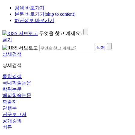
검색 바로가기
본문 바로가기(skip to content)
하단정보 바로가기
무엇을 찾고 계세요?
닫기
삭제
상세검색
상세검색
통합검색
국내학술논문
학위논문
해외학술논문
학술지
단행본
연구보고서
공개강의
버튼