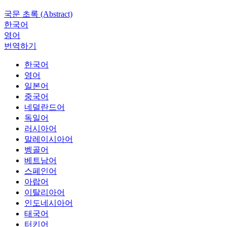
국문 초록 (Abstract)
한국어
영어
번역하기
한국어
영어
일본어
중국어
네덜란드어
독일어
러시아어
말레이시아어
벵골어
베트남어
스페인어
아랍어
이탈리아어
인도네시아어
태국어
터키어