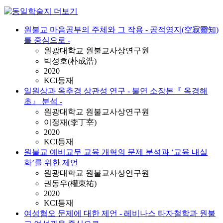
원불교 마음공부의 주체와 그 작용 - 공적영지(空寂靈知)
를 중심으로 -
원광대학교 원불교사상연구원
박성호(朴成浩)
2020
KCI등재
일원상과 옥추경 상관성 연구 - 불연 소장본『 옥경해
초』 분석 -
원광대학교 원불교사상연구원
이정재(李丁宰)
2020
KCI등재
원불교 예비교무 교육 개혁의 문제 분석과 ‘교육 내실
화’를 위한 제언
원광대학교 원불교사상연구원
권동우(權東祐)
2020
KCI등재
여성혐오 문제에 대한 제언 - 레비나스 타자철학과 원불