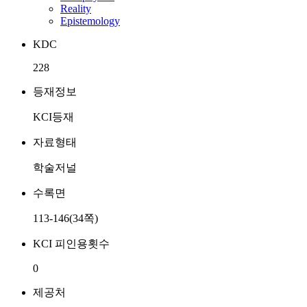
Reality
Epistemology
KDC
228
등재정보
KCI등재
자료형태
학술저널
수록면
113-146(34쪽)
KCI 피인용횟수
0
제공처