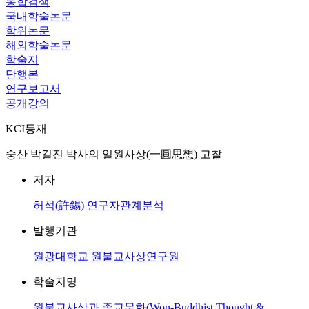
통합검색
국내학술논문
학위논문
해외학술논문
학술지
단행본
연구보고서
공개강의
KCI등재
숭산 박길진 박사의 일원사상(一圓思想) 고찰
저자
허석(許錫)
연구자관계분석
발행기관
원광대학교 원불교사상연구원
학술지명
원불교사상과 종교문화(Won-Buddhist Thought &