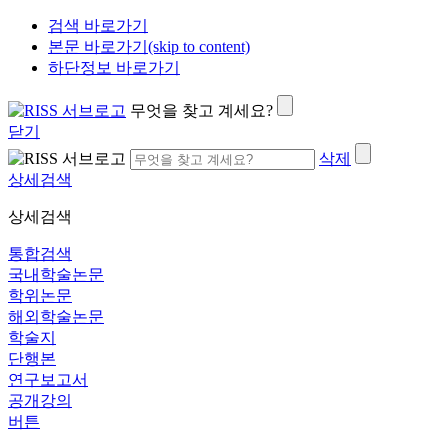
검색 바로가기
본문 바로가기(skip to content)
하단정보 바로가기
무엇을 찾고 계세요?
닫기
삭제
상세검색
상세검색
통합검색
국내학술논문
학위논문
해외학술논문
학술지
단행본
연구보고서
공개강의
버튼