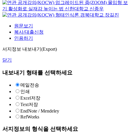
업그레이드된 줌(ZOOM) 몰입형 보
기 활성화로 실재감 높이는 법
신한대학교
신종우
형태인식론
경북대학교
장길진
원문보기
복사/대출신청
인용하기
서지정보 내보내기(Export)
닫기
내보내기 형태를 선택하세요
메일전송
인쇄
Excel저장
Text저장
EndNote / Mendeley
RefWorks
서지정보의 형식을 선택하세요