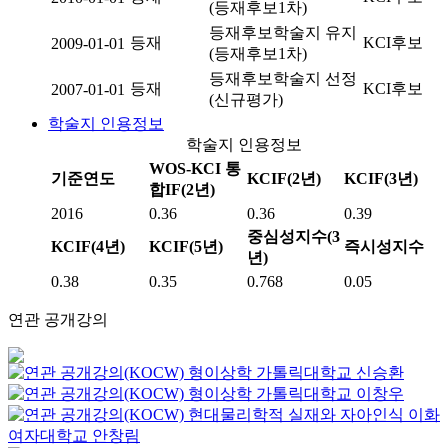
(등재후보1차)
등재후보학술지 유지
등재
KCI후보
2009-01-01
(등재후보1차)
등재후보학술지 선정
등재
KCI후보
2007-01-01
(신규평가)
학술지 인용정보
학술지 인용정보
WOS-KCI 통
기준연도
KCIF(2년)
KCIF(3년)
합IF(2년)
2016
0.36
0.36
0.39
중심성지수(3
KCIF(4년)
KCIF(5년)
즉시성지수
년)
0.38
0.35
0.768
0.05
연관 공개강의
형이상학
가톨릭대학교
신승환
형이상학
가톨릭대학교
이창우
현대물리학적 실재와 자아인식
이화
여자대학교
안창림