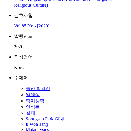
Religious Culture)
권호사항
Vol.85 No.- [2020]
발행연도
2020
작성언어
Korean
주제어
숭산 박길진
일원상
형이상학
인식론
실재
Soongsan Park Gil-jin
Il-won-sang
Mataphysics