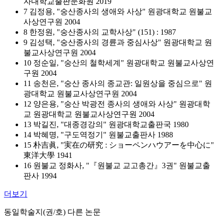
자대학교출판문화원 2019
7 김정용, "숭산종사의 생애와 사상" 원광대학교 원불교
사상연구원 2004
8 한정원, "숭산종사의 교학사상" (151) : 1987
9 김성택, "숭산종사의 경륜과 중심사상" 원광대학교 원
불교사상연구원 2004
10 정순일, "숭산의 철학세계" 원광대학교 원불교사상연
구원 2004
11 송천은, "숭산 종사의 종교관: 일원상을 중심으로" 원
광대학교 원불교사상연구원 2004
12 양은용, "숭산 박광전 종사의 생애와 사상" 원광대학
교 원광대학교 원불교사상연구원 2004
13 박길진, "대종경강의" 원광대학교출판국 1980
14 박혜명, "구도역정기" 원불교출판사 1988
15 朴吉眞, "実在の研究 : ショーペンハウアーを中心に"
東洋大學 1941
16 원불교 정화사, "『원불교 교고총간』3권" 원불교출
판사 1994
더보기
동일학술지(권/호) 다른 논문