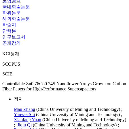
통합검색
국내학술논문
학위논문
해외학술논문
학술지
단행본
연구보고서
공개강의
KCI등재
SCOPUS
SCIE
Controllable Zn0.76Co0.24S Nanoflower Arrays Grown on Carbon
Fiber Papers for High-Performance Supercapacitors
저자
Man Zhang
(China University of Mining and Technology) ;
Yanwei Sui
(China University of Mining and Technology) ;
Xiaofang Yuan
(China University of Mining and Technology)
;
Jiqiu Qi
(China University of Mining and Technology) ;