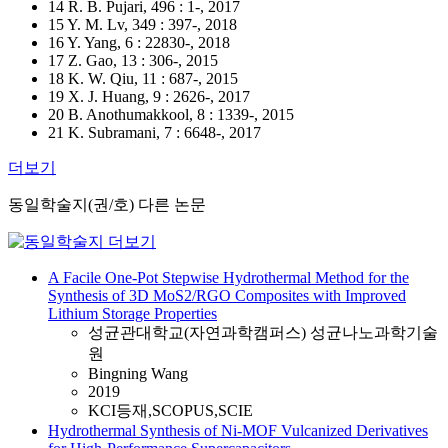
14 R. B. Pujari, 496 : 1-, 2017
15 Y. M. Lv, 349 : 397-, 2018
16 Y. Yang, 6 : 22830-, 2018
17 Z. Gao, 13 : 306-, 2015
18 K. W. Qiu, 11 : 687-, 2015
19 X. J. Huang, 9 : 2626-, 2017
20 B. Anothumakkool, 8 : 1339-, 2015
21 K. Subramani, 7 : 6648-, 2017
더보기
동일학술지(권/호) 다른 논문
A Facile One-Pot Stepwise Hydrothermal Method for the
Synthesis of 3D MoS2/RGO Composites with Improved
Lithium Storage Properties
성균관대학교(자연과학캠퍼스) 성균나노과학기술
원
Bingning Wang
2019
KCI등재,SCOPUS,SCIE
Hydrothermal Synthesis of Ni-MOF Vulcanized Derivatives