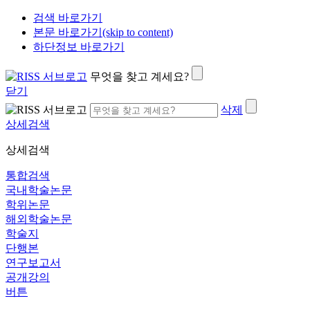
검색 바로가기
본문 바로가기(skip to content)
하단정보 바로가기
무엇을 찾고 계세요?
닫기
삭제
상세검색
상세검색
통합검색
국내학술논문
학위논문
해외학술논문
학술지
단행본
연구보고서
공개강의
버튼