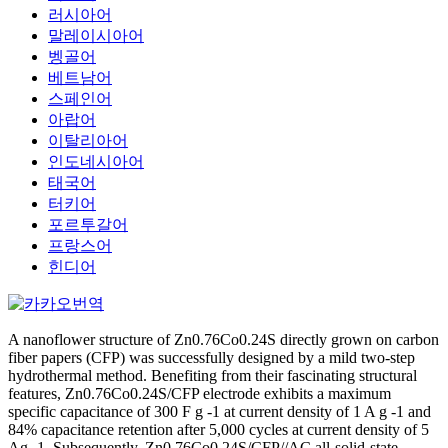
러시아어
말레이시아어
벵골어
베트남어
스페인어
아랍어
이탈리아어
인도네시아어
태국어
터키어
포르투갈어
프랑스어
힌디어
A nanoflower structure of Zn0.76Co0.24S directly grown on carbon
fiber papers (CFP) was successfully designed by a mild two-step
hydrothermal method. Benefiting from their fascinating structural
features, Zn0.76Co0.24S/CFP electrode exhibits a maximum
specific capacitance of 300 F g -1 at current density of 1 A g -1 and
84% capacitance retention after 5,000 cycles at current density of 5
Ag -1. Subsequently, Zn0.76Co0.24S/CFP//AC all-solid-state