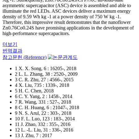
asymmetric supercapacitor (ASC) device is assembled and able to
illuminate the red LEDs. ASC devices deliver a maximum energy
density of 9.59 Wh kg -1 at a power density of 750 W kg -1.
Therefore, this impressive result demonstrates that the nanoflower
Zn0.76Co0.24S have promising applications in the development of
high-performance supercapacitors.
더보기
번역결과
참고문헌 (Reference)
1 X. X. Song, 6 : 16205-, 2018
2 L. L. Zhang, 38 : 2520-, 2009
3 C. R. Zhu, 27 : 4566-, 2015
4 X. Liu, 735 : 1339-, 2018
5 H. C. Chen, 2018
6 C. Y. Yang, 2 : 1458-, 2014
7 R. Wang, 331 : 527-, 2018
8 C. H. Huang, 6 : 21047-, 2018
9 N. S. Arul, 22 : 303-, 2018
10 F. L. Luo, 123 : 183-, 2014
11 J. Zhao, 332 : 355-, 2016
12 L. -L. Liu, 31 : 336-, 2016
13 J. Zhu, 7 : 2017