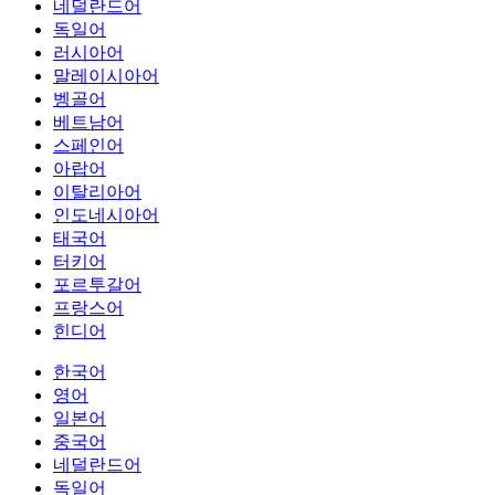
네덜란드어
독일어
러시아어
말레이시아어
벵골어
베트남어
스페인어
아랍어
이탈리아어
인도네시아어
태국어
터키어
포르투갈어
프랑스어
힌디어
한국어
영어
일본어
중국어
네덜란드어
독일어