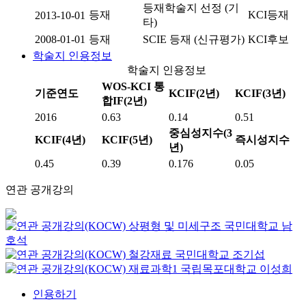
등재학술지 선정 (기
등재
KCI등재
2013-10-01
타)
2008-01-01
등재
SCIE 등재 (신규평가)
KCI후보
학술지 인용정보
학술지 인용정보
WOS-KCI 통
기준연도
KCIF(2년)
KCIF(3년)
합IF(2년)
2016
0.63
0.14
0.51
중심성지수(3
KCIF(4년)
KCIF(5년)
즉시성지수
년)
0.45
0.39
0.176
0.05
연관 공개강의
상평형 및 미세구조
국민대학교
남
호석
철강재료
국민대학교
조기섭
재료과학1
국립목포대학교
이성희
인용하기