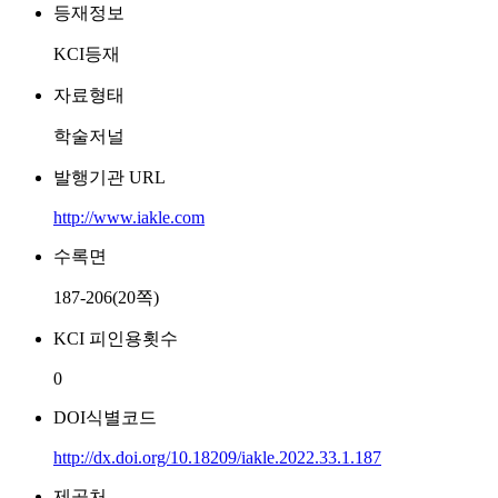
등재정보
KCI등재
자료형태
학술저널
발행기관 URL
http://www.iakle.com
수록면
187-206(20쪽)
KCI 피인용횟수
0
DOI식별코드
http://dx.doi.org/10.18209/iakle.2022.33.1.187
제공처