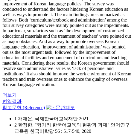
improvement of Korean language policies. The survey was
conducted to understand the factors hindering Korean education as
well as ways to promote it. The main findings are summarized as
follows. Both ‘curriculum/textbook and administration’ among the
four survey categories were mainly pointed out as the impediments.
In particular, sub-factors such as ‘the development of customized
educational materials and the treatment of teachers’ were pointed out
as major obstacles. And as a way to promote overseas Korean
language education, ‘improvement of administration’ was pointed
out as the most urgent task, followed by the improvement of
educational facilities and enhancement of curriculum and teaching
materials. Considering these results, the Korean government should
resolve such administrative issues as ‘lack of personnel and
institutions.’ It also should improve the work environment of Korean
teachers and train overseas ones to enhance the quality of overseas
Korean language education.
더보기
번역결과
참고문헌 (Reference)
1 채재은, 국제한국어교육재단 2021
2 한정한, "헝가리 한국어교육의 현황과 과제" 언어연구
교육원 한국어학당 56 : 517-540, 2020