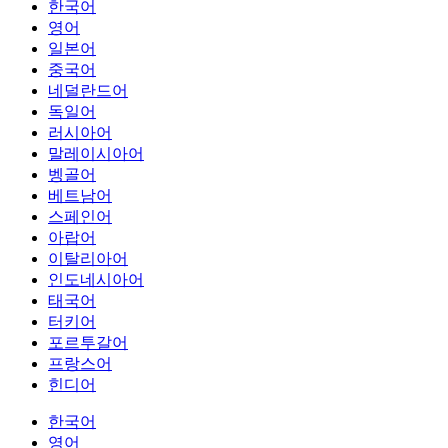
한국어
영어
일본어
중국어
네덜란드어
독일어
러시아어
말레이시아어
벵골어
베트남어
스페인어
아랍어
이탈리아어
인도네시아어
태국어
터키어
포르투갈어
프랑스어
힌디어
한국어
영어