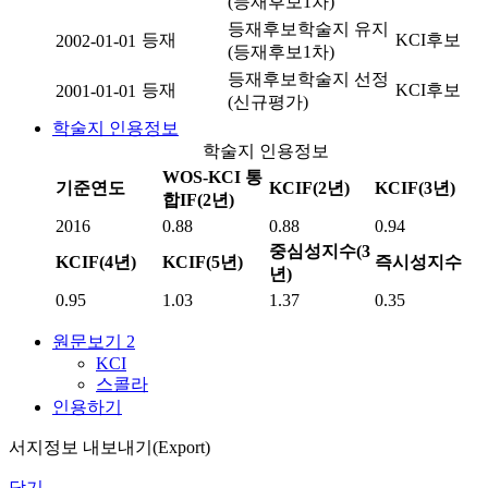
(등재후보1차)
등재후보학술지 유지
등재
KCI후보
2002-01-01
(등재후보1차)
등재후보학술지 선정
등재
KCI후보
2001-01-01
(신규평가)
학술지 인용정보
학술지 인용정보
WOS-KCI 통
기준연도
KCIF(2년)
KCIF(3년)
합IF(2년)
2016
0.88
0.88
0.94
중심성지수(3
KCIF(4년)
KCIF(5년)
즉시성지수
년)
0.95
1.03
1.37
0.35
원문보기
2
KCI
스콜라
인용하기
서지정보 내보내기(Export)
닫기