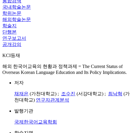
통합검색
국내학술논문
학위논문
해외학술논문
학술지
단행본
연구보고서
공개강의
KCI등재
해외 한국어교육의 현황과 정책과제 = The Current Status of
Overseas Korean Language Education and Its Policy Implications.
저자
채재은
(가천대학교) ;
조수진
(서강대학교) ;
최낙혁
(가
천대학교)
연구자관계분석
발행기관
국제한국어교육학회
학술지명