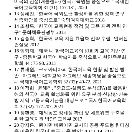
미국의 신설(애틀랜타) 한국교육원을 중심으로-" 국제한
국어교육학회 31 (31): 157-181, 2020
13 성혜진, "한국어 국외보급 활성화를 위한 정책 연구
세종학당을 중심으로" 숙명여자대학교 2018
14 조항록, "한국어 교육현황 점검 및 교육 지원 전략 연
구" 문화체육관광부 2013
15 김승혁, "한국어 교육 지원 효율화 전략 수립" 인터젠
컨설팅 2012
16 임형재, "태국 내 한국어교육의 변화와 교육 기반 연
구­ - 중등학교 한국어 학습자를 중심으로 ­-" 한민족문화
학회 44 : 75-98, 2013
17 류재원, "크로아티아의 한국어교육 현황 및 발전 방
안– 자그레브 대학교와 자그레브 세종학당을 중심으로
–" 국제한국어교육학회 32 (32): 49-72, 2021
18 이정희 ; 윤혜리, "중요도-실행도 분석(IPA)을 활용한
해외 한국어 교육 활성화를 위한 요구 분석-신남방·신북
방 지역 고등교육기관을 대상으로-" 국제한국어교육학
회 32 (32): 177-207, 2021
19 장환영, "재외동포 정체성 확립 및 네트워크 구축을
위한 교육지원 방안" 교육부 2017
20 강지은, "원어민 비원어민 교사의 공동 주도형 팀티칭
을 이용한 한국어 초급 교육 방안" (6) : 1-19, 2017