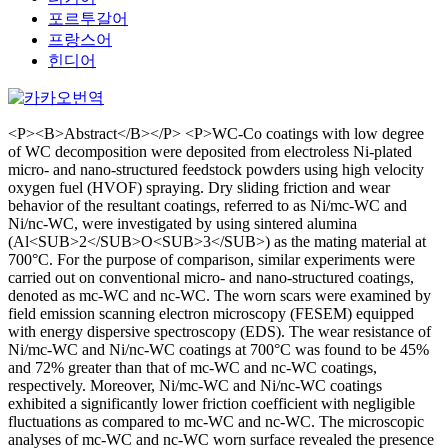
포르투갈어
프랑스어
힌디어
<P><B>Abstract</B></P> <P>WC-Co coatings with low degree
of WC decomposition were deposited from electroless Ni-plated
micro- and nano-structured feedstock powders using high velocity
oxygen fuel (HVOF) spraying. Dry sliding friction and wear
behavior of the resultant coatings, referred to as Ni/mc-WC and
Ni/nc-WC, were investigated by using sintered alumina
(Al<SUB>2</SUB>O<SUB>3</SUB>) as the mating material at
700°C. For the purpose of comparison, similar experiments were
carried out on conventional micro- and nano-structured coatings,
denoted as mc-WC and nc-WC. The worn scars were examined by
field emission scanning electron microscopy (FESEM) equipped
with energy dispersive spectroscopy (EDS). The wear resistance of
Ni/mc-WC and Ni/nc-WC coatings at 700°C was found to be 45%
and 72% greater than that of mc-WC and nc-WC coatings,
respectively. Moreover, Ni/mc-WC and Ni/nc-WC coatings
exhibited a significantly lower friction coefficient with negligible
fluctuations as compared to mc-WC and nc-WC. The microscopic
analyses of mc-WC and nc-WC worn surface revealed the presence