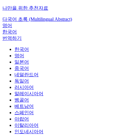
나만을 위한 추천자료
다국어 초록 (Multilingual Abstract)
영어
한국어
번역하기
한국어
영어
일본어
중국어
네덜란드어
독일어
러시아어
말레이시아어
벵골어
베트남어
스페인어
아랍어
이탈리아어
인도네시아어