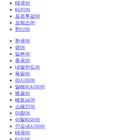
태국어
터키어
포르투갈어
프랑스어
힌디어
한국어
영어
일본어
중국어
네덜란드어
독일어
러시아어
말레이시아어
벵골어
베트남어
스페인어
아랍어
이탈리아어
인도네시아어
태국어
터키어