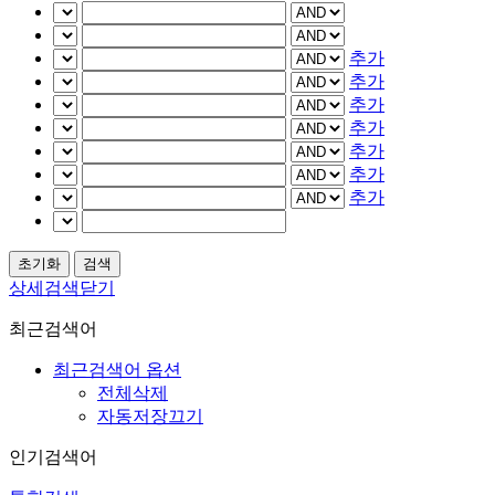
추가
추가
추가
추가
추가
추가
추가
상세검색닫기
최근검색어
최근검색어 옵션
전체삭제
자동저장끄기
인기검색어