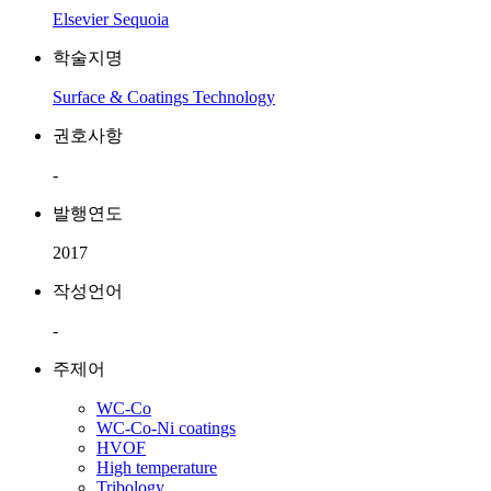
Elsevier Sequoia
학술지명
Surface & Coatings Technology
권호사항
-
발행연도
2017
작성언어
-
주제어
WC-Co
WC-Co-Ni coatings
HVOF
High temperature
Tribology