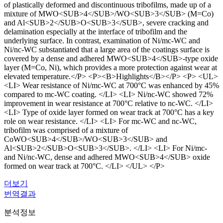
of plastically deformed and discontinuous tribofilms, made up of a
mixture of MWO<SUB>4</SUB>/WO<SUB>3</SUB> (M=Co)
and Al<SUB>2</SUB>O<SUB>3</SUB>, severe cracking and
delamination especially at the interface of tribofilm and the
underlying surface. In contrast, examination of Ni/mc-WC and
Ni/nc-WC substantiated that a large area of the coatings surface is
covered by a dense and adhered MWO<SUB>4</SUB>-type oxide
layer (M=Co, Ni), which provides a more protection against wear at
elevated temperature.</P> <P><B>Highlights</B></P> <P> <UL>
<LI> Wear resistance of Ni/mc-WC at 700°C was enhanced by 45%
compared to mc-WC coating. </LI> <LI> Ni/nc-WC showed 72%
improvement in wear resistance at 700°C relative to nc-WC. </LI>
<LI> Type of oxide layer formed on wear track at 700°C has a key
role on wear resistance. </LI> <LI> For mc-WC and nc-WC,
tribofilm was comprised of a mixture of
CoWO<SUB>4</SUB>/WO<SUB>3</SUB> and
Al<SUB>2</SUB>O<SUB>3</SUB>. </LI> <LI> For Ni/mc-
and Ni/nc-WC, dense and adhered MWO<SUB>4</SUB> oxide
formed on wear track at 700°C. </LI> </UL> </P>
더보기
번역결과
분석정보