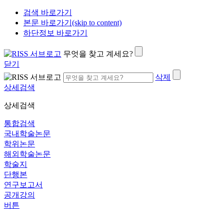
검색 바로가기
본문 바로가기(skip to content)
하단정보 바로가기
무엇을 찾고 계세요?
닫기
삭제
상세검색
상세검색
통합검색
국내학술논문
학위논문
해외학술논문
학술지
단행본
연구보고서
공개강의
버튼