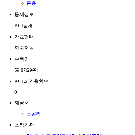
준용
등재정보
KCI등재
자료형태
학술저널
수록면
59-87(29쪽)
KCI 피인용횟수
0
제공처
스콜라
소장기관