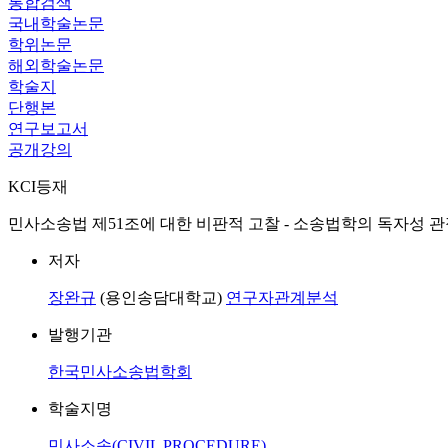
통합검색
국내학술논문
학위논문
해외학술논문
학술지
단행본
연구보고서
공개강의
KCI등재
민사소송법 제51조에 대한 비판적 고찰 - 소송법학의 독자성 관점에서 - = A Critical R
저자
장완규
(용인송담대학교)
연구자관계분석
발행기관
한국민사소송법학회
학술지명
민사소송(CIVIL PROCEDURE)