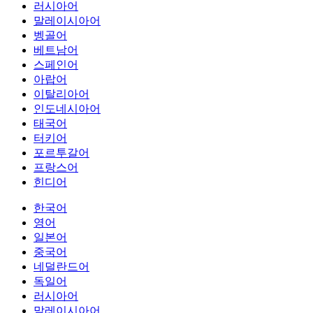
러시아어
말레이시아어
벵골어
베트남어
스페인어
아랍어
이탈리아어
인도네시아어
태국어
터키어
포르투갈어
프랑스어
힌디어
한국어
영어
일본어
중국어
네덜란드어
독일어
러시아어
말레이시아어