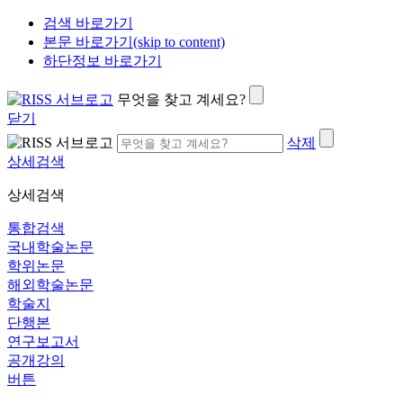
검색 바로가기
본문 바로가기(skip to content)
하단정보 바로가기
무엇을 찾고 계세요?
닫기
삭제
상세검색
상세검색
통합검색
국내학술논문
학위논문
해외학술논문
학술지
단행본
연구보고서
공개강의
버튼