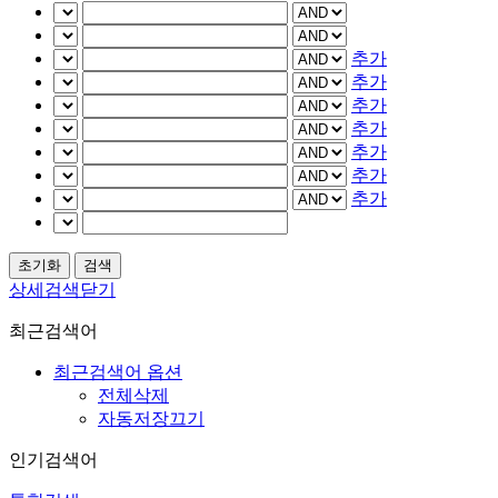
추가
추가
추가
추가
추가
추가
추가
상세검색닫기
최근검색어
최근검색어 옵션
전체삭제
자동저장끄기
인기검색어