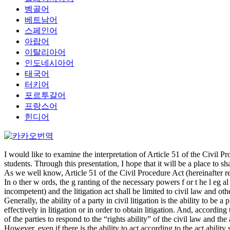
벵골어
베트남어
스페인어
아랍어
이탈리아어
인도네시아어
태국어
터키어
포르투갈어
프랑스어
힌디어
I would like to examine the interpretation of Article 51 of the Civil 
students. Through this presentation, I hope that it will be a place to
As we well know, Article 51 of the Civil Procedure Act (hereinafter refer
In o ther w ords, the g ranting of the necessary powers f or t he l eg al r
incompetent) and the litigation act shall be limited to civil law and oth
Generally, the ability of a party in civil litigation is the ability to be a 
effectively in litigation or in order to obtain litigation. And, according 
of the parties to respond to the “rights ability” of the civil law and the a
However, even if there is the ability to act according to the act ability 