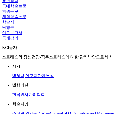
통합검색
국내학술논문
학위논문
해외학술논문
학술지
단행본
연구보고서
공개강의
KCI등재
스트레스와 정신건강-직무스트레스에 대한 관리방안으로서 사
저자
박혜남
연구자관계분석
발행기관
한국인사관리학회
학술지명
조직과 인사관리연구(Journal of Organization and Manageme