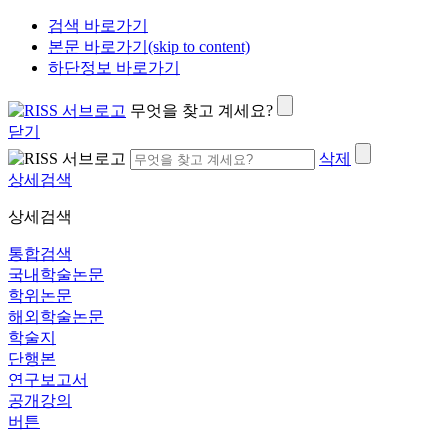
검색 바로가기
본문 바로가기(skip to content)
하단정보 바로가기
무엇을 찾고 계세요?
닫기
삭제
상세검색
상세검색
통합검색
국내학술논문
학위논문
해외학술논문
학술지
단행본
연구보고서
공개강의
버튼