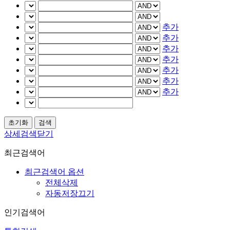
추가
추가
추가
추가
추가
추가
추가
상세검색닫기
최근검색어
최근검색어 옵션
전체삭제
자동저장끄기
인기검색어