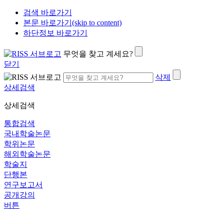
검색 바로가기
본문 바로가기(skip to content)
하단정보 바로가기
무엇을 찾고 계세요?
닫기
삭제
상세검색
상세검색
통합검색
국내학술논문
학위논문
해외학술논문
학술지
단행본
연구보고서
공개강의
버튼