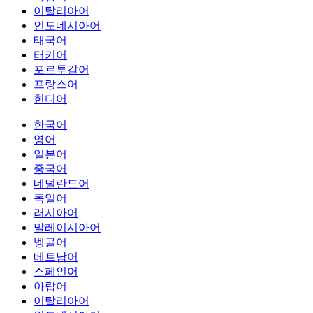
이탈리아어
인도네시아어
태국어
터키어
포르투갈어
프랑스어
힌디어
한국어
영어
일본어
중국어
네덜란드어
독일어
러시아어
말레이시아어
벵골어
베트남어
스페인어
아랍어
이탈리아어