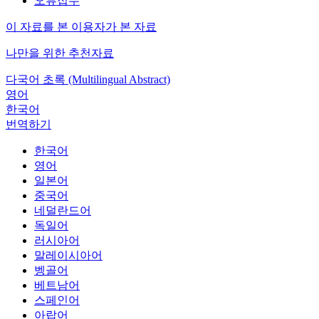
오류접수
이 자료를 본 이용자가 본 자료
나만을 위한 추천자료
다국어 초록 (Multilingual Abstract)
영어
한국어
번역하기
한국어
영어
일본어
중국어
네덜란드어
독일어
러시아어
말레이시아어
벵골어
베트남어
스페인어
아랍어