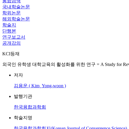
통합검색
국내학술논문
학위논문
해외학술논문
학술지
단행본
연구보고서
공개강의
KCI등재
외국인 유학생 대학교육의 활성화를 위한 연구 = A Study for Revitalization 
저자
김용운 ( Kim¸ Yong-woon )
발행기관
한국융합과학회
학술지명
한국융합과학회지(Korean Journal of Convergence Science)