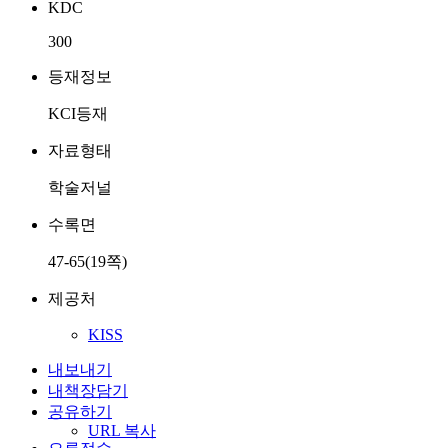
KDC
300
등재정보
KCI등재
자료형태
학술저널
수록면
47-65(19쪽)
제공처
KISS
내보내기
내책장담기
공유하기
URL 복사