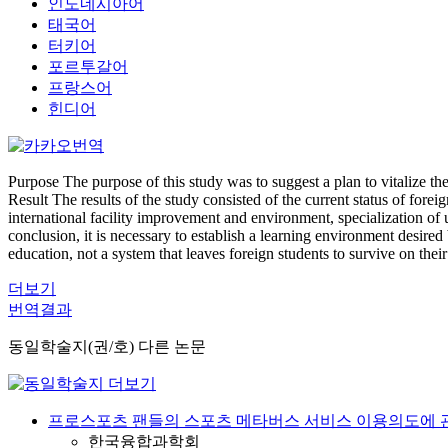
인도네시아어
태국어
터키어
포르투갈어
프랑스어
힌디어
Purpose The purpose of this study was to suggest a plan to vitalize th
Result The results of the study consisted of the current status of forei
international facility improvement and environment, specialization of
conclusion, it is necessary to establish a learning environment desir
education, not a system that leaves foreign students to survive on their
더보기
번역결과
동일학술지(권/호) 다른 논문
프로스포츠 팬들의 스포츠 메타버스 서비스 이용의도에 관
한국융합과학회