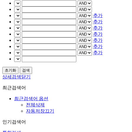
추가
추가
추가
추가
추가
추가
추가
상세검색닫기
최근검색어
최근검색어 옵션
전체삭제
자동저장끄기
인기검색어