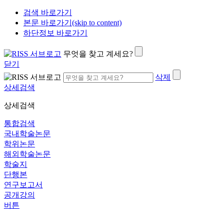
검색 바로가기
본문 바로가기(skip to content)
하단정보 바로가기
무엇을 찾고 계세요?
닫기
삭제
상세검색
상세검색
통합검색
국내학술논문
학위논문
해외학술논문
학술지
단행본
연구보고서
공개강의
버튼