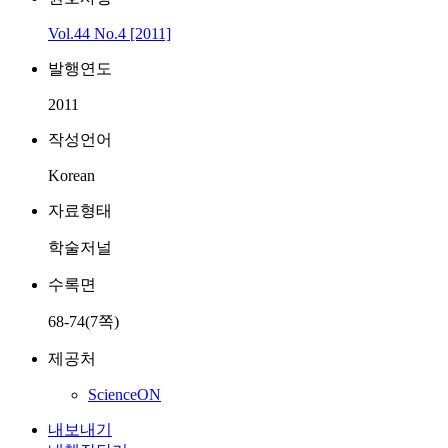
Vol.44 No.4 [2011]
발행연도
2011
작성언어
Korean
자료형태
학술저널
수록면
68-74(7쪽)
제공처
ScienceON
내보내기