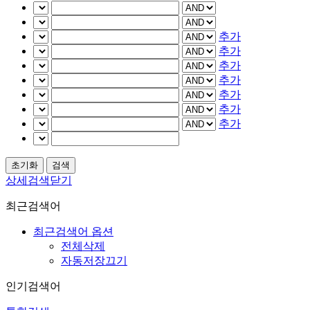
추가
추가
추가
추가
추가
추가
추가
상세검색닫기
최근검색어
최근검색어 옵션
전체삭제
자동저장끄기
인기검색어