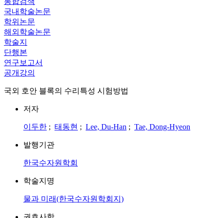
통합검색
국내학술논문
학위논문
해외학술논문
학술지
단행본
연구보고서
공개강의
국외 호안 블록의 수리특성 시험방법
저자
이두한
;
태동현
;
Lee, Du-Han
;
Tae, Dong-Hyeon
발행기관
한국수자원학회
학술지명
물과 미래(한국수자원학회지)
권호사항