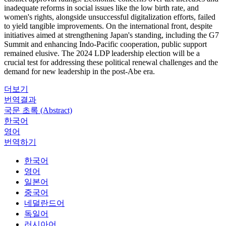
inadequate reforms in social issues like the low birth rate, and
women's rights, alongside unsuccessful digitalization efforts, failed
to yield tangible improvements. On the international front, despite
initiatives aimed at strengthening Japan's standing, including the G7
Summit and enhancing Indo-Pacific cooperation, public support
remained elusive. The 2024 LDP leadership election will be a
crucial test for addressing these political renewal challenges and the
demand for new leadership in the post-Abe era.
더보기
번역결과
국문 초록 (Abstract)
한국어
영어
번역하기
한국어
영어
일본어
중국어
네덜란드어
독일어
러시아어