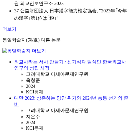
원 외교안보연구소 2023
37 公益財団法人 日本漢字能力検定協会, "2023年｢今年
の漢字｣第1位は｢税｣"
더보기
동일학술지(권/호) 다른 논문
외교사라는 서사 만들기 : 신기석과 탈식민 한국외교사
연구의 성립 사정
고려대학교 아세아문제연구원
옥창준
2024
KCI등재
대만 2023: 상존하는 양안 위기와 2024년 총통 선거의 준
비
고려대학교 아세아문제연구원
지은주
2024
KCI등재