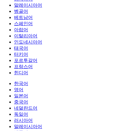
말레이시아어
벵골어
베트남어
스페인어
아랍어
이탈리아어
인도네시아어
태국어
터키어
포르투갈어
프랑스어
힌디어
한국어
영어
일본어
중국어
네덜란드어
독일어
러시아어
말레이시아어