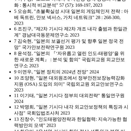
화 : 통시적 비교분석" 57 (57): 169-197, 2023
5 오승희, "초불확실성 시대 일본의 게임체인저 전략 : 아
베 독트린, 안보 넥서스, 가치 네트워크" 28 : 268-300,
2023
6 조진구, "제2차 기시다 제2차 개조 내각 출범과 한일관
계" 경남대극동문제연구소 2023
7 김숙현, "일본의 보궐선거 평가 및 향후 일본 정국 전
망" 국가안보전략연구원 2023
8 윤석정, "일본의 『‘자유롭고 열린 인도-태평양’을 위
한 새로운 계획』 : 분석 및 함의" 국립외교원 외교안보
연구소 2023
9 이면우, "일본 정치의 2024년 전망" 2024
10 조양현, "일본 대외원조에서 정부안전보장능력강화
지원 (OSA) 도입의 의미" 국립외교원 외교안보연구소
2023
11 이기태, "일본 기시다 정부의 대외전략" 통일연구원
2024
12 박명희, "일본 기시다 내각 외교안보정책의 특징과 시
사점" 국회입법조사처 2023
13 진창수, "인도태평양전략과 한일협력: 지속가능한 협
력방안의 모색" 2023