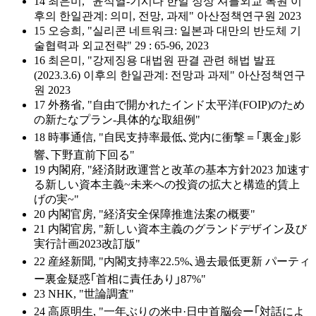
14 최은미, "윤석열-기시다 한일 정상 셔틀외교 복원 이
후의 한일관계: 의미, 전망, 과제" 아산정책연구원 2023
15 오승희, "실리콘 네트워크: 일본과 대만의 반도체 기
술협력과 외교전략" 29 : 65-96, 2023
16 최은미, "강제징용 대법원 판결 관련 해법 발표
(2023.3.6) 이후의 한일관계: 전망과 과제" 아산정책연구
원 2023
17 外務省, "自由で開かれたインド太平洋(FOIP)のため
の新たなプラン-具体的な取組例"
18 時事通信, "自民支持率最低､党内に衝撃＝｢裏金｣影
響､下野直前下回る"
19 内閣府, "経済財政運営と改革の基本方針2023 加速す
る新しい資本主義~未来への投資の拡大と構造的賃上
げの実~"
20 内閣官房, "経済安全保障推進法案の概要"
21 内閣官房, "新しい資本主義のグランドデザイン及び
実行計画2023改訂版"
22 産経新聞, "内閣支持率22.5%､過去最低更新 パーティ
ー裏金疑惑｢首相に責任あり｣87%"
23 NHK, "世論調査"
24 高原明生, "一年ぶりの米中·日中首脳会ー｢対話によ