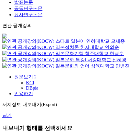
발표논문
공동연구논문
유사연구논문
연관 공개강의
스타트 일본어
인하대학교
모세종
일본정치론
한서대학교
안외순
일본문화기행
청주대학교
한광수
일본문화 특강I
서강대학교
신혜경
일본문화와 언어
삼육대학교
민병진
원문보기
2
KCI
DBpia
인용하기
서지정보 내보내기(Export)
닫기
내보내기 형태를 선택하세요