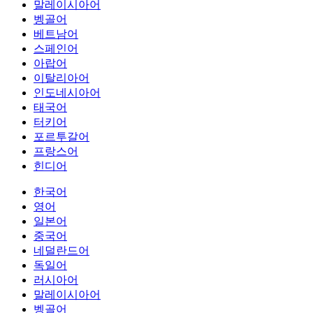
말레이시아어
벵골어
베트남어
스페인어
아랍어
이탈리아어
인도네시아어
태국어
터키어
포르투갈어
프랑스어
힌디어
한국어
영어
일본어
중국어
네덜란드어
독일어
러시아어
말레이시아어
벵골어