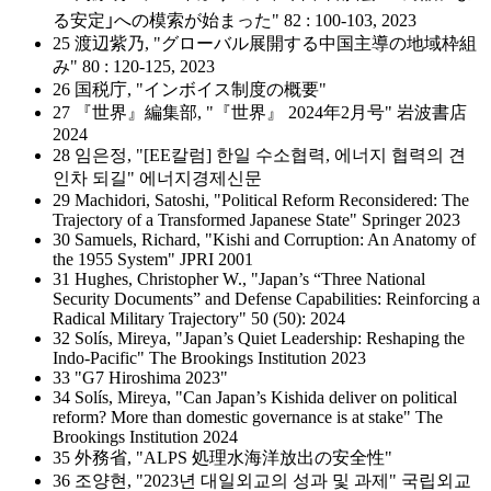
る安定｣への模索が始まった" 82 : 100-103, 2023
25 渡辺紫乃, "グローバル展開する中国主導の地域枠組
み" 80 : 120-125, 2023
26 国税庁, "インボイス制度の概要"
27 『世界』編集部, "『世界』 2024年2月号" 岩波書店
2024
28 임은정, "[EE칼럼] 한일 수소협력, 에너지 협력의 견
인차 되길" 에너지경제신문
29 Machidori, Satoshi, "Political Reform Reconsidered: The
Trajectory of a Transformed Japanese State" Springer 2023
30 Samuels, Richard, "Kishi and Corruption: An Anatomy of
the 1955 System" JPRI 2001
31 Hughes, Christopher W., "Japan’s “Three National
Security Documents” and Defense Capabilities: Reinforcing a
Radical Military Trajectory" 50 (50): 2024
32 Solís, Mireya, "Japan’s Quiet Leadership: Reshaping the
Indo-Pacific" The Brookings Institution 2023
33 "G7 Hiroshima 2023"
34 Solís, Mireya, "Can Japan’s Kishida deliver on political
reform? More than domestic governance is at stake" The
Brookings Institution 2024
35 外務省, "ALPS 処理水海洋放出の安全性"
36 조양현, "2023년 대일외교의 성과 및 과제" 국립외교