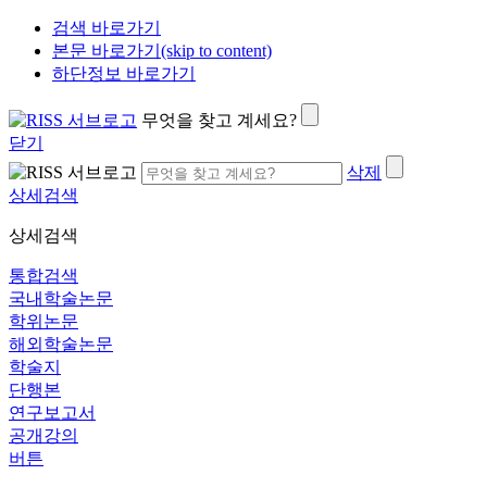
검색 바로가기
본문 바로가기(skip to content)
하단정보 바로가기
무엇을 찾고 계세요?
닫기
삭제
상세검색
상세검색
통합검색
국내학술논문
학위논문
해외학술논문
학술지
단행본
연구보고서
공개강의
버튼