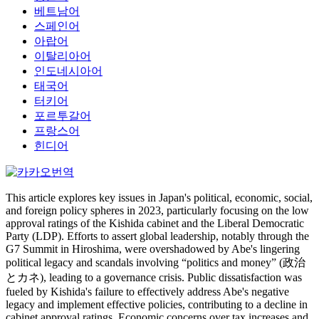
베트남어
스페인어
아랍어
이탈리아어
인도네시아어
태국어
터키어
포르투갈어
프랑스어
힌디어
This article explores key issues in Japan's political, economic, social,
and foreign policy spheres in 2023, particularly focusing on the low
approval ratings of the Kishida cabinet and the Liberal Democratic
Party (LDP). Efforts to assert global leadership, notably through the
G7 Summit in Hiroshima, were overshadowed by Abe's lingering
political legacy and scandals involving “politics and money” (政治
とカネ), leading to a governance crisis. Public dissatisfaction was
fueled by Kishida's failure to effectively address Abe's negative
legacy and implement effective policies, contributing to a decline in
cabinet approval ratings. Economic concerns over tax increases and