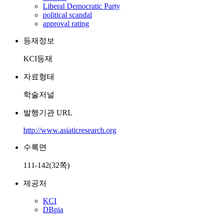
Liberal Democratic Party
political scandal
approval rating
등재정보
KCI등재
자료형태
학술저널
발행기관 URL
http://www.asiaticresearch.org
수록면
111-142(32쪽)
제공처
KCI
DBpia