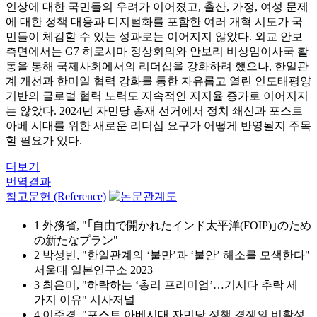
인상에 대한 국민들의 우려가 이어졌고, 출산, 가정, 여성 문제
에 대한 정책 대응과 디지털화를 포함한 여러 개혁 시도가 국
민들이 체감할 수 있는 성과로는 이어지지 않았다. 외교 안보
측면에서는 G7 히로시마 정상회의와 안보리 비상임이사국 활
동을 통해 국제사회에서의 리더십을 강화하려 했으나, 한일관
계 개선과 한미일 협력 강화를 통한 자유롭고 열린 인도태평양
기반의 글로벌 협력 노력도 지속적인 지지율 증가로 이어지지
는 않았다. 2024년 자민당 총재 선거에서 정치 쇄신과 포스트
아베 시대를 위한 새로운 리더십 요구가 어떻게 반영될지 주목
할 필요가 있다.
더보기
번역결과
참고문헌 (Reference)
1 外務省, "｢自由で開かれたインド太平洋(FOIP)｣のため
の新たなプラン"
2 박성빈, "한일관계의 ‘불만’과 ‘불안’ 해소를 모색한다"
서울대 일본연구소 2023
3 최은미, "하락하는 ‘총리 프리미엄’…기시다 추락 세
가지 이유" 시사저널
4 이주경, "포스트 아베시대 자민당 정책 경쟁의 비활성