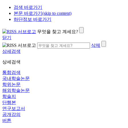
검색 바로가기
본문 바로가기(skip to content)
하단정보 바로가기
무엇을 찾고 계세요?
닫기
삭제
상세검색
상세검색
통합검색
국내학술논문
학위논문
해외학술논문
학술지
단행본
연구보고서
공개강의
버튼