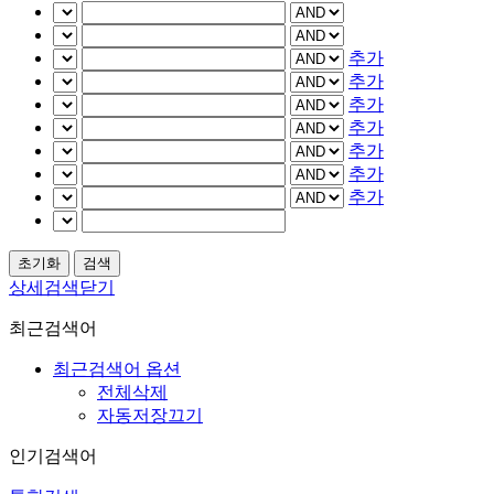
추가
추가
추가
추가
추가
추가
추가
상세검색닫기
최근검색어
최근검색어 옵션
전체삭제
자동저장끄기
인기검색어