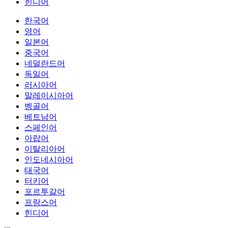
힌디어
한국어
영어
일본어
중국어
네덜란드어
독일어
러시아어
말레이시아어
벵골어
베트남어
스페인어
아랍어
이탈리아어
인도네시아어
태국어
터키어
포르투갈어
프랑스어
힌디어