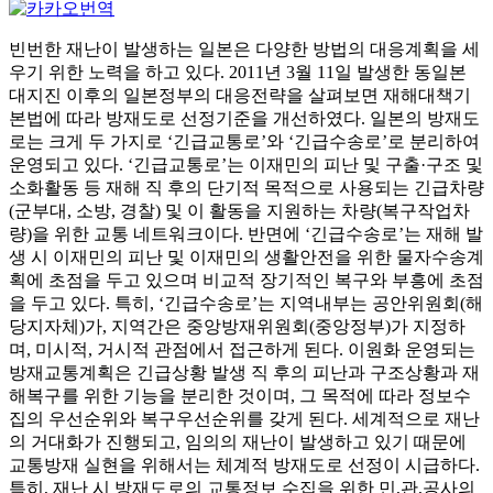
빈번한 재난이 발생하는 일본은 다양한 방법의 대응계획을 세
우기 위한 노력을 하고 있다. 2011년 3월 11일 발생한 동일본
대지진 이후의 일본정부의 대응전략을 살펴보면 재해대책기
본법에 따라 방재도로 선정기준을 개선하였다. 일본의 방재도
로는 크게 두 가지로 ‘긴급교통로’와 ‘긴급수송로’로 분리하여
운영되고 있다. ‘긴급교통로’는 이재민의 피난 및 구출·구조 및
소화활동 등 재해 직 후의 단기적 목적으로 사용되는 긴급차량
(군부대, 소방, 경찰) 및 이 활동을 지원하는 차량(복구작업차
량)을 위한 교통 네트워크이다. 반면에 ‘긴급수송로’는 재해 발
생 시 이재민의 피난 및 이재민의 생활안전을 위한 물자수송계
획에 초점을 두고 있으며 비교적 장기적인 복구와 부흥에 초점
을 두고 있다. 특히, ‘긴급수송로’는 지역내부는 공안위원회(해
당지자체)가, 지역간은 중앙방재위원회(중앙정부)가 지정하
며, 미시적, 거시적 관점에서 접근하게 된다. 이원화 운영되는
방재교통계획은 긴급상황 발생 직 후의 피난과 구조상황과 재
해복구를 위한 기능을 분리한 것이며, 그 목적에 따라 정보수
집의 우선순위와 복구우선순위를 갖게 된다. 세계적으로 재난
의 거대화가 진행되고, 임의의 재난이 발생하고 있기 때문에
교통방재 실현을 위해서는 체계적 방재도로 선정이 시급하다.
특히, 재난 시 방재도로의 교통정보 수집을 위한 민,관,공사의