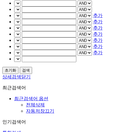
추가
추가
추가
추가
추가
추가
추가
상세검색닫기
최근검색어
최근검색어 옵션
전체삭제
자동저장끄기
인기검색어