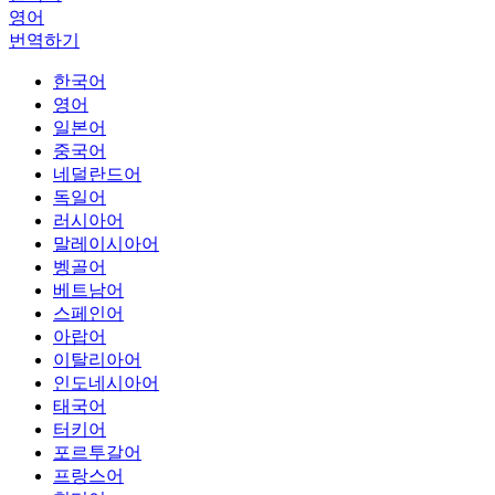
영어
번역하기
한국어
영어
일본어
중국어
네덜란드어
독일어
러시아어
말레이시아어
벵골어
베트남어
스페인어
아랍어
이탈리아어
인도네시아어
태국어
터키어
포르투갈어
프랑스어