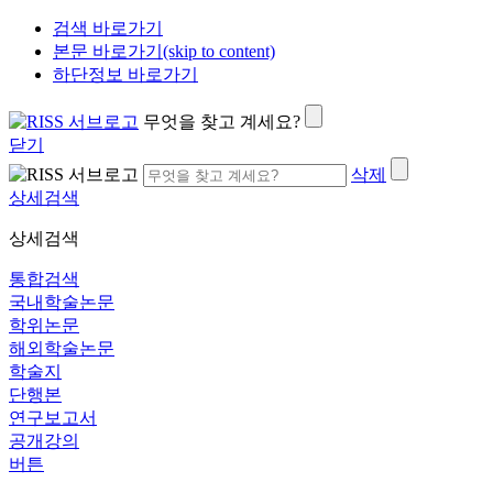
검색 바로가기
본문 바로가기(skip to content)
하단정보 바로가기
무엇을 찾고 계세요?
닫기
삭제
상세검색
상세검색
통합검색
국내학술논문
학위논문
해외학술논문
학술지
단행본
연구보고서
공개강의
버튼