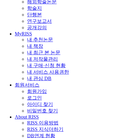
해외학술논문
학술지
단행본
연구보고서
공개강의
MyRISS
내 추천논문
내 책장
내 최근 본 논문
내 저작물관리
내 구매·신청 현황
내 서비스 사용권한
내 관심 DB
회원서비스
회원가입
로그인
아이디 찾기
비밀번호 찾기
About RISS
RISS 이용방법
RISS 지식더하기
DB연계 현황