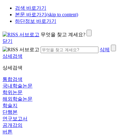
검색 바로가기
본문 바로가기(skip to content)
하단정보 바로가기
무엇을 찾고 계세요?
닫기
삭제
상세검색
상세검색
통합검색
국내학술논문
학위논문
해외학술논문
학술지
단행본
연구보고서
공개강의
버튼