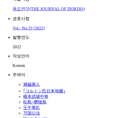
독도연구(THE JOURNAL OF DOKDO)
권호사항
Vol.- No.33 [2022]
발행연도
2022
작성언어
Korean
주제어
瀨脇壽人
｢コルトン氏日本地圖｣
榎本武揚中将
松島=欝陵島
壬午軍乱
万国公法