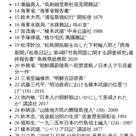
13 瀨脇壽人, "烏刺細窊斯杜屈見聞雜誌"
14 海軍省, "海軍省報告書"
15 鈴木大亮, "浦塩斯德紀行" 開拓使 1879
16 海軍水路局, "水路雜誌｣ 제41호"
17 加茂儀一, "榎本武揚" 中央公論社 1988
18 手塚律蔵, "格尓屯氏 萬國圖誌"
19 松澤幹治, "松島開拓願を出した下村輪八郎と｢西海
新聞｣｢松島日記｣, 第4期｢竹島問題に関する調査研究｣最
終報告書" 島根県総務部 2020
20 外務省, "朝鮮國蔚陵島ヘ犯禁渡航ノ日本人ヲ引戻處
分一件"
21 三省堂編修所, "明解古語辞典"
22 武藤三代平, "明治政府における榎本武揚の位置づ
け" (16) : 2016
23 池内敏, "日本人の朝鮮観はいかにして形成された
か" 講談社 2017
24 朴炳渉, "山陰地方民の欝陵島侵入" (30) : 2009
25 鈴木忠, "佐波銀治郎の生涯" 佐倉歴史顕彰会 1991
26 堀和生, "一九〇五年日本の竹島領土編入" (24) : 1987
27 榎本武揚, "シベリア日記" 講談社 1877
28 김수희, "19세기 일본 산음지방의 울릉도·독도 기록과