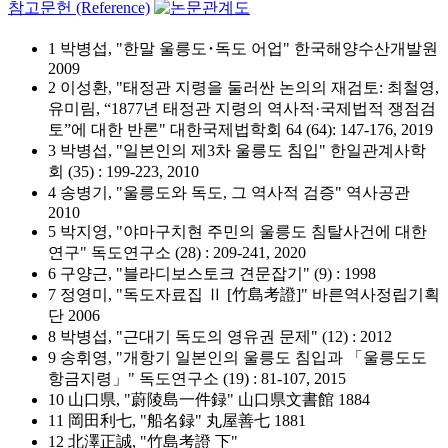
참고문헌 (Reference)
1 박병섭, "한말 울릉도･독도 어업" 한국해양수산개발원
2009
2 이성환, "태정관 지령을 둘러싼 논의의 재검토: 최철영,
유미림, “1877년 태정관 지령의 역사적·국제법적 쟁점검
토”에 대한 반론" 대한국제법학회 64 (64): 147-176, 2019
3 박병섭, "일본인의 제3차 울릉도 침입" 한일관계사학
회 (35) : 199-223, 2010
4 송병기, "울릉도와 독도, 그 역사적 검증" 역사공관
2010
5 박지영, "야마구치현 주민의 울릉도 침탈사건에 대한
연구" 독도연구소 (28) : 209-241, 2020
6 구양근, "블라디보스토크 견문잡기" (9) : 1998
7 정영미, "독도자료집 Ⅱ [竹島考證]" 바른역사정립기획
단 2006
8 박병섭, "근대기 독도의 영유권 문제" (12) : 2012
9 송휘영, "개항기 일본인의 울릉도 침입과 「울릉도도
항금지령」" 독도연구소 (19) : 81-107, 2015
10 山口県, "蔚陵島一件録" 山口県文書館 1884
11 岡田利七, "船名録" 丸屋善七 1881
12 北澤正誠, "竹島考證 下"