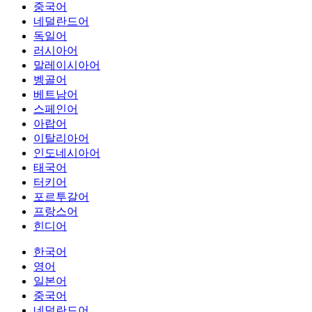
중국어
네덜란드어
독일어
러시아어
말레이시아어
벵골어
베트남어
스페인어
아랍어
이탈리아어
인도네시아어
태국어
터키어
포르투갈어
프랑스어
힌디어
한국어
영어
일본어
중국어
네덜란드어