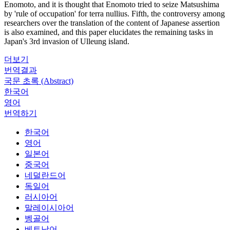
Enomoto, and it is thought that Enomoto tried to seize Matsushima
by 'rule of occupation' for terra nullius. Fifth, the controversy among
researchers over the translation of the content of Japanese assertion
is also examined, and this paper elucidates the remaining tasks in
Japan's 3rd invasion of Ulleung island.
더보기
번역결과
국문 초록 (Abstract)
한국어
영어
번역하기
한국어
영어
일본어
중국어
네덜란드어
독일어
러시아어
말레이시아어
벵골어
베트남어