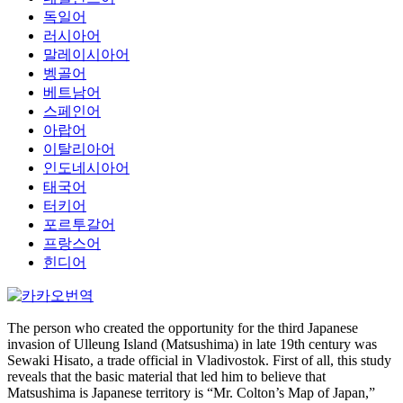
독일어
러시아어
말레이시아어
벵골어
베트남어
스페인어
아랍어
이탈리아어
인도네시아어
태국어
터키어
포르투갈어
프랑스어
힌디어
The person who created the opportunity for the third Japanese
invasion of Ulleung Island (Matsushima) in late 19th century was
Sewaki Hisato, a trade official in Vladivostok. First of all, this study
reveals that the basic material that led him to believe that
Matsushima is Japanese territory is “Mr. Colton’s Map of Japan,”