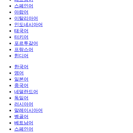
스페인어
아랍어
이탈리아어
인도네시아어
태국어
터키어
포르투갈어
프랑스어
힌디어
한국어
영어
일본어
중국어
네덜란드어
독일어
러시아어
말레이시아어
벵골어
베트남어
스페인어