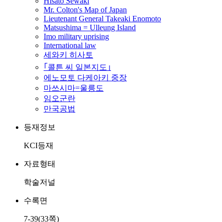
Hisato Sewaki
Mr. Colton's Map of Japan
Lieutenant General Takeaki Enomoto
Matsushima = Ulleung Island
Imo military uprising
International law
세와키 히사토
｢콜튼 씨 일본지도｣
에노모토 다케아키 중장
마쓰시마=울릉도
임오군란
만국공법
등재정보
KCI등재
자료형태
학술저널
수록면
7-39(33쪽)