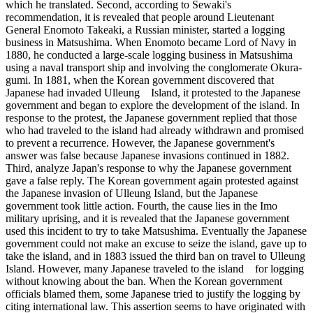
which he translated. Second, according to Sewaki's
recommendation, it is revealed that people around Lieutenant
General Enomoto Takeaki, a Russian minister, started a logging
business in Matsushima. When Enomoto became Lord of Navy in
1880, he conducted a large-scale logging business in Matsushima
using a naval transport ship and involving the conglomerate Okura-
gumi. In 1881, when the Korean government discovered that
Japanese had invaded Ulleung Island, it protested to the Japanese
government and began to explore the development of the island. In
response to the protest, the Japanese government replied that those
who had traveled to the island had already withdrawn and promised
to prevent a recurrence. However, the Japanese government's
answer was false because Japanese invasions continued in 1882.
Third, analyze Japan's response to why the Japanese government
gave a false reply. The Korean government again protested against
the Japanese invasion of Ulleung Island, but the Japanese
government took little action. Fourth, the cause lies in the Imo
military uprising, and it is revealed that the Japanese government
used this incident to try to take Matsushima. Eventually the Japanese
government could not make an excuse to seize the island, gave up to
take the island, and in 1883 issued the third ban on travel to Ulleung
Island. However, many Japanese traveled to the island for logging
without knowing about the ban. When the Korean government
officials blamed them, some Japanese tried to justify the logging by
citing international law. This assertion seems to have originated with