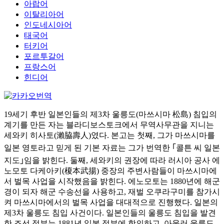
아랍어
이탈리아어
인도네시아어
태국어
터키어
포르투갈어
프랑스어
힌디어
19세기 후반 일본인들의 제3차 울릉도(마쓰시마 松島) 침입의
계기를 만든 자는 블라디보스토크에서 무역사무관을 지니는
세와키 히사토(瀨脇壽人)였다. 본고는 첫째, 그가 마쓰시마를
일본 영토라고 믿게 된 기본 자료는 그가 번역한 ｢콜튼 씨 일본
지도｣임을 밝힌다. 둘째, 세와키의 권장에 따라 러시아 공사 에
노모토 다케아키(榎本武揚) 중장의 주변사람들이 마쓰시마에
서 벌목 사업을 시작했음을 밝힌다. 에노모토는 1880년에 해군
경이 되자 해군 수송선을 사용하고, 재벌 오쿠라구미를 참가시
켜 마쓰시마에서의 벌목 사업을 대대적으로 진행했다. 일본의
제3차 울릉도 침입 사건이다. 일본인들의 울릉도 침입을 발견
한 조선 정부는 1881년 일본 정부에 항의하고, 아울러 울릉도