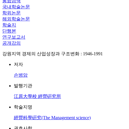
통합검색
국내학술논문
학위논문
해외학술논문
학술지
단행본
연구보고서
공개강의
강원지역 경제의 산업성장과 구조변화 : 1946-1991
저자
손병암
발행기관
江原大學校 經營硏究所
학술지명
經營科學硏究(The Management science)
권호사항