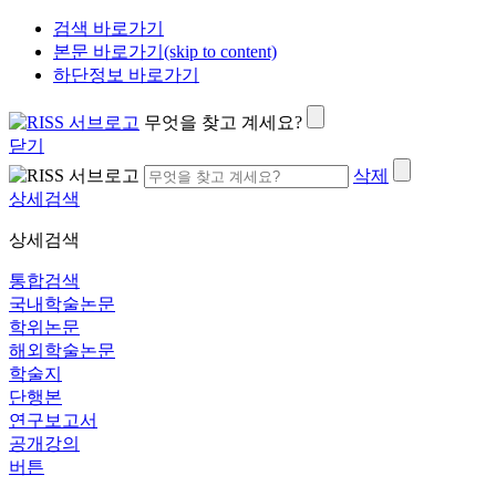
검색 바로가기
본문 바로가기(skip to content)
하단정보 바로가기
무엇을 찾고 계세요?
닫기
삭제
상세검색
상세검색
통합검색
국내학술논문
학위논문
해외학술논문
학술지
단행본
연구보고서
공개강의
버튼