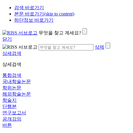
검색 바로가기
본문 바로가기(skip to content)
하단정보 바로가기
무엇을 찾고 계세요?
닫기
삭제
상세검색
상세검색
통합검색
국내학술논문
학위논문
해외학술논문
학술지
단행본
연구보고서
공개강의
버튼