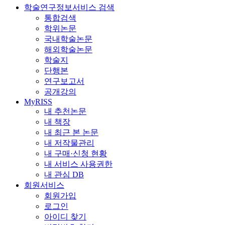
학술연구정보서비스 검색
통합검색
학위논문
국내학술논문
해외학술논문
학술지
단행본
연구보고서
공개강의
MyRISS
내 추천논문
내 책장
내 최근 본 논문
내 저작물관리
내 구매·신청 현황
내 서비스 사용권한
내 관심 DB
회원서비스
회원가입
로그인
아이디 찾기