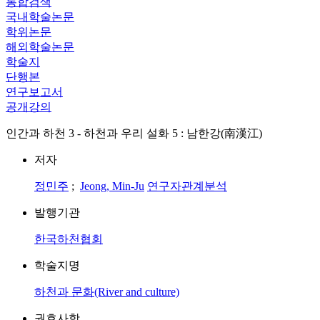
통합검색
국내학술논문
학위논문
해외학술논문
학술지
단행본
연구보고서
공개강의
인간과 하천 3 - 하천과 우리 설화 5 : 남한강(南漢江)
저자
정민주
;
Jeong, Min-Ju
연구자관계분석
발행기관
한국하천협회
학술지명
하천과 문화(River and culture)
권호사항