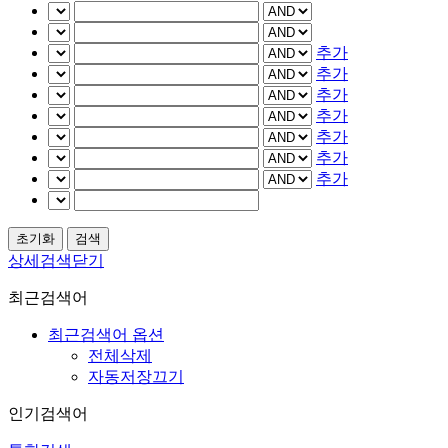
추가
추가
추가
추가
추가
추가
추가
상세검색닫기
최근검색어
최근검색어 옵션
전체삭제
자동저장끄기
인기검색어