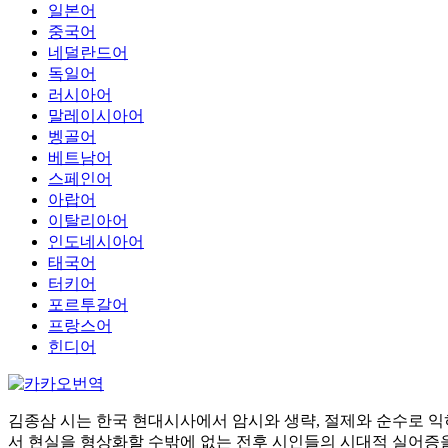
일본어
중국어
네덜란드어
독일어
러시아어
말레이시아어
벵골어
베트남어
스페인어
아랍어
이탈리아어
인도네시아어
태국어
터키어
포르투갈어
프랑스어
힌디어
김종삼 시는 한국 현대시사에서 암시와 생략, 절제와 순수로 익히
서 현실을 형상화할 수밖에 없는 전후 시인들의 시대적 실어증을 