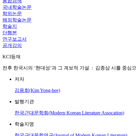
통합검색
국내학술논문
학위논문
해외학술논문
학술지
단행본
연구보고서
공개강의
KCI등재
전후 한국시의 ‘현대성’과 그 계보적 가설 : 김종삼 시를 중심으로 = Modernity' of 
저자
김용희(Kim Yong-hee)
발행기관
한국근대문학회(Modern Korean Literature Assocation)
학술지명
한국근대문학연구(Journal of Modern Korean Literature)