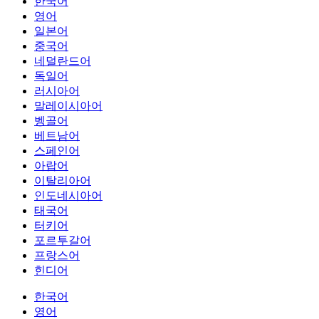
한국어
영어
일본어
중국어
네덜란드어
독일어
러시아어
말레이시아어
벵골어
베트남어
스페인어
아랍어
이탈리아어
인도네시아어
태국어
터키어
포르투갈어
프랑스어
힌디어
한국어
영어