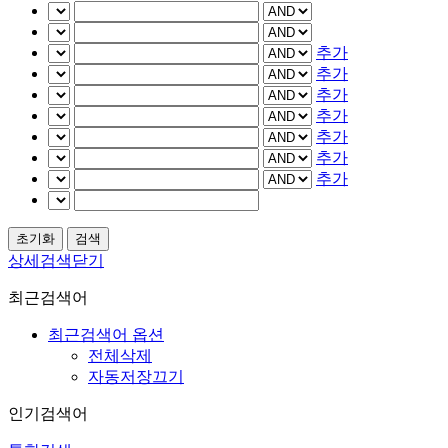
추가
추가
추가
추가
추가
추가
추가
상세검색닫기
최근검색어
최근검색어 옵션
전체삭제
자동저장끄기
인기검색어