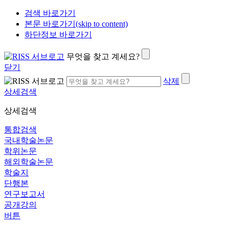
검색 바로가기
본문 바로가기(skip to content)
하단정보 바로가기
무엇을 찾고 계세요?
닫기
삭제
상세검색
상세검색
통합검색
국내학술논문
학위논문
해외학술논문
학술지
단행본
연구보고서
공개강의
버튼