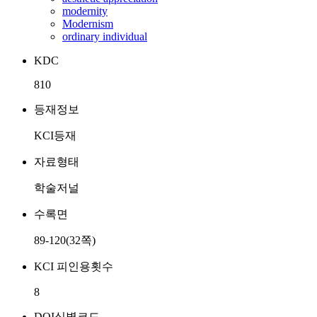
modernity
Modernism
ordinary individual
KDC
810
등재정보
KCI등재
자료형태
학술저널
수록면
89-120(32쪽)
KCI 피인용횟수
8
DOI식별코드