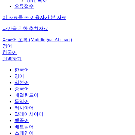
URL 복사
오류접수
이 자료를 본 이용자가 본 자료
나만을 위한 추천자료
다국어 초록 (Multilingual Abstract)
영어
한국어
번역하기
한국어
영어
일본어
중국어
네덜란드어
독일어
러시아어
말레이시아어
벵골어
베트남어
스페인어