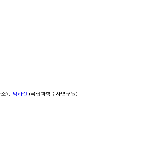
) ;
박하선
(국립과학수사연구원)