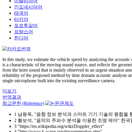
이탈리아어
인도네시아어
태국어
터키어
포르투갈어
프랑스어
힌디어
In this study, we estimate the vehicle speed by analyzing the acoustic
is a characteristic of the moving sound source, and reflects the geome
from the horn sound that is mainly observed in an urgent situation amo
reliability of the proposed method by time domain acoustic analysis and
single microphone built into the existing surveillance camera.
더보기
번역결과
참고문헌 (Reference)
1 남용욱, "음향 정보 분석과 스마트 기기 기술의 융합을 통한 사
2 황보석, "음악의 주파수 분석을 이용한 조명 제어" 한국멀티미디어
3 "https://en.wikipedia.org/wiki/Doppler_effect"
4 "http://www.k-wave.org/documentation.php"