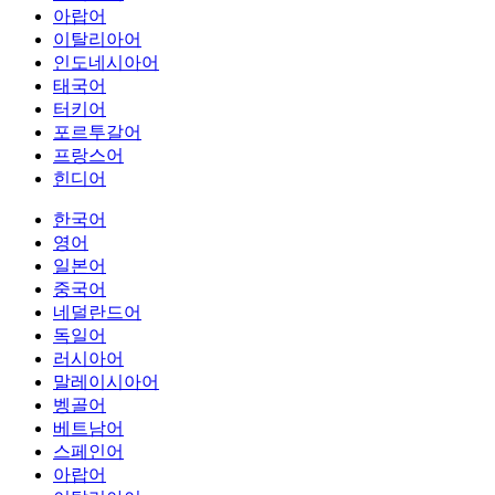
아랍어
이탈리아어
인도네시아어
태국어
터키어
포르투갈어
프랑스어
힌디어
한국어
영어
일본어
중국어
네덜란드어
독일어
러시아어
말레이시아어
벵골어
베트남어
스페인어
아랍어