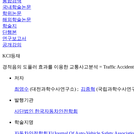
통합검색
국내학술논문
학위논문
해외학술논문
학술지
단행본
연구보고서
공개강의
KCI등재
경적음의 도플러 효과를 이용한 교통사고분석 = Traffic Accident Analysis 
저자
최영수
(대전과학수사연구소) ;
김종혁
(국립과학수사연구
발행기관
사단법인 한국자동차안전학회
학술지명
자동차안전학회지(Journal Of Auto-Vehicle Safety Associatio