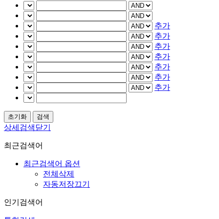
추가
추가
추가
추가
추가
추가
추가
상세검색닫기
최근검색어
최근검색어 옵션
전체삭제
자동저장끄기
인기검색어