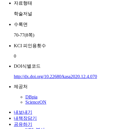
자료형태
학술저널
수록면
70-77(8쪽)
KCI 피인용횟수
0
DOI식별코드
http://dx.doi.org/10.22680/kasa2020.12.4.070
제공처
DBpia
ScienceON
내보내기
내책장담기
공유하기