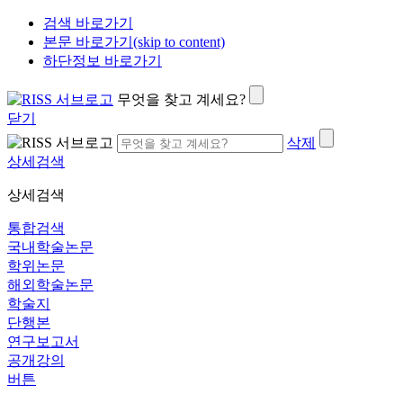
검색 바로가기
본문 바로가기(skip to content)
하단정보 바로가기
무엇을 찾고 계세요?
닫기
삭제
상세검색
상세검색
통합검색
국내학술논문
학위논문
해외학술논문
학술지
단행본
연구보고서
공개강의
버튼