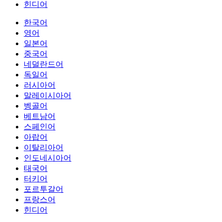
힌디어
한국어
영어
일본어
중국어
네덜란드어
독일어
러시아어
말레이시아어
벵골어
베트남어
스페인어
아랍어
이탈리아어
인도네시아어
태국어
터키어
포르투갈어
프랑스어
힌디어