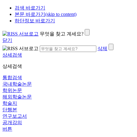
검색 바로가기
본문 바로가기(skip to content)
하단정보 바로가기
무엇을 찾고 계세요?
닫기
삭제
상세검색
상세검색
통합검색
국내학술논문
학위논문
해외학술논문
학술지
단행본
연구보고서
공개강의
버튼