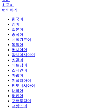
한국어
번역하기
한국어
영어
일본어
중국어
네덜란드어
독일어
러시아어
말레이시아어
벵골어
베트남어
스페인어
아랍어
이탈리아어
인도네시아어
태국어
터키어
포르투갈어
프랑스어