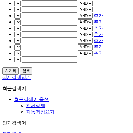
추가
추가
추가
추가
추가
추가
추가
상세검색닫기
최근검색어
최근검색어 옵션
전체삭제
자동저장끄기
인기검색어