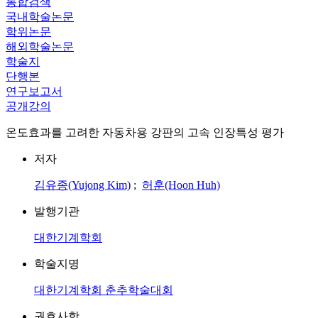
통합검색
국내학술논문
학위논문
해외학술논문
학술지
단행본
연구보고서
공개강의
온도효과를 고려한 자동차용 강판의 고속 인장특성 평가
저자
김유종(Yujong Kim)
;
허훈(Hoon Huh)
발행기관
대한기계학회
학술지명
대한기계학회 춘추학술대회
권호사항