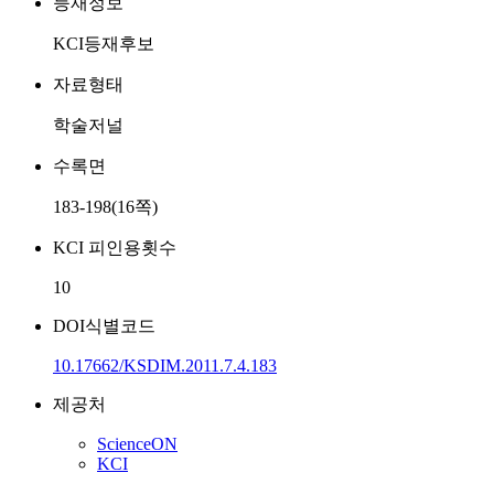
등재정보
KCI등재후보
자료형태
학술저널
수록면
183-198(16쪽)
KCI 피인용횟수
10
DOI식별코드
10.17662/KSDIM.2011.7.4.183
제공처
ScienceON
KCI