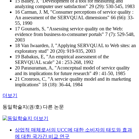
15 Bailey, J, "Development of a tool for measuring and
analyzing computer user satisfaction" 29 (29): 530-545, 1983
16 Carman, J. M, "Consumer perceptions of service quality :
An assessment of the SERVQUAL dimensions" 66 (66): 33-
55, 1990
17 Gounaris, S, "Assessing service quality on the Web:
evidence from business-to-comsumer portals" 7 (7): 529-548,
2003
18 Van Iwaarden, J, "Applying SERVQUAL to Web sites: an
exploratory stud" 20 (20): 919-935, 2003
19 Babakus, E, "An empirical assessment of the
SERVQUAL scale" 24 : 253-268, 1992
20 Parasuraman, A, "Aconceptual model of service quality
and its implications for future research" 49 : 41-50, 1985
21 Cronroos, C, "A servcie quality model and its marketing
implications" 18 (18): 36-44, 1984
더보기
동일학술지(권/호) 다른 논문
상업적 매체로서의 UCC에 대한 소비자의 태도와 효과
에 대한 국가간 비교 연구