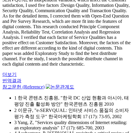
satisfaction, I used five factors :Design Quality, Information Quality,
Security Quality, Communication Quality and Transaction Quality.
As for the detailed items, I corrected them with Open-End Question
and Pre Survey Research, which are more fit into the features of
digital contents. This research conducted Principle Component
Analysis, Reliability Test, Correlation Analysis and Regression
Analysis. I verified that each factor of Service Qualities has a
positive effect on Customer Satisfaction. Moreover, the factors of the
effect are different according to the kind of digital contents. This
paper was added Exploratory Study to find the best distribute
channel. For the study, I search the possible distribute channel in
each digital contents and their characteristic.
더보기
번역결과
참고문헌 (Reference)
1 한국 콘텐츠 진흥원, "한국 DC 산업 현황과 아시아, 태
평양 진출 활성화 방안" 한국콘텐츠 진흥원 2010
2 이문규, "e-SERVQUAL: 인터넷 서비스 품질의 소비자
평가 측정 도구" 한국마케팅학회 17 (17): 73-95, 2002
3 Yang, Z, "Services quality dimensions of Internet retailing:
an exploratory analysis" 17 (17): 685-700, 2003