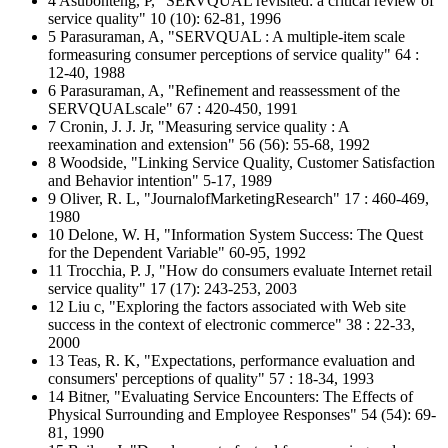
4 Asubonteng, P, "SERVQUAL revisited: a critical review of
service quality" 10 (10): 62-81, 1996
5 Parasuraman, A, "SERVQUAL : A multiple-item scale
formeasuring consumer perceptions of service quality" 64 :
12-40, 1988
6 Parasuraman, A, "Refinement and reassessment of the
SERVQUALscale" 67 : 420-450, 1991
7 Cronin, J. J. Jr, "Measuring service quality : A
reexamination and extension" 56 (56): 55-68, 1992
8 Woodside, "Linking Service Quality, Customer Satisfaction
and Behavior intention" 5-17, 1989
9 Oliver, R. L, "JournalofMarketingResearch" 17 : 460-469,
1980
10 Delone, W. H, "Information System Success: The Quest
for the Dependent Variable" 60-95, 1992
11 Trocchia, P. J, "How do consumers evaluate Internet retail
service quality" 17 (17): 243-253, 2003
12 Liu c, "Exploring the factors associated with Web site
success in the context of electronic commerce" 38 : 22-33,
2000
13 Teas, R. K, "Expectations, performance evaluation and
consumers' perceptions of quality" 57 : 18-34, 1993
14 Bitner, "Evaluating Service Encounters: The Effects of
Physical Surrounding and Employee Responses" 54 (54): 69-
81, 1990