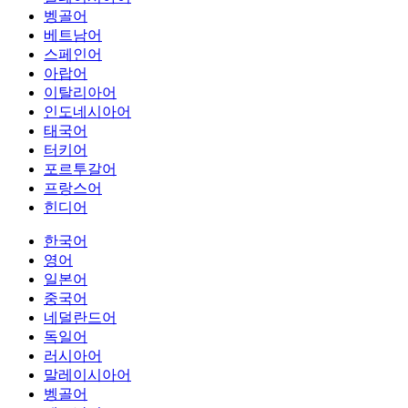
벵골어
베트남어
스페인어
아랍어
이탈리아어
인도네시아어
태국어
터키어
포르투갈어
프랑스어
힌디어
한국어
영어
일본어
중국어
네덜란드어
독일어
러시아어
말레이시아어
벵골어