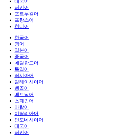
태국어
터키어
포르투갈어
프랑스어
힌디어
한국어
영어
일본어
중국어
네덜란드어
독일어
러시아어
말레이시아어
벵골어
베트남어
스페인어
아랍어
이탈리아어
인도네시아어
태국어
터키어