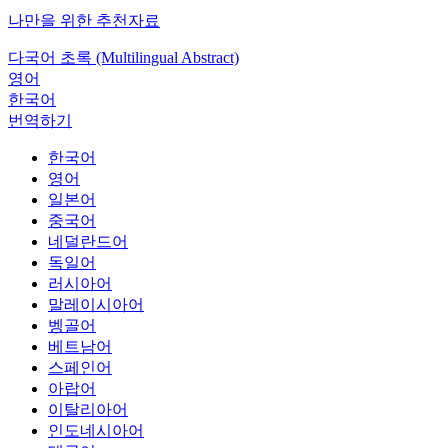
나만을 위한 추천자료
다국어 초록 (Multilingual Abstract)
영어
한국어
번역하기
한국어
영어
일본어
중국어
네덜란드어
독일어
러시아어
말레이시아어
벵골어
베트남어
스페인어
아랍어
이탈리아어
인도네시아어