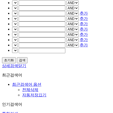
추가
추가
추가
추가
추가
추가
추가
상세검색닫기
최근검색어
최근검색어 옵션
전체삭제
자동저장끄기
인기검색어