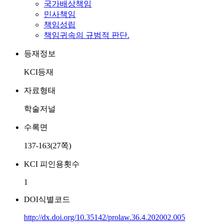
국가배상책임
민사책임
책임성립
책임귀속의 규범적 판단.
등재정보
KCI등재
자료형태
학술저널
수록면
137-163(27쪽)
KCI 피인용횟수
1
DOI식별코드
http://dx.doi.org/10.35142/prolaw.36.4.202002.005