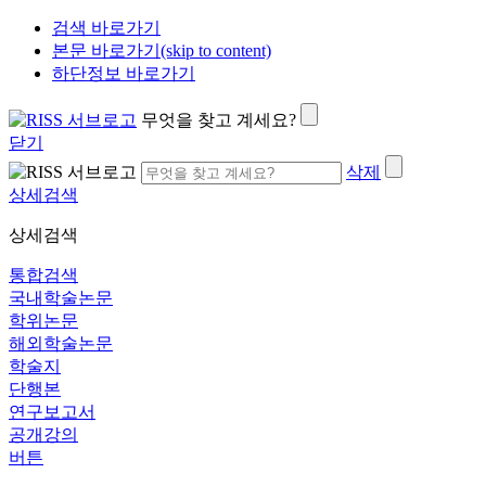
검색 바로가기
본문 바로가기(skip to content)
하단정보 바로가기
무엇을 찾고 계세요?
닫기
삭제
상세검색
상세검색
통합검색
국내학술논문
학위논문
해외학술논문
학술지
단행본
연구보고서
공개강의
버튼