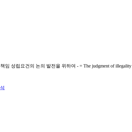
하여 - = The judgment of illegality and causality in
석