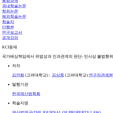
통합검색
국내학술논문
학위논문
해외학술논문
학술지
단행본
연구보고서
공개강의
KCI등재
국가배상책임에서 위법성과 인과관계의 판단- 민사상 불법행위책임 성립요건의 논의 발전을 위
저자
김연화
(고려대학교) ;
김상중
(고려대학교)
연구자관계분
발행기관
한국재산법학회
학술지명
재산법연구(THE JOURNAL OF PROPERTY LAW)