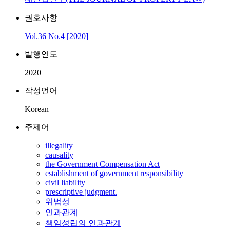
권호사항
Vol.36 No.4 [2020]
발행연도
2020
작성언어
Korean
주제어
illegality
causality
the Government Compensation Act
establishment of government responsibility
civil liability
prescriptive judgment.
위법성
인과관계
책임성립의 인과관계