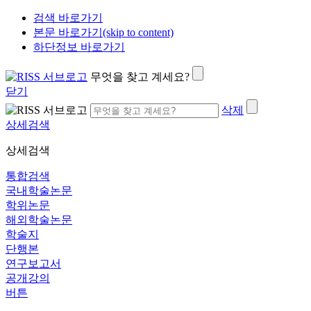
검색 바로가기
본문 바로가기(skip to content)
하단정보 바로가기
무엇을 찾고 계세요?
닫기
삭제
상세검색
상세검색
통합검색
국내학술논문
학위논문
해외학술논문
학술지
단행본
연구보고서
공개강의
버튼