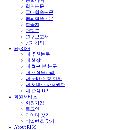
통합검색
학위논문
국내학술논문
해외학술논문
학술지
단행본
연구보고서
공개강의
MyRISS
내 추천논문
내 책장
내 최근 본 논문
내 저작물관리
내 구매·신청 현황
내 서비스 사용권한
내 관심 DB
회원서비스
회원가입
로그인
아이디 찾기
비밀번호 찾기
About RISS